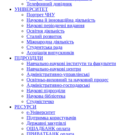
Телефонний довідник
УНІВЕРСИТЕТ
Портрет ЧНУ
Наукова й інноваційна діяльність
Наукові періодичні видання
Освітня діяльність
Сталий розвиток
Міжнародна діяльність
Студентська рада
Асоціація випускників
ПІДРОЗДІЛИ
Навчально-наукові інститути та факультети
Навчально-наукові центри
Адміністративно-управлінські
Освітньо-виховний та науковий процес
Адміністративно-господарські
Наукові підрозділи
Наукова бібліотека
Студмістечко
РЕСУРСИ
е-Університет
Підтримка користувачів
Державні закупівлі
ОЩАДБАНК оплата
ПРИВАТБАНК оплата