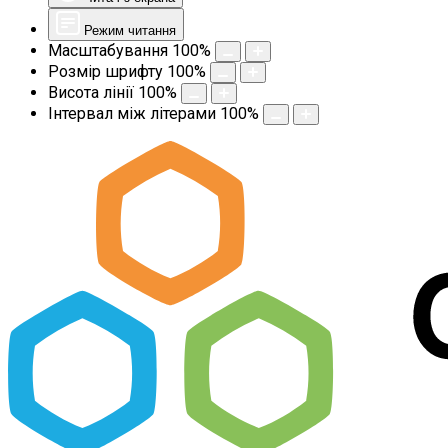
Режим читання
Масштабування
100
%
Розмір шрифту
100
%
Висота лінії
100
%
Інтервал між літерами
100
%