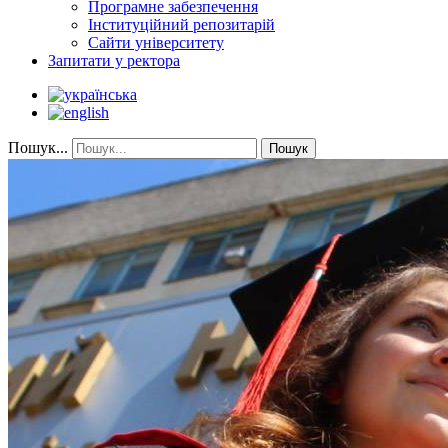
Програмне забезпечення
Інституційний репозитарій
Сайти університету
Запитати у ректора
Пошук...
Пошук