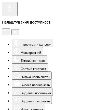
Налаштування доступності
Інвертувати кольори
Монохромний
Темний контраст
Світлий контраст
Низька насиченість
Висока насиченість
Виділити посилання
Виділити заголовки
Читач з екрана