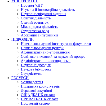
УНІВЕРСИТЕТ
Портрет ЧНУ
Наукова й інноваційна діяльність
Наукові періодичні видання
Освітня діяльність
Сталий розвиток
Міжнародна діяльність
Студентська рада
Асоціація випускників
ПІДРОЗДІЛИ
Навчально-наукові інститути та факультети
Навчально-наукові центри
Адміністративно-управлінські
Освітньо-виховний та науковий процес
Адміністративно-господарські
Наукові підрозділи
Наукова бібліотека
Студмістечко
РЕСУРСИ
е-Університет
Підтримка користувачів
Державні закупівлі
ОЩАДБАНК оплата
ПРИВАТБАНК оплата
Поштовий сервер