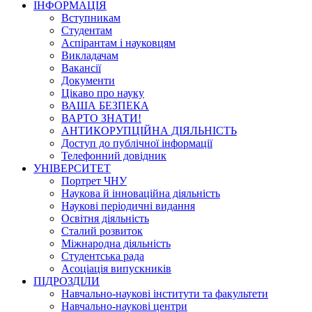
ІНФОРМАЦІЯ
Вступникам
Студентам
Аспірантам і науковцям
Викладачам
Вакансії
Документи
Цікаво про науку
ВАША БЕЗПЕКА
ВАРТО ЗНАТИ!
АНТИКОРУПЦІЙНА ДІЯЛЬНІСТЬ
Доступ до публічної інформації
Телефонний довідник
УНІВЕРСИТЕТ
Портрет ЧНУ
Наукова й інноваційна діяльність
Наукові періодичні видання
Освітня діяльність
Сталий розвиток
Міжнародна діяльність
Студентська рада
Асоціація випускників
ПІДРОЗДІЛИ
Навчально-наукові інститути та факультети
Навчально-наукові центри