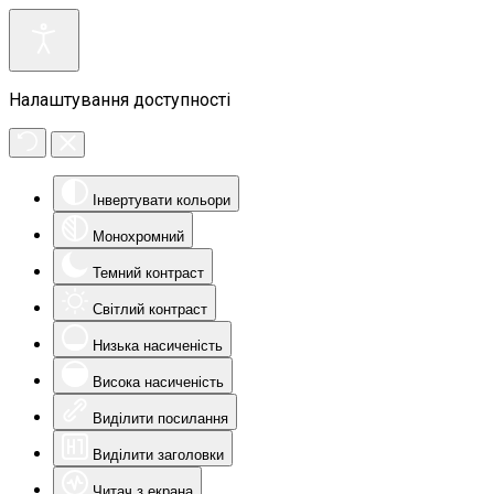
Налаштування доступності
Інвертувати кольори
Монохромний
Темний контраст
Світлий контраст
Низька насиченість
Висока насиченість
Виділити посилання
Виділити заголовки
Читач з екрана