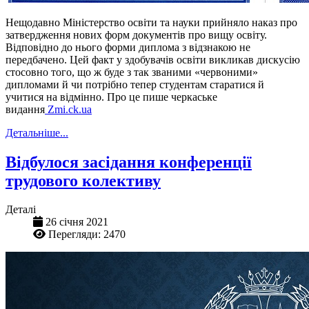
Нещодавно Міністерство освіти та науки прийняло наказ про
затвердження нових форм документів про вищу освіту.
Відповідно до нього форми диплома з відзнакою не
передбачено. Цей факт у здобувачів освіти викликав дискусію
стосовно того, що ж буде з так званими «червоними»
дипломами й чи потрібно тепер студентам старатися й
учитися на відмінно. Про це пише черкаське
видання
Zmi.ck.ua
Детальніше...
Відбулося засідання конференції
трудового колективу
Деталі
26 січня 2021
Перегляди: 2470