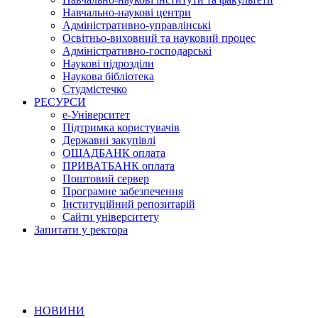
Навчально-наукові центри
Адміністративно-управлінські
Освітньо-виховний та науковий процес
Адміністративно-господарські
Наукові підрозділи
Наукова бібліотека
Студмістечко
РЕСУРСИ
е-Університет
Підтримка користувачів
Державні закупівлі
ОЩАДБАНК оплата
ПРИВАТБАНК оплата
Поштовий сервер
Програмне забезпечення
Інституційний репозитарій
Сайти університету
Запитати у ректора
НОВИНИ