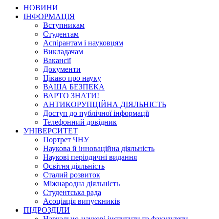
НОВИНИ
ІНФОРМАЦІЯ
Вступникам
Студентам
Аспірантам і науковцям
Викладачам
Вакансії
Документи
Цікаво про науку
ВАША БЕЗПЕКА
ВАРТО ЗНАТИ!
АНТИКОРУПЦІЙНА ДІЯЛЬНІСТЬ
Доступ до публічної інформації
Телефонний довідник
УНІВЕРСИТЕТ
Портрет ЧНУ
Наукова й інноваційна діяльність
Наукові періодичні видання
Освітня діяльність
Сталий розвиток
Міжнародна діяльність
Студентська рада
Асоціація випускників
ПІДРОЗДІЛИ
Навчально-наукові інститути та факультети