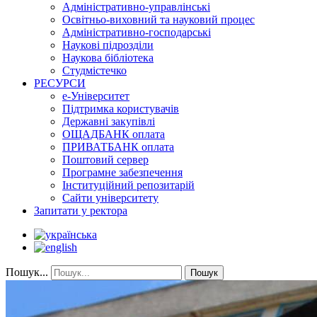
Адміністративно-управлінські
Освітньо-виховний та науковий процес
Адміністративно-господарські
Наукові підрозділи
Наукова бібліотека
Студмістечко
РЕСУРСИ
е-Університет
Підтримка користувачів
Державні закупівлі
ОЩАДБАНК оплата
ПРИВАТБАНК оплата
Поштовий сервер
Програмне забезпечення
Інституційний репозитарій
Сайти університету
Запитати у ректора
Пошук...
Пошук