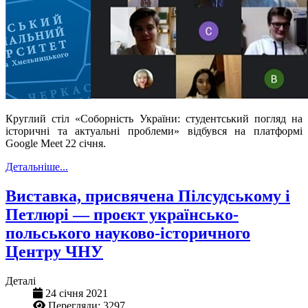
Круглий стіл «Соборність України: студентський погляд на
історичні та актуальні проблеми» відбувся на платформі
Google Meet 22 січня.
Детальніше...
Виставка, присвячена Пілсудському і
Петлюрі — проєкт українсько-
польського науково-історичного
Центру ЧНУ
Деталі
24 січня 2021
Перегляди: 3297