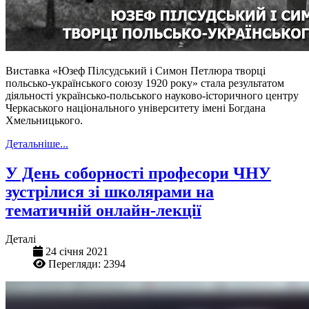
Виставка «Юзеф Пілсудський і Симон Петлюра творці
польсько-українського союзу 1920 року» стала результатом
діяльності українсько-польського науково-історичного центру
Черкаського національного університету імені Богдана
Хмельницького.
Детальніше...
У День соборності професори ЧНУ
зустрілися зі школярами на
тематичній онлайн-лекції
Деталі
24 січня 2021
Перегляди: 2394