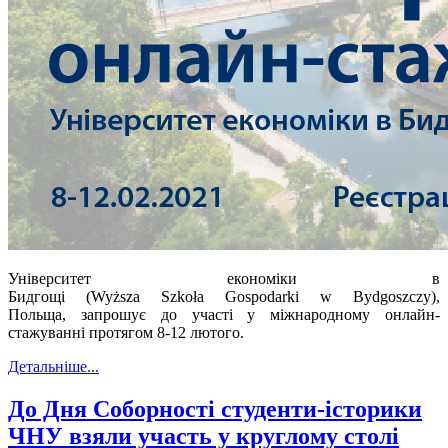
Університет економіки в
Бидгощі
(
Wy
ż
sza
Szko
ł
a
Gospodarki
w
Bydgoszczy
),
Польща,
запрошує до участі у міжнародному онлайн-
стажуванні протягом 8-12 лютого.
Детальніше...
До Дня Соборності студенти-історики
ЧНУ взяли участь у круглому столі