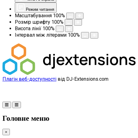
Режим читання
Масштабування
100
%
Розмір шрифту
100
%
Висота лінії
100
%
Інтервал між літерами
100
%
Плагін веб-доступності
від DJ-Extensions.com
Головне меню
×