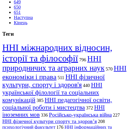
649
650
651
Наступна
Кінець
Теги
ННІ міжнародних відносин,
історії та філософії
ННІ
796
природничих та аграрних наук
ННІ
570
економіки і права
ННІ фізичної
511
культури, спорту і здоров'я
ННІ
440
української філології та соціальних
комунікацій
ННІ педагогічної освіти,
385
соціальної роботи і мистецтва
ННІ
372
іноземних мов
Російсько-українська війна
336
227
ННІ фізичної культури спорту та здоров’я
208
психологічний факультет
ННІ інформаційних та
176