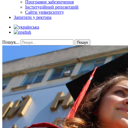
Програмне забезпечення
Інституційний репозитарій
Сайти університету
Запитати у ректора
Пошук...
Пошук