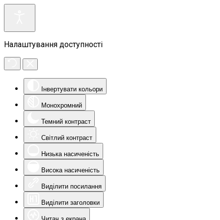
Налаштування доступності
Інвертувати кольори
Монохромний
Темний контраст
Світлий контраст
Низька насиченість
Висока насиченість
Виділити посилання
Виділити заголовки
Читач з екрана