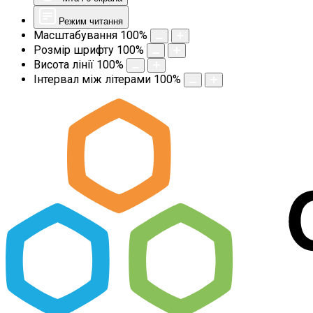
Режим читання
Масштабування
100
%
Розмір шрифту
100
%
Висота лінії
100
%
Інтервал між літерами
100
%