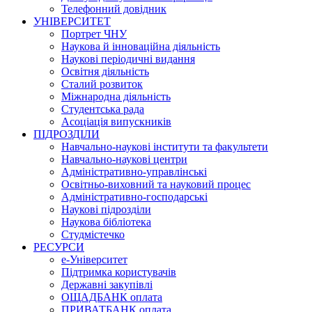
Телефонний довідник
УНІВЕРСИТЕТ
Портрет ЧНУ
Наукова й інноваційна діяльність
Наукові періодичні видання
Освітня діяльність
Сталий розвиток
Міжнародна діяльність
Студентська рада
Асоціація випускників
ПІДРОЗДІЛИ
Навчально-наукові інститути та факультети
Навчально-наукові центри
Адміністративно-управлінські
Освітньо-виховний та науковий процес
Адміністративно-господарські
Наукові підрозділи
Наукова бібліотека
Студмістечко
РЕСУРСИ
е-Університет
Підтримка користувачів
Державні закупівлі
ОЩАДБАНК оплата
ПРИВАТБАНК оплата