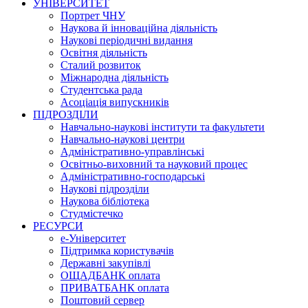
УНІВЕРСИТЕТ
Портрет ЧНУ
Наукова й інноваційна діяльність
Наукові періодичні видання
Освітня діяльність
Сталий розвиток
Міжнародна діяльність
Студентська рада
Асоціація випускників
ПІДРОЗДІЛИ
Навчально-наукові інститути та факультети
Навчально-наукові центри
Адміністративно-управлінські
Освітньо-виховний та науковий процес
Адміністративно-господарські
Наукові підрозділи
Наукова бібліотека
Студмістечко
РЕСУРСИ
е-Університет
Підтримка користувачів
Державні закупівлі
ОЩАДБАНК оплата
ПРИВАТБАНК оплата
Поштовий сервер