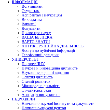
ІНФОРМАЦІЯ
Вступникам
Студентам
Аспірантам і науковцям
Викладачам
Вакансії
Документи
Цікаво про науку
ВАША БЕЗПЕКА
ВАРТО ЗНАТИ!
АНТИКОРУПЦІЙНА ДІЯЛЬНІСТЬ
Доступ до публічної інформації
Телефонний довідник
УНІВЕРСИТЕТ
Портрет ЧНУ
Наукова й інноваційна діяльність
Наукові періодичні видання
Освітня діяльність
Сталий розвиток
Міжнародна діяльність
Студентська рада
Асоціація випускників
ПІДРОЗДІЛИ
Навчально-наукові інститути та факультети
Навчально-наукові центри