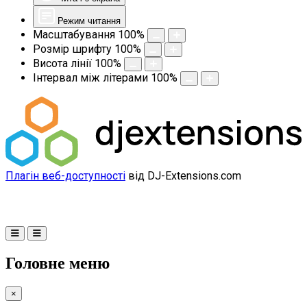
Режим читання
Масштабування
100
%
Розмір шрифту
100
%
Висота лінії
100
%
Інтервал між літерами
100
%
Плагін веб-доступності
від DJ-Extensions.com
Головне меню
×