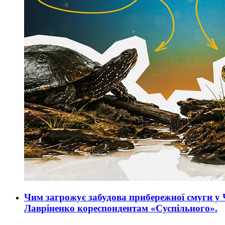
Чим загрожує забудова прибережної смуги у 
Лавріненко кореспондентам «Суспільного».