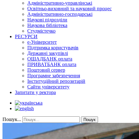
Адміністративно-управлінські
Освітньо-виховний та науковий процес
Адміністративно-господарські
Наукові підрозділи
Наукова бібліотека
Студмістечко
РЕСУРСИ
е-Університет
Підтримка користувачів
Державні закупівлі
ОЩАДБАНК оплата
ПРИВАТБАНК оплата
Поштовий сервер
Програмне забезпечення
Інституційний репозитарій
Сайти університету
Запитати у ректора
Пошук...
Пошук