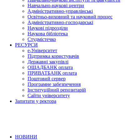
Навчально-наукові центри
Адміністративно-управлінські
Освітньо-виховний та науковий процес
Адміністративно-господарські
Наукові підрозділи
Наукова бібліотека
Студмістечко
РЕСУРСИ
е-Університет
Підтримка користувачів
Державні закупівлі
ОЩАДБАНК оплата
ПРИВАТБАНК оплата
Поштовий сервер
Програмне забезпечення
Інституційний репозитарій
Сайти університету
Запитати у ректора
НОВИНИ