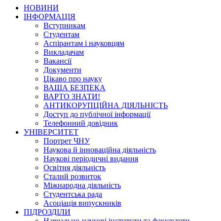
НОВИНИ
ІНФОРМАЦІЯ
Вступникам
Студентам
Аспірантам і науковцям
Викладачам
Вакансії
Документи
Цікаво про науку
ВАША БЕЗПЕКА
ВАРТО ЗНАТИ!
АНТИКОРУПЦІЙНА ДІЯЛЬНІСТЬ
Доступ до публічної інформації
Телефонний довідник
УНІВЕРСИТЕТ
Портрет ЧНУ
Наукова й інноваційна діяльність
Наукові періодичні видання
Освітня діяльність
Сталий розвиток
Міжнародна діяльність
Студентська рада
Асоціація випускників
ПІДРОЗДІЛИ
Навчально-наукові інститути та факультети