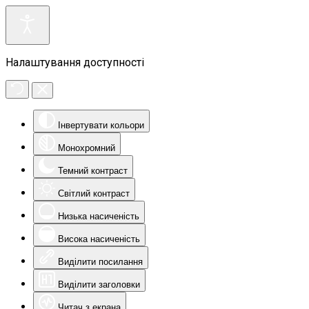
Налаштування доступності
Інвертувати кольори
Монохромний
Темний контраст
Світлий контраст
Низька насиченість
Висока насиченість
Виділити посилання
Виділити заголовки
Читач з екрана