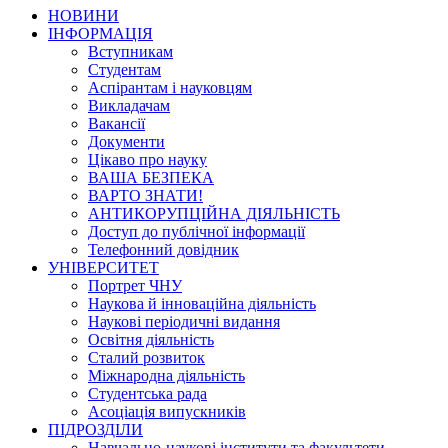
НОВИНИ
ІНФОРМАЦІЯ
Вступникам
Студентам
Аспірантам і науковцям
Викладачам
Вакансії
Документи
Цікаво про науку
ВАША БЕЗПЕКА
ВАРТО ЗНАТИ!
АНТИКОРУПЦІЙНА ДІЯЛЬНІСТЬ
Доступ до публічної інформації
Телефонний довідник
УНІВЕРСИТЕТ
Портрет ЧНУ
Наукова й інноваційна діяльність
Наукові періодичні видання
Освітня діяльність
Сталий розвиток
Міжнародна діяльність
Студентська рада
Асоціація випускників
ПІДРОЗДІЛИ
Навчально-наукові інститути та факультети