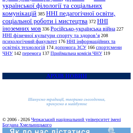
української філології та соціальних
комунікацій
ННІ педагогічної освіти,
385
соціальної роботи і мистецтва
ННІ
372
іноземних мов
Російсько-українська війна
336
227
ННІ фізичної культури спорту та здоров’я
208
психологічний факультет
ННІ інформаційних та
176
освітніх технологій
допомога ЗСУ
спортсмени
174
166
ЧНУ
перемога
142
137
Приймальна комісія ЧНУ
119
АРХІВ НОВИН
© 2006 - 2026
Черкаський національний університет імені
Богдана Хмельницького