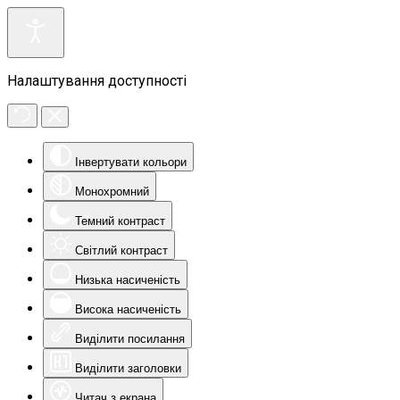
Налаштування доступності
Інвертувати кольори
Монохромний
Темний контраст
Світлий контраст
Низька насиченість
Висока насиченість
Виділити посилання
Виділити заголовки
Читач з екрана