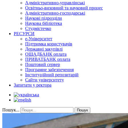
Адміністративно-управлінські
Освітньо-виховний та науковий процес
Адміністративно-господарські
Наукові підрозділи
Наукова бібліотека
Студмістечко
РЕСУРСИ
е-Університет
Підтримка користувачів
Державні закупівлі
ОЩАДБАНК оплата
ПРИВАТБАНК оплата
Поштовий сервер
Програмне забезпечення
Інституційний репозитарій
Сайти університету
Запитати у ректора
Пошук...
Пошук