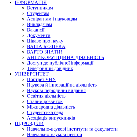
ІНФОРМАЦІЯ
Вступникам
Студентам
Аспірантам і науковцям
Викладачам
Вакансії
Документи
Цікаво про науку
ВАША БЕЗПЕКА
ВАРТО ЗНАТИ!
АНТИКОРУПЦІЙНА ДІЯЛЬНІСТЬ
Доступ до публічної інформації
Телефонний довідник
УНІВЕРСИТЕТ
Портрет ЧНУ
Наукова й інноваційна діяльність
Наукові періодичні видання
Освітня діяльність
Сталий розвиток
Міжнародна діяльність
Студентська рада
Асоціація випускників
ПІДРОЗДІЛИ
Навчально-наукові інститути та факультети
Навчально-наукові центри