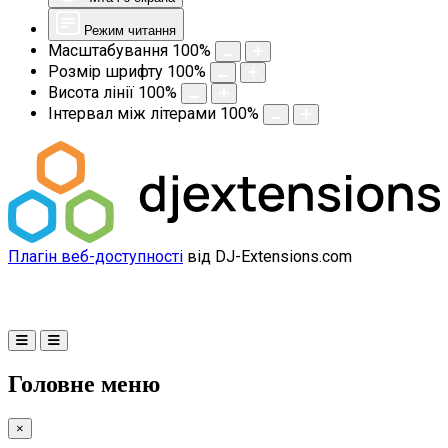
Режим читання
Масштабування
100
%
Розмір шрифту
100
%
Висота лінії
100
%
Інтервал між літерами
100
%
Плагін веб-доступності
від DJ-Extensions.com
Головне меню
×