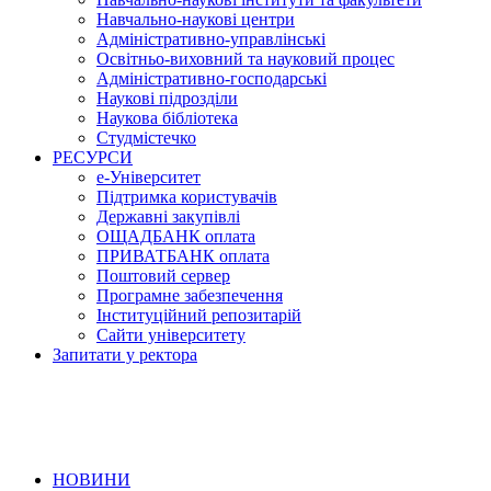
Навчально-наукові центри
Адміністративно-управлінські
Освітньо-виховний та науковий процес
Адміністративно-господарські
Наукові підрозділи
Наукова бібліотека
Студмістечко
РЕСУРСИ
е-Університет
Підтримка користувачів
Державні закупівлі
ОЩАДБАНК оплата
ПРИВАТБАНК оплата
Поштовий сервер
Програмне забезпечення
Інституційний репозитарій
Сайти університету
Запитати у ректора
НОВИНИ