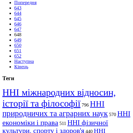
Попередня
643
644
645
646
647
648
649
650
651
652
Наступна
Кінець
Теги
ННІ міжнародних відносин,
історії та філософії
ННІ
796
природничих та аграрних наук
ННІ
570
економіки і права
ННІ фізичної
511
культури, спорту і здоров'я
ННІ
440