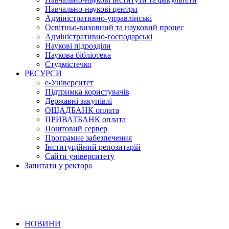
Навчально-наукові центри
Адміністративно-управлінські
Освітньо-виховний та науковий процес
Адміністративно-господарські
Наукові підрозділи
Наукова бібліотека
Студмістечко
РЕСУРСИ
е-Університет
Підтримка користувачів
Державні закупівлі
ОЩАДБАНК оплата
ПРИВАТБАНК оплата
Поштовий сервер
Програмне забезпечення
Інституційний репозитарій
Сайти університету
Запитати у ректора
НОВИНИ