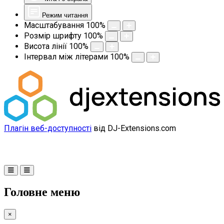
Режим читання
Масштабування
100
%
Розмір шрифту
100
%
Висота лінії
100
%
Інтервал між літерами
100
%
Плагін веб-доступності
від DJ-Extensions.com
Головне меню
×