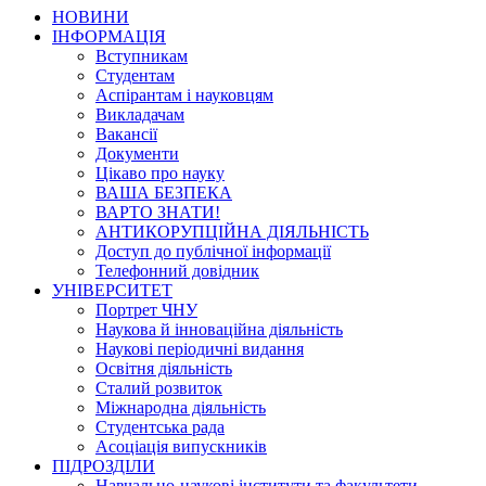
НОВИНИ
ІНФОРМАЦІЯ
Вступникам
Студентам
Аспірантам і науковцям
Викладачам
Вакансії
Документи
Цікаво про науку
ВАША БЕЗПЕКА
ВАРТО ЗНАТИ!
АНТИКОРУПЦІЙНА ДІЯЛЬНІСТЬ
Доступ до публічної інформації
Телефонний довідник
УНІВЕРСИТЕТ
Портрет ЧНУ
Наукова й інноваційна діяльність
Наукові періодичні видання
Освітня діяльність
Сталий розвиток
Міжнародна діяльність
Студентська рада
Асоціація випускників
ПІДРОЗДІЛИ
Навчально-наукові інститути та факультети