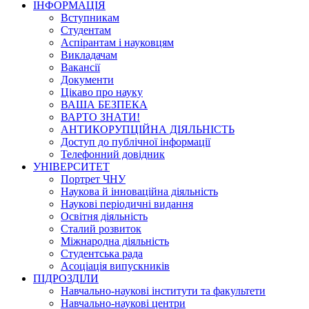
ІНФОРМАЦІЯ
Вступникам
Студентам
Аспірантам і науковцям
Викладачам
Вакансії
Документи
Цікаво про науку
ВАША БЕЗПЕКА
ВАРТО ЗНАТИ!
АНТИКОРУПЦІЙНА ДІЯЛЬНІСТЬ
Доступ до публічної інформації
Телефонний довідник
УНІВЕРСИТЕТ
Портрет ЧНУ
Наукова й інноваційна діяльність
Наукові періодичні видання
Освітня діяльність
Сталий розвиток
Міжнародна діяльність
Студентська рада
Асоціація випускників
ПІДРОЗДІЛИ
Навчально-наукові інститути та факультети
Навчально-наукові центри