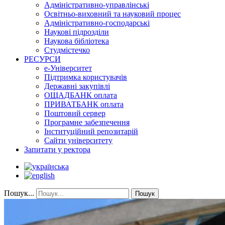
Адміністративно-управлінські
Освітньо-виховний та науковий процес
Адміністративно-господарські
Наукові підрозділи
Наукова бібліотека
Студмістечко
РЕСУРСИ
е-Університет
Підтримка користувачів
Державні закупівлі
ОЩАДБАНК оплата
ПРИВАТБАНК оплата
Поштовий сервер
Програмне забезпечення
Інституційний репозитарій
Сайти університету
Запитати у ректора
Пошук...
Пошук