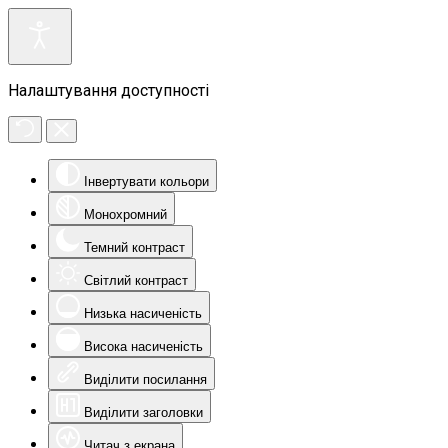
Налаштування доступності
Інвертувати кольори
Монохромний
Темний контраст
Світлий контраст
Низька насиченість
Висока насиченість
Виділити посилання
Виділити заголовки
Читач з екрана