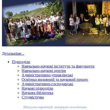
Детальніше...
Підрозділи
Навчально-наукові інститути та факультети
Навчально-наукові центри
Адміністративно-управлінські
Освітньо-виховний та науковий процес
Адміністративно-господарські
Наукові підрозділи
Наукова бібліотека
Студмістечко