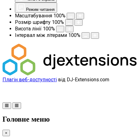
Режим читання
Масштабування
100
%
Розмір шрифту
100
%
Висота лінії
100
%
Інтервал між літерами
100
%
Плагін веб-доступності
від DJ-Extensions.com
Головне меню
×