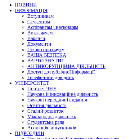
НОВИНИ
ІНФОРМАЦІЯ
Вступникам
Студентам
Аспірантам і науковцям
Викладачам
Вакансії
Документи
Цікаво про науку
ВАША БЕЗПЕКА
ВАРТО ЗНАТИ!
АНТИКОРУПЦІЙНА ДІЯЛЬНІСТЬ
Доступ до публічної інформації
Телефонний довідник
УНІВЕРСИТЕТ
Портрет ЧНУ
Наукова й інноваційна діяльність
Наукові періодичні видання
Освітня діяльність
Сталий розвиток
Міжнародна діяльність
Студентська рада
Асоціація випускників
ПІДРОЗДІЛИ
Навчально-наукові інститути та факультети