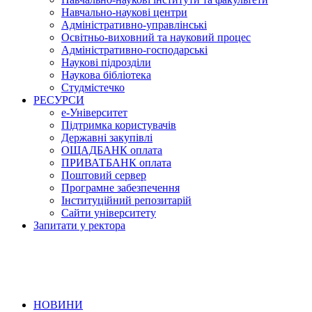
Навчально-наукові центри
Адміністративно-управлінські
Освітньо-виховний та науковий процес
Адміністративно-господарські
Наукові підрозділи
Наукова бібліотека
Студмістечко
РЕСУРСИ
е-Університет
Підтримка користувачів
Державні закупівлі
ОЩАДБАНК оплата
ПРИВАТБАНК оплата
Поштовий сервер
Програмне забезпечення
Інституційний репозитарій
Сайти університету
Запитати у ректора
НОВИНИ