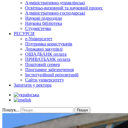
Адміністративно-управлінські
Освітньо-виховний та науковий процес
Адміністративно-господарські
Наукові підрозділи
Наукова бібліотека
Студмістечко
РЕСУРСИ
е-Університет
Підтримка користувачів
Державні закупівлі
ОЩАДБАНК оплата
ПРИВАТБАНК оплата
Поштовий сервер
Програмне забезпечення
Інституційний репозитарій
Сайти університету
Запитати у ректора
Пошук...
Пошук