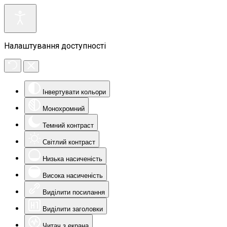
Налаштування доступності
Інвертувати кольори
Монохромний
Темний контраст
Світлий контраст
Низька насиченість
Висока насиченість
Виділити посилання
Виділити заголовки
Читач з екрана