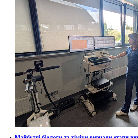
Майбутні біологи та хіміки вивчали етапи ви