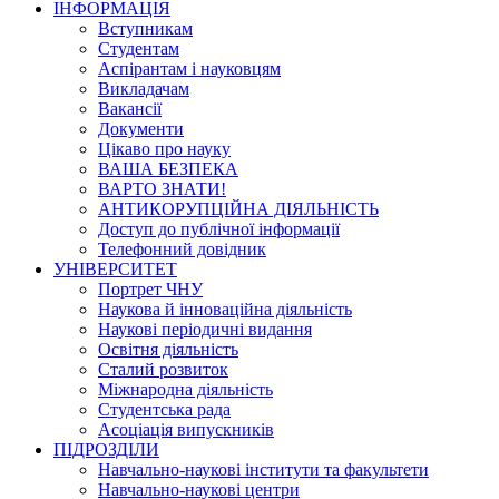
ІНФОРМАЦІЯ
Вступникам
Студентам
Аспірантам і науковцям
Викладачам
Вакансії
Документи
Цікаво про науку
ВАША БЕЗПЕКА
ВАРТО ЗНАТИ!
АНТИКОРУПЦІЙНА ДІЯЛЬНІСТЬ
Доступ до публічної інформації
Телефонний довідник
УНІВЕРСИТЕТ
Портрет ЧНУ
Наукова й інноваційна діяльність
Наукові періодичні видання
Освітня діяльність
Сталий розвиток
Міжнародна діяльність
Студентська рада
Асоціація випускників
ПІДРОЗДІЛИ
Навчально-наукові інститути та факультети
Навчально-наукові центри