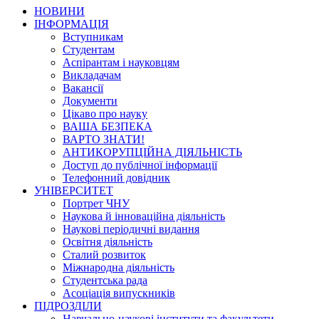
НОВИНИ
ІНФОРМАЦІЯ
Вступникам
Студентам
Аспірантам і науковцям
Викладачам
Вакансії
Документи
Цікаво про науку
ВАША БЕЗПЕКА
ВАРТО ЗНАТИ!
АНТИКОРУПЦІЙНА ДІЯЛЬНІСТЬ
Доступ до публічної інформації
Телефонний довідник
УНІВЕРСИТЕТ
Портрет ЧНУ
Наукова й інноваційна діяльність
Наукові періодичні видання
Освітня діяльність
Сталий розвиток
Міжнародна діяльність
Студентська рада
Асоціація випускників
ПІДРОЗДІЛИ
Навчально-наукові інститути та факультети