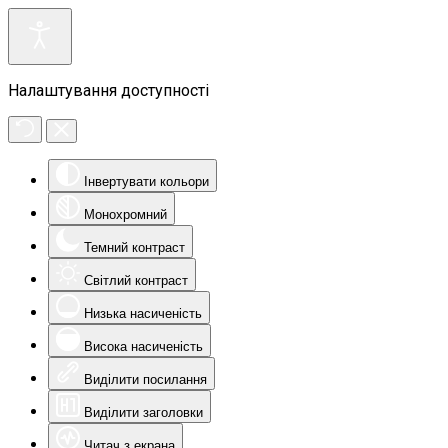
Налаштування доступності
Інвертувати кольори
Монохромний
Темний контраст
Світлий контраст
Низька насиченість
Висока насиченість
Виділити посилання
Виділити заголовки
Читач з екрана