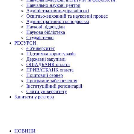
Навчально-наукові центри
Адміністративно-управлінські
Освітньо-виховний та науковий процес
Адміністративно-господарські
Наукові підрозділи
Наукова бібліотека
Студмістечко
РЕСУРСИ
е-Університет
Підтримка користувачів
Державні закупівлі
ОЩАДБАНК оплата
ПРИВАТБАНК оплата
Поштовий сервер
Програмне забезпечення
Інституційний репозитарій
Сайти університету
Запитати у ректора
НОВИНИ