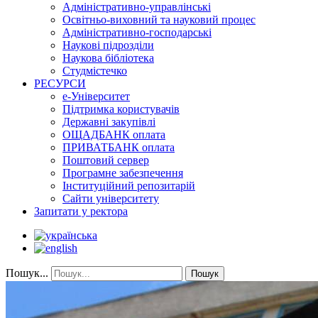
Адміністративно-управлінські
Освітньо-виховний та науковий процес
Адміністративно-господарські
Наукові підрозділи
Наукова бібліотека
Студмістечко
РЕСУРСИ
е-Університет
Підтримка користувачів
Державні закупівлі
ОЩАДБАНК оплата
ПРИВАТБАНК оплата
Поштовий сервер
Програмне забезпечення
Інституційний репозитарій
Сайти університету
Запитати у ректора
Пошук...
Пошук