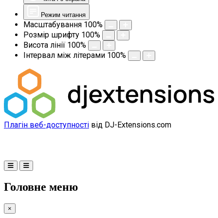
Режим читання
Масштабування
100
%
Розмір шрифту
100
%
Висота лінії
100
%
Інтервал між літерами
100
%
Плагін веб-доступності
від DJ-Extensions.com
Головне меню
×