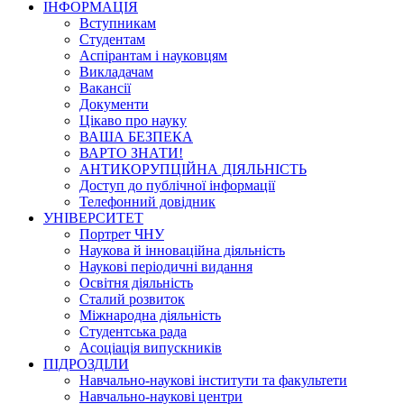
ІНФОРМАЦІЯ
Вступникам
Студентам
Аспірантам і науковцям
Викладачам
Вакансії
Документи
Цікаво про науку
ВАША БЕЗПЕКА
ВАРТО ЗНАТИ!
АНТИКОРУПЦІЙНА ДІЯЛЬНІСТЬ
Доступ до публічної інформації
Телефонний довідник
УНІВЕРСИТЕТ
Портрет ЧНУ
Наукова й інноваційна діяльність
Наукові періодичні видання
Освітня діяльність
Сталий розвиток
Міжнародна діяльність
Студентська рада
Асоціація випускників
ПІДРОЗДІЛИ
Навчально-наукові інститути та факультети
Навчально-наукові центри