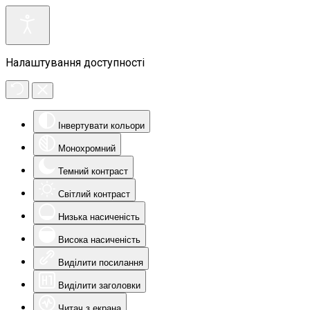
Налаштування доступності
Інвертувати кольори
Монохромний
Темний контраст
Світлий контраст
Низька насиченість
Висока насиченість
Виділити посилання
Виділити заголовки
Читач з екрана