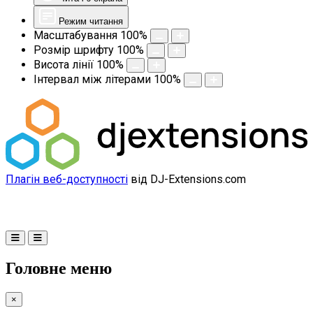
Режим читання
Масштабування
100
%
Розмір шрифту
100
%
Висота лінії
100
%
Інтервал між літерами
100
%
Плагін веб-доступності
від DJ-Extensions.com
Головне меню
×