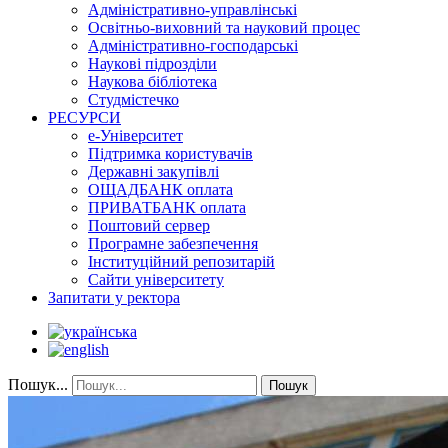
Адміністративно-управлінські
Освітньо-виховний та науковий процес
Адміністративно-господарські
Наукові підрозділи
Наукова бібліотека
Студмістечко
РЕСУРСИ
е-Університет
Підтримка користувачів
Державні закупівлі
ОЩАДБАНК оплата
ПРИВАТБАНК оплата
Поштовий сервер
Програмне забезпечення
Інституційний репозитарій
Сайти університету
Запитати у ректора
Пошук...
Пошук