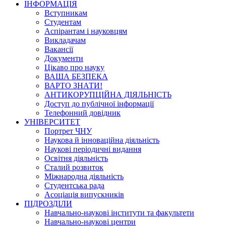
ІНФОРМАЦІЯ
Вступникам
Студентам
Аспірантам і науковцям
Викладачам
Вакансії
Документи
Цікаво про науку
ВАША БЕЗПЕКА
ВАРТО ЗНАТИ!
АНТИКОРУПЦІЙНА ДІЯЛЬНІСТЬ
Доступ до публічної інформації
Телефонний довідник
УНІВЕРСИТЕТ
Портрет ЧНУ
Наукова й інноваційна діяльність
Наукові періодичні видання
Освітня діяльність
Сталий розвиток
Міжнародна діяльність
Студентська рада
Асоціація випускників
ПІДРОЗДІЛИ
Навчально-наукові інститути та факультети
Навчально-наукові центри