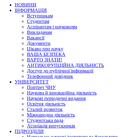
НОВИНИ
ІНФОРМАЦІЯ
Вступникам
Студентам
Аспірантам і науковцям
Викладачам
Вакансії
Документи
Цікаво про науку
ВАША БЕЗПЕКА
ВАРТО ЗНАТИ!
АНТИКОРУПЦІЙНА ДІЯЛЬНІСТЬ
Доступ до публічної інформації
Телефонний довідник
УНІВЕРСИТЕТ
Портрет ЧНУ
Наукова й інноваційна діяльність
Наукові періодичні видання
Освітня діяльність
Сталий розвиток
Міжнародна діяльність
Студентська рада
Асоціація випускників
ПІДРОЗДІЛИ
Навчально-наукові інститути та факультети