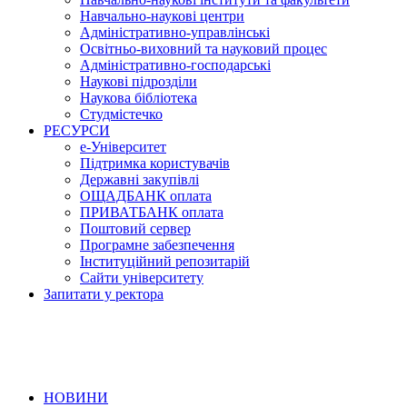
Навчально-наукові центри
Адміністративно-управлінські
Освітньо-виховний та науковий процес
Адміністративно-господарські
Наукові підрозділи
Наукова бібліотека
Студмістечко
РЕСУРСИ
е-Університет
Підтримка користувачів
Державні закупівлі
ОЩАДБАНК оплата
ПРИВАТБАНК оплата
Поштовий сервер
Програмне забезпечення
Інституційний репозитарій
Сайти університету
Запитати у ректора
НОВИНИ