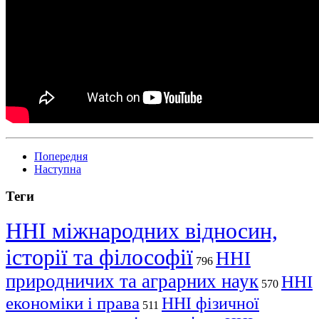
Попередня
Наступна
Теги
ННІ міжнародних відносин,
історії та філософії
ННІ
796
природничих та аграрних наук
ННІ
570
економіки і права
ННІ фізичної
511