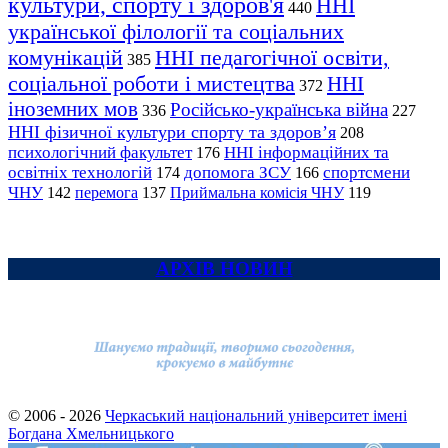
культури, спорту і здоров'я
ННІ
440
української філології та соціальних
комунікацій
ННІ педагогічної освіти,
385
соціальної роботи і мистецтва
ННІ
372
іноземних мов
Російсько-українська війна
336
227
ННІ фізичної культури спорту та здоров’я
208
психологічний факультет
ННІ інформаційних та
176
освітніх технологій
допомога ЗСУ
спортсмени
174
166
ЧНУ
перемога
142
137
Приймальна комісія ЧНУ
119
АРХІВ НОВИН
© 2006 - 2026
Черкаський національний університет імені
Богдана Хмельницького