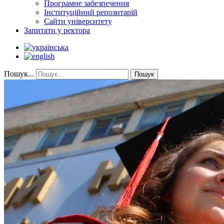
Програмне забезпечення
Інституційний репозитарій
Сайти університету
Запитати у ректора
Пошук...
Пошук