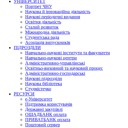
УНІВЕРСИТЕТ
Портрет ЧНУ
Наукова й інноваційна діяльність
Наукові періодичні видання
Освітня діяльність
Сталий розвиток
Міжнародна діяльність
Студентська рада
Асоціація випускників
ПІДРОЗДІЛИ
Навчально-наукові інститути та факультети
Навчально-наукові центри
Адміністративно-управлінські
Освітньо-виховний та науковий процес
Адміністративно-господарські
Наукові підрозділи
Наукова бібліотека
Студмістечко
РЕСУРСИ
е-Університет
Підтримка користувачів
Державні закупівлі
ОЩАДБАНК оплата
ПРИВАТБАНК оплата
Поштовий сервер