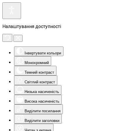
Налаштування доступності
Інвертувати кольори
Монохромний
Темний контраст
Світлий контраст
Низька насиченість
Висока насиченість
Виділити посилання
Виділити заголовки
Читач з екрана