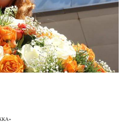
ІККА»