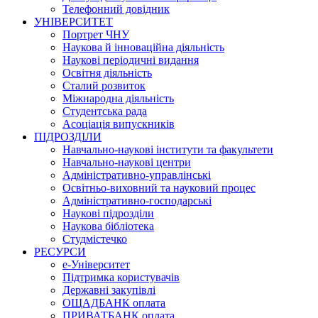
Телефонний довідник
УНІВЕРСИТЕТ
Портрет ЧНУ
Наукова й інноваційна діяльність
Наукові періодичні видання
Освітня діяльність
Сталий розвиток
Міжнародна діяльність
Студентська рада
Асоціація випускників
ПІДРОЗДІЛИ
Навчально-наукові інститути та факультети
Навчально-наукові центри
Адміністративно-управлінські
Освітньо-виховний та науковий процес
Адміністративно-господарські
Наукові підрозділи
Наукова бібліотека
Студмістечко
РЕСУРСИ
е-Університет
Підтримка користувачів
Державні закупівлі
ОЩАДБАНК оплата
ПРИВАТБАНК оплата