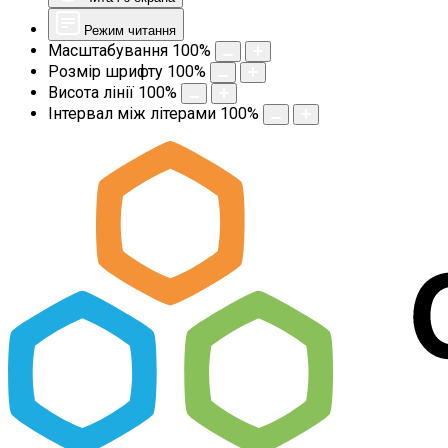
Режим читання
Масштабування
100
%
Розмір шрифту
100
%
Висота лінії
100
%
Інтервал між літерами
100
%