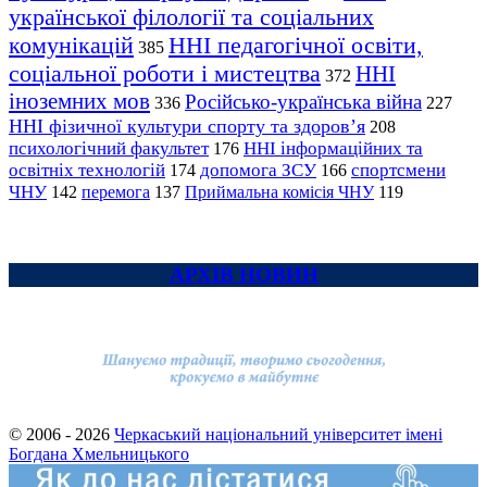
української філології та соціальних
комунікацій
ННІ педагогічної освіти,
385
соціальної роботи і мистецтва
ННІ
372
іноземних мов
Російсько-українська війна
336
227
ННІ фізичної культури спорту та здоров’я
208
психологічний факультет
ННІ інформаційних та
176
освітніх технологій
допомога ЗСУ
спортсмени
174
166
ЧНУ
перемога
142
137
Приймальна комісія ЧНУ
119
АРХІВ НОВИН
© 2006 - 2026
Черкаський національний університет імені
Богдана Хмельницького