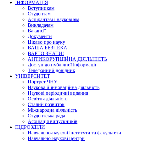
ІНФОРМАЦІЯ
Вступникам
Студентам
Аспірантам і науковцям
Викладачам
Вакансії
Документи
Цікаво про науку
ВАША БЕЗПЕКА
ВАРТО ЗНАТИ!
АНТИКОРУПЦІЙНА ДІЯЛЬНІСТЬ
Доступ до публічної інформації
Телефонний довідник
УНІВЕРСИТЕТ
Портрет ЧНУ
Наукова й інноваційна діяльність
Наукові періодичні видання
Освітня діяльність
Сталий розвиток
Міжнародна діяльність
Студентська рада
Асоціація випускників
ПІДРОЗДІЛИ
Навчально-наукові інститути та факультети
Навчально-наукові центри