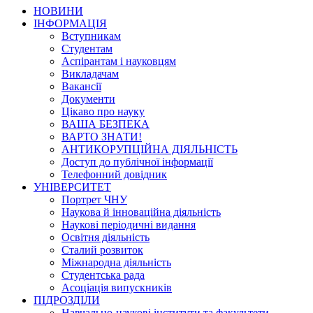
НОВИНИ
ІНФОРМАЦІЯ
Вступникам
Студентам
Аспірантам і науковцям
Викладачам
Вакансії
Документи
Цікаво про науку
ВАША БЕЗПЕКА
ВАРТО ЗНАТИ!
АНТИКОРУПЦІЙНА ДІЯЛЬНІСТЬ
Доступ до публічної інформації
Телефонний довідник
УНІВЕРСИТЕТ
Портрет ЧНУ
Наукова й інноваційна діяльність
Наукові періодичні видання
Освітня діяльність
Сталий розвиток
Міжнародна діяльність
Студентська рада
Асоціація випускників
ПІДРОЗДІЛИ
Навчально-наукові інститути та факультети