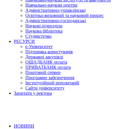
Навчально-наукові центри
Адміністративно-управлінські
Освітньо-виховний та науковий процес
Адміністративно-господарські
Наукові підрозділи
Наукова бібліотека
Студмістечко
РЕСУРСИ
е-Університет
Підтримка користувачів
Державні закупівлі
ОЩАДБАНК оплата
ПРИВАТБАНК оплата
Поштовий сервер
Програмне забезпечення
Інституційний репозитарій
Сайти університету
Запитати у ректора
НОВИНИ