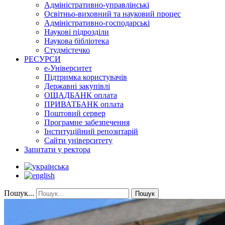
Адміністративно-управлінські
Освітньо-виховний та науковий процес
Адміністративно-господарські
Наукові підрозділи
Наукова бібліотека
Студмістечко
РЕСУРСИ
е-Університет
Підтримка користувачів
Державні закупівлі
ОЩАДБАНК оплата
ПРИВАТБАНК оплата
Поштовий сервер
Програмне забезпечення
Інституційний репозитарій
Сайти університету
Запитати у ректора
Пошук...
Пошук