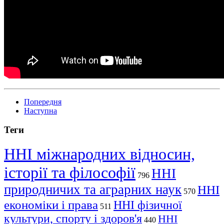
Попередня
Наступна
Теги
ННІ міжнародних відносин,
історії та філософії
ННІ
796
природничих та аграрних наук
ННІ
570
економіки і права
ННІ фізичної
511
культури, спорту і здоров'я
ННІ
440