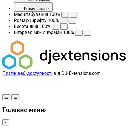
Режим читання
Масштабування
100
%
Розмір шрифту
100
%
Висота лінії
100
%
Інтервал між літерами
100
%
Плагін веб-доступності
від DJ-Extensions.com
Головне меню
×