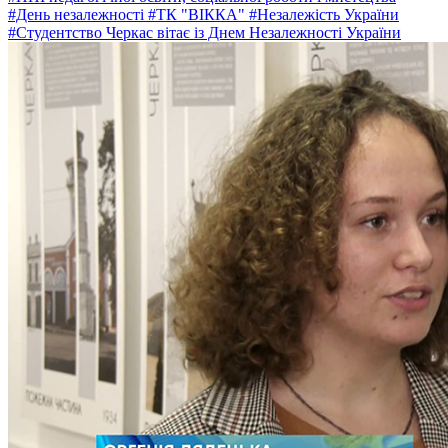
#День незалежності
#ТК "ВІККА"
#Незалежість України
#Студентство Черкас вітає із Днем Незалежності України