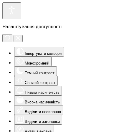
Налаштування доступності
Інвертувати кольори
Монохромний
Темний контраст
Світлий контраст
Низька насиченість
Висока насиченість
Виділити посилання
Виділити заголовки
Читач з екрана