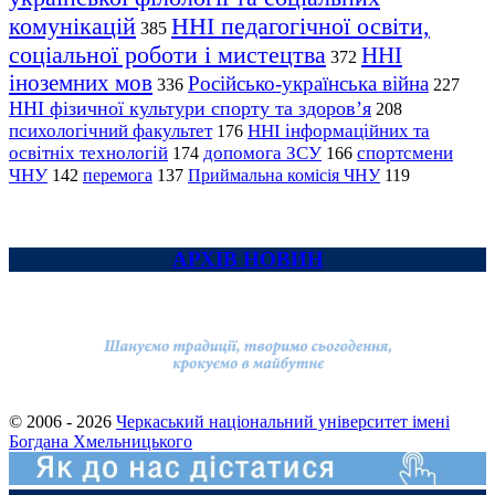
комунікацій
ННІ педагогічної освіти,
385
соціальної роботи і мистецтва
ННІ
372
іноземних мов
Російсько-українська війна
336
227
ННІ фізичної культури спорту та здоров’я
208
психологічний факультет
ННІ інформаційних та
176
освітніх технологій
допомога ЗСУ
спортсмени
174
166
ЧНУ
перемога
142
137
Приймальна комісія ЧНУ
119
АРХІВ НОВИН
© 2006 - 2026
Черкаський національний університет імені
Богдана Хмельницького