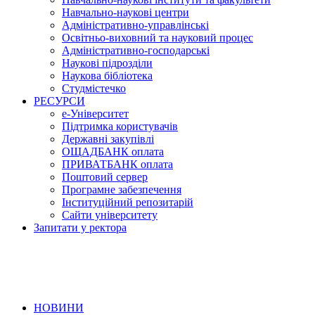
Навчально-наукові центри
Адміністративно-управлінські
Освітньо-виховний та науковий процес
Адміністративно-господарські
Наукові підрозділи
Наукова бібліотека
Студмістечко
РЕСУРСИ
е-Університет
Підтримка користувачів
Державні закупівлі
ОЩАДБАНК оплата
ПРИВАТБАНК оплата
Поштовий сервер
Програмне забезпечення
Інституційний репозитарій
Сайти університету
Запитати у ректора
НОВИНИ