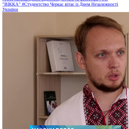
"ВІККА"
#Студентство Черкас вітає із Днем Незалежності
України