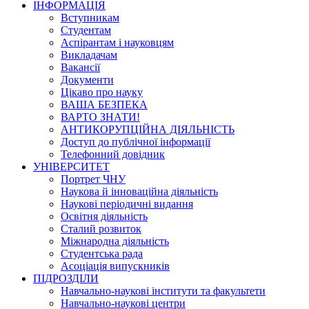
ІНФОРМАЦІЯ
Вступникам
Студентам
Аспірантам і науковцям
Викладачам
Вакансії
Документи
Цікаво про науку
ВАША БЕЗПЕКА
ВАРТО ЗНАТИ!
АНТИКОРУПЦІЙНА ДІЯЛЬНІСТЬ
Доступ до публічної інформації
Телефонний довідник
УНІВЕРСИТЕТ
Портрет ЧНУ
Наукова й інноваційна діяльність
Наукові періодичні видання
Освітня діяльність
Сталий розвиток
Міжнародна діяльність
Студентська рада
Асоціація випускників
ПІДРОЗДІЛИ
Навчально-наукові інститути та факультети
Навчально-наукові центри