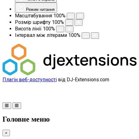
Режим читання
Масштабування
100
%
Розмір шрифту
100
%
Висота лінії
100
%
Інтервал між літерами
100
%
Плагін веб-доступності
від DJ-Extensions.com
Головне меню
×