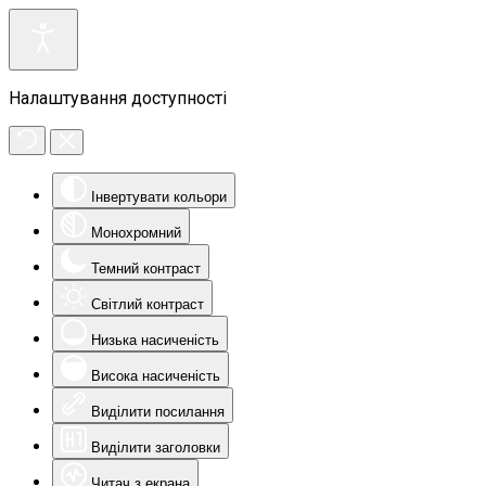
Налаштування доступності
Інвертувати кольори
Монохромний
Темний контраст
Світлий контраст
Низька насиченість
Висока насиченість
Виділити посилання
Виділити заголовки
Читач з екрана