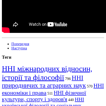
Попередня
Наступна
Теги
ННІ міжнародних відносин,
історії та філософії
ННІ
796
природничих та аграрних наук
ННІ
570
економіки і права
ННІ фізичної
511
культури, спорту і здоров'я
ННІ
440
української філології та соціальних