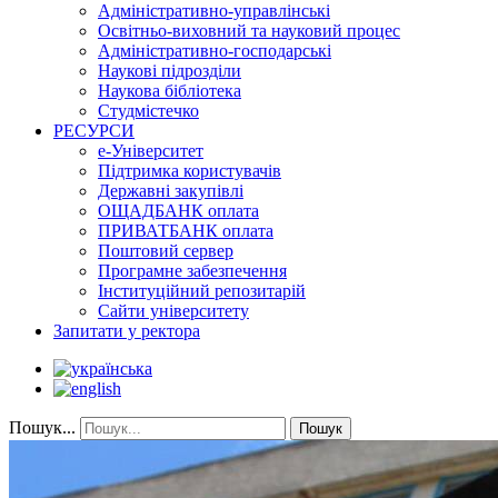
Адміністративно-управлінські
Освітньо-виховний та науковий процес
Адміністративно-господарські
Наукові підрозділи
Наукова бібліотека
Студмістечко
РЕСУРСИ
е-Університет
Підтримка користувачів
Державні закупівлі
ОЩАДБАНК оплата
ПРИВАТБАНК оплата
Поштовий сервер
Програмне забезпечення
Інституційний репозитарій
Сайти університету
Запитати у ректора
Пошук...
Пошук