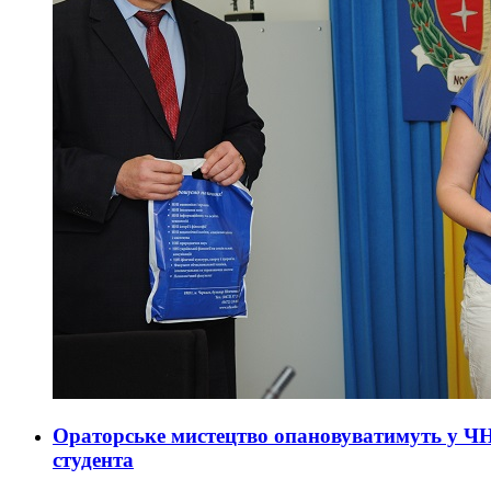
Ораторське мистецтво опановуватимуть у ЧН
студента