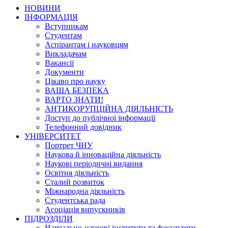
НОВИНИ
ІНФОРМАЦІЯ
Вступникам
Студентам
Аспірантам і науковцям
Викладачам
Вакансії
Документи
Цікаво про науку
ВАША БЕЗПЕКА
ВАРТО ЗНАТИ!
АНТИКОРУПЦІЙНА ДІЯЛЬНІСТЬ
Доступ до публічної інформації
Телефонний довідник
УНІВЕРСИТЕТ
Портрет ЧНУ
Наукова й інноваційна діяльність
Наукові періодичні видання
Освітня діяльність
Сталий розвиток
Міжнародна діяльність
Студентська рада
Асоціація випускників
ПІДРОЗДІЛИ
Навчально-наукові інститути та факультети