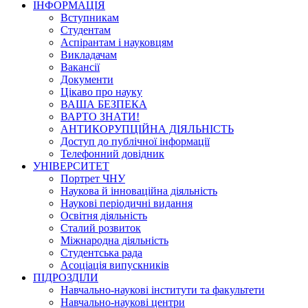
ІНФОРМАЦІЯ
Вступникам
Студентам
Аспірантам і науковцям
Викладачам
Вакансії
Документи
Цікаво про науку
ВАША БЕЗПЕКА
ВАРТО ЗНАТИ!
АНТИКОРУПЦІЙНА ДІЯЛЬНІСТЬ
Доступ до публічної інформації
Телефонний довідник
УНІВЕРСИТЕТ
Портрет ЧНУ
Наукова й інноваційна діяльність
Наукові періодичні видання
Освітня діяльність
Сталий розвиток
Міжнародна діяльність
Студентська рада
Асоціація випускників
ПІДРОЗДІЛИ
Навчально-наукові інститути та факультети
Навчально-наукові центри