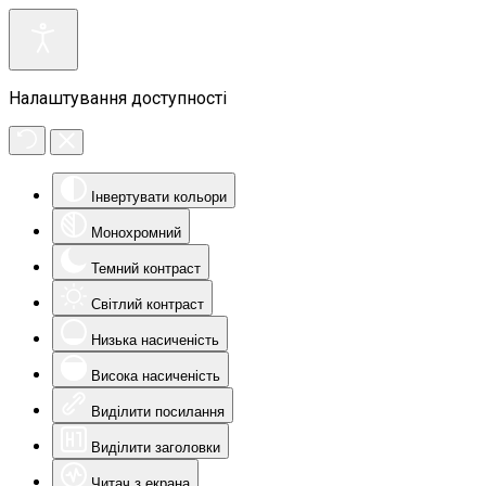
Налаштування доступності
Інвертувати кольори
Монохромний
Темний контраст
Світлий контраст
Низька насиченість
Висока насиченість
Виділити посилання
Виділити заголовки
Читач з екрана