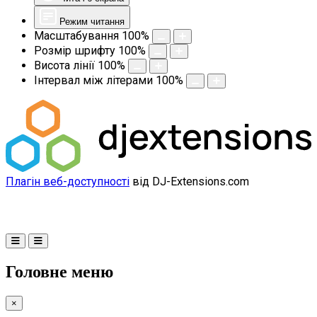
Режим читання
Масштабування
100
%
Розмір шрифту
100
%
Висота лінії
100
%
Інтервал між літерами
100
%
Плагін веб-доступності
від DJ-Extensions.com
Головне меню
×