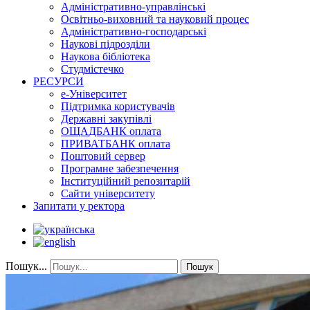
Адміністративно-управлінські
Освітньо-виховний та науковий процес
Адміністративно-господарські
Наукові підрозділи
Наукова бібліотека
Студмістечко
РЕСУРСИ
е-Університет
Підтримка користувачів
Державні закупівлі
ОЩАДБАНК оплата
ПРИВАТБАНК оплата
Поштовий сервер
Програмне забезпечення
Інституційний репозитарій
Сайти університету
Запитати у ректора
Пошук...
Пошук