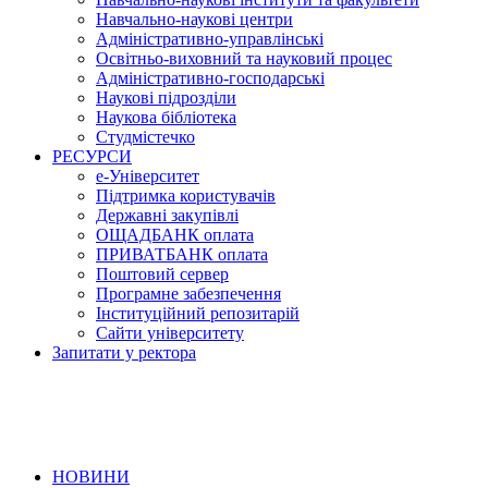
Навчально-наукові центри
Адміністративно-управлінські
Освітньо-виховний та науковий процес
Адміністративно-господарські
Наукові підрозділи
Наукова бібліотека
Студмістечко
РЕСУРСИ
е-Університет
Підтримка користувачів
Державні закупівлі
ОЩАДБАНК оплата
ПРИВАТБАНК оплата
Поштовий сервер
Програмне забезпечення
Інституційний репозитарій
Сайти університету
Запитати у ректора
НОВИНИ