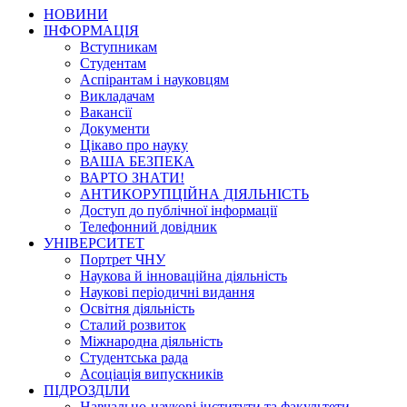
НОВИНИ
ІНФОРМАЦІЯ
Вступникам
Студентам
Аспірантам і науковцям
Викладачам
Вакансії
Документи
Цікаво про науку
ВАША БЕЗПЕКА
ВАРТО ЗНАТИ!
АНТИКОРУПЦІЙНА ДІЯЛЬНІСТЬ
Доступ до публічної інформації
Телефонний довідник
УНІВЕРСИТЕТ
Портрет ЧНУ
Наукова й інноваційна діяльність
Наукові періодичні видання
Освітня діяльність
Сталий розвиток
Міжнародна діяльність
Студентська рада
Асоціація випускників
ПІДРОЗДІЛИ
Навчально-наукові інститути та факультети