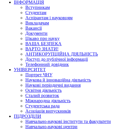
ІНФОРМАЦІЯ
Вступникам
Студентам
Аспірантам і науковцям
Викладачам
Вакансії
Документи
Цікаво про науку
ВАША БЕЗПЕКА
ВАРТО ЗНАТИ!
АНТИКОРУПЦІЙНА ДІЯЛЬНІСТЬ
Доступ до публічної інформації
Телефонний довідник
УНІВЕРСИТЕТ
Портрет ЧНУ
Наукова й інноваційна діяльність
Наукові періодичні видання
Освітня діяльність
Сталий розвиток
Міжнародна діяльність
Студентська рада
Асоціація випускників
ПІДРОЗДІЛИ
Навчально-наукові інститути та факультети
Навчально-наукові центри