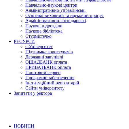
Навчально-наукові центри
Адміністративно-управлінські
Освітньо-виховний та науковий процес
Адміністративно-господарські
Наукові підрозділи
Наукова бібліотека
Студмістечко
РЕСУРСИ
е-Університет
Підтримка користувачів
Державні закупівлі
ОЩАДБАНК оплата
ПРИВАТБАНК оплата
Поштовий сервер
Програмне забезпечення
Інституційний репозитарій
Сайти університету
Запитати у ректора
НОВИНИ