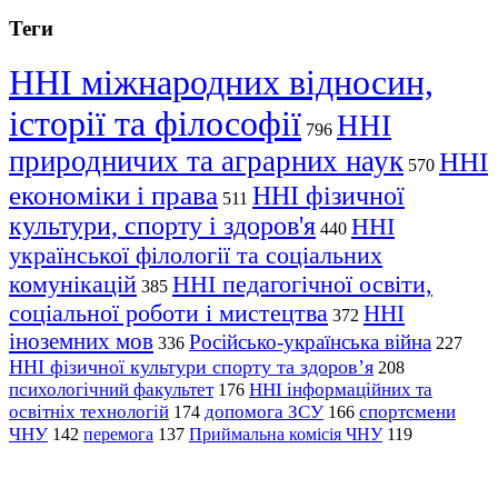
Теги
ННІ міжнародних відносин,
історії та філософії
ННІ
796
природничих та аграрних наук
ННІ
570
економіки і права
ННІ фізичної
511
культури, спорту і здоров'я
ННІ
440
української філології та соціальних
комунікацій
ННІ педагогічної освіти,
385
соціальної роботи і мистецтва
ННІ
372
іноземних мов
Російсько-українська війна
336
227
ННІ фізичної культури спорту та здоров’я
208
психологічний факультет
ННІ інформаційних та
176
освітніх технологій
допомога ЗСУ
спортсмени
174
166
ЧНУ
перемога
142
137
Приймальна комісія ЧНУ
119