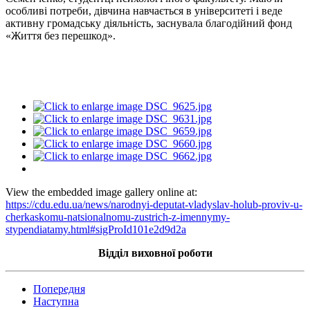
особливі потреби, дівчина навчається в університеті і веде
активну громадську діяльність, заснувала благодійний фонд
«Життя без перешкод».
View the embedded image gallery online at:
https://cdu.edu.ua/news/narodnyi-deputat-vladyslav-holub-proviv-u-
cherkaskomu-natsionalnomu-zustrich-z-imennymy-
stypendiatamy.html#sigProId101e2d9d2a
Відділ виховної роботи
Попередня
Наступна