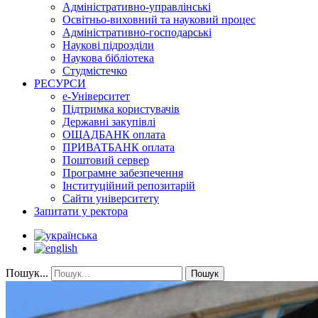
Адміністративно-управлінські
Освітньо-виховний та науковий процес
Адміністративно-господарські
Наукові підрозділи
Наукова бібліотека
Студмістечко
РЕСУРСИ
е-Університет
Підтримка користувачів
Державні закупівлі
ОЩАДБАНК оплата
ПРИВАТБАНК оплата
Поштовий сервер
Програмне забезпечення
Інституційний репозитарій
Сайти університету
Запитати у ректора
Пошук...
Пошук