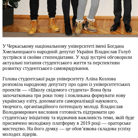
У Черкаському національному університеті імені Богдана
Хмельницького народний депутат України Владислав Голуб
зустрівся зі своїми стипендіатами. У ході зустрічі обговорили
актуальні питання студентського життя та перспективи
розвитку студентського самоврядування.
Голова студентської ради університету Аліна Козлова
розповіла народному депутату про один із університетських
проектів — «Школу свідомого студента» Вона була
започаткована три роки тому і покликана формувати нову
українську еліту, допомагати самореалізації наукового,
творчого, організаційного потенціалу молоді. Владислав
Володимирович висловив готовність підтримати цю
студентську ініціативу та відзначив важливість теми, якій буде
присвячено молодіжну платформу в 2019 році — ораторське
мистецтво. На його думку — це обов’язкова складова успіху
молодих лідерів.