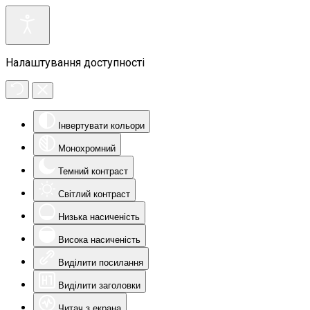
Налаштування доступності
Інвертувати кольори
Монохромний
Темний контраст
Світлий контраст
Низька насиченість
Висока насиченість
Виділити посилання
Виділити заголовки
Читач з екрана