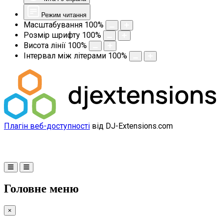
Режим читання
Масштабування
100
%
Розмір шрифту
100
%
Висота лінії
100
%
Інтервал між літерами
100
%
Плагін веб-доступності
від DJ-Extensions.com
Головне меню
×