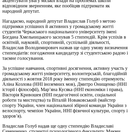
акцентувати увагу міської влади на проблемах школи
відповідним зверненням, яке пообіцяв підтримати як
народний депутат.
Нагадаємо, народний депутат Владислав Голуб з метою
підтримки успішних й активних у громадському житті
студентів Черкаського національного університету імені
Богдана Хмельницького заснував 5 стипендій. Крім успіхів в
освітній, науковій, спортивній, суспільній діяльності,
Владислав Володимирович назвав ще одну умову визначення
стипендіатів: погодження кандидатур зі студентською радою і
таємне голосування.
За успішне навчання, спортивні досягнення, активну участь у
громадському житті університету, волонтерській, благодійній
діяльності з жовтня 2018 року іменну стипендію отримують:
Аліна Козлова (ННІ іноземних мов), Дмитро Онищенко (ННІ
історії і філософії), Мар’яна Кусяка (ННІ економіки і права),
Вікторія Кривошея (ННІ педагогічної освіти, соціальної
роботи та мистецтва) та Віталій Новаковський (майстер
спорту України, член національної збірної команди України з
велоспорту, чемпіон України, ННІ фізичної культури, спорту і
здоров’я).
Владислав Голуб надав ще одну стипендію Владиславі
Семенченко, студентці психологічного факультету. Маючи