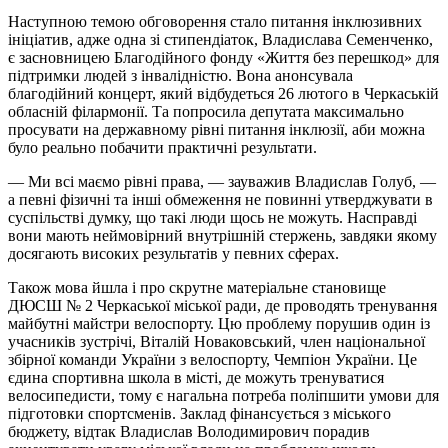
Наступною темою обговорення стало питання інклюзивних
ініціатив, адже одна зі стипендіаток, Владислава Семенченко,
є засновницею Благодійного фонду «Життя без перешкод» для
підтримки людей з інвалідністю. Вона анонсувала
благодійний концерт, який відбудеться 26 лютого в Черкаській
обласній філармонії. Та попросила депутата максимально
просувати на державному рівні питання інклюзії, аби можна
було реально побачити практичні результати.
— Ми всі маємо рівні права, — зауважив Владислав Голуб, —
а певні фізичні та інші обмеження не повинні утверджувати в
суспільстві думку, що такі люди щось не можуть. Насправді
вони мають неймовірний внутрішній стержень, завдяки якому
досягають високих результатів у певних сферах.
Також мова йшла і про скрутне матеріальне становище
ДЮСШ № 2 Черкаської міської ради, де проводять тренування
майбутні майстри велоспорту. Цю проблему порушив один із
учасників зустрічі, Віталій Новаковський, член національної
збірної команди України з велоспорту, Чемпіон України. Це
єдина спортивна школа в місті, де можуть тренуватися
велосипедисти, тому є нагальна потреба поліпшити умови для
підготовки спортсменів. Заклад фінансується з міського
бюджету, відтак Владислав Володимирович порадив