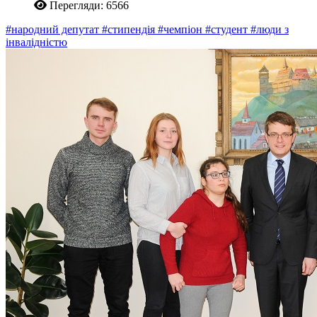
Перегляди: 6566
#народний депутат
#стипендія
#чемпіон
#студент
#люди з
інвалідністю