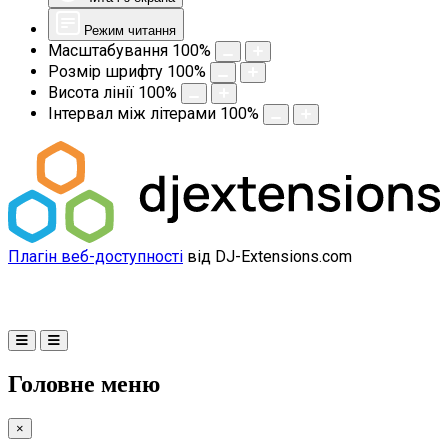
Режим читання
Масштабування
100
%
Розмір шрифту
100
%
Висота лінії
100
%
Інтервал між літерами
100
%
Плагін веб-доступності
від DJ-Extensions.com
Головне меню
×