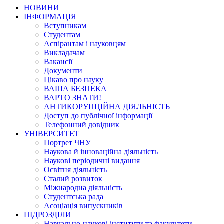
НОВИНИ
ІНФОРМАЦІЯ
Вступникам
Студентам
Аспірантам і науковцям
Викладачам
Вакансії
Документи
Цікаво про науку
ВАША БЕЗПЕКА
ВАРТО ЗНАТИ!
АНТИКОРУПЦІЙНА ДІЯЛЬНІСТЬ
Доступ до публічної інформації
Телефонний довідник
УНІВЕРСИТЕТ
Портрет ЧНУ
Наукова й інноваційна діяльність
Наукові періодичні видання
Освітня діяльність
Сталий розвиток
Міжнародна діяльність
Студентська рада
Асоціація випускників
ПІДРОЗДІЛИ
Навчально-наукові інститути та факультети