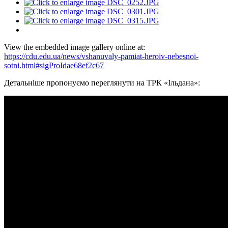
View the embedded image gallery online at:
https://cdu.edu.ua/news/vshanuvaly-pamiat-heroiv-nebesnoi-
sotni.html#sigProIdae68ef2c67
Детальніше пропонуємо переглянути на ТРК «Ільдана»: