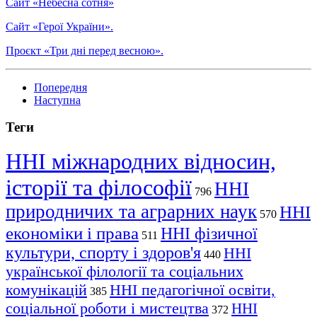
Сайт «Небесна сотня»
Сайт «Герої України».
Проєкт «Три дні перед весною».
Попередня
Наступна
Теги
ННІ міжнародних відносин,
історії та філософії
ННІ
796
природничих та аграрних наук
ННІ
570
економіки і права
ННІ фізичної
511
культури, спорту і здоров'я
ННІ
440
української філології та соціальних
комунікацій
ННІ педагогічної освіти,
385
соціальної роботи і мистецтва
ННІ
372