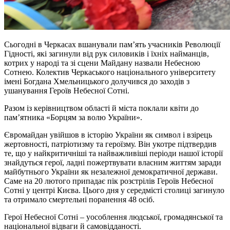
Сьогодні в Черкасах вшанували пам’ять учасників Революції
Гідності, які загинули від рук силовиків і їхніх найманців,
котрих у народі та зі сцени Майдану назвали Небесною
Сотнею. Колектив Черкаського національного університету
імені Богдана Хмельницького долучився до заходів з
ушанування Героїв Небесної Сотні.
Разом із керівництвом області й міста поклали квіти до
пам’ятника «Борцям за волю України».
Євромайдан увійшов в історію України як символ і взірець
жертовності, патріотизму та героїзму. Він укотре підтвердив
те, що у найкритичніші та найважливіші періоди нашої історії
знайдуться герої, ладні пожертвувати власним життям заради
майбутнього України як незалежної демократичної держави.
Саме на 20 лютого припадає пік розстрілів Героїв Небесної
Сотні у центрі Києва. Цього дня у середмісті столиці загинуло
та отримало смертельні поранення 48 осіб.
Герої Небесної Сотні – уособлення людської, громадянської та
національної відваги й самовідданості.