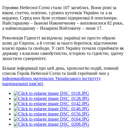
Героями Небесної Сотні стали 107 загиблих. Вони різні за
віком, статтю, освітою, з різних куточків України та з-за
кордону. Серед них були успішні підприємці й пенсіонери.
Найстаршому – Іванові Наконечному – виповнилося 82 роки,
а наймолодшому – Назарієві Войтовичу – лише 17.
Революція Гідності засвідчила: українці не просто обрали
шлях до Європи, а й готові за нього боротися, відстоюючи
власні права та свободи. У світі Україну почали сприймати як
державу з власною самобутністю, історією та гідністю, здатну
захистити суверенітет.
Більше інформації про цей день, хронологію подій, повний
список Героїв Небесної Сотні та їхній героїчний чин у
інформаційних матеріалах Українського інституту
національної пам’яті
.