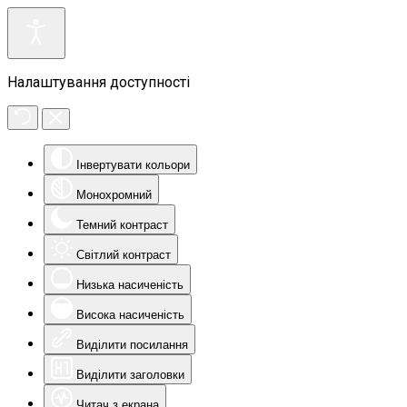
Налаштування доступності
Інвертувати кольори
Монохромний
Темний контраст
Світлий контраст
Низька насиченість
Висока насиченість
Виділити посилання
Виділити заголовки
Читач з екрана