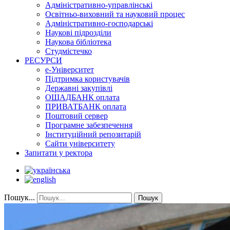
Адміністративно-управлінські
Освітньо-виховний та науковий процес
Адміністративно-господарські
Наукові підрозділи
Наукова бібліотека
Студмістечко
РЕСУРСИ
е-Університет
Підтримка користувачів
Державні закупівлі
ОЩАДБАНК оплата
ПРИВАТБАНК оплата
Поштовий сервер
Програмне забезпечення
Інституційний репозитарій
Сайти університету
Запитати у ректора
Пошук...
Пошук