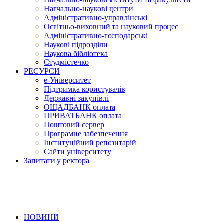
Навчально-наукові центри
Адміністративно-управлінські
Освітньо-виховний та науковий процес
Адміністративно-господарські
Наукові підрозділи
Наукова бібліотека
Студмістечко
РЕСУРСИ
е-Університет
Підтримка користувачів
Державні закупівлі
ОЩАДБАНК оплата
ПРИВАТБАНК оплата
Поштовий сервер
Програмне забезпечення
Інституційний репозитарій
Сайти університету
Запитати у ректора
НОВИНИ