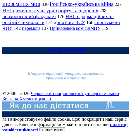
іноземних мов
Російсько-українська війна
336
227
ННІ фізичної культури спорту та здоров’я
208
психологічний факультет
ННІ інформаційних та
176
освітніх технологій
допомога ЗСУ
спортсмени
174
166
ЧНУ
перемога
142
137
Приймальна комісія ЧНУ
119
АРХІВ НОВИН
© 2006 - 2026
Черкаський національний університет імені
Богдана Хмельницького
Ми використовуємо файли cookie, щоб покращити наш сервіс
для вас. Більше інформації ви можете знайти в нашій
політиці
конфіденційності
ПРИЙНЯТИ