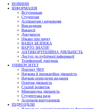
НОВИНИ
ІНФОРМАЦІЯ
Вступникам
Студентам
Аспірантам і науковцям
Викладачам
Вакансії
Документи
Цікаво про науку
ВАША БЕЗПЕКА
ВАРТО ЗНАТИ!
АНТИКОРУПЦІЙНА ДІЯЛЬНІСТЬ
Доступ до публічної інформації
Телефонний довідник
УНІВЕРСИТЕТ
Портрет ЧНУ
Наукова й інноваційна діяльність
Наукові періодичні видання
Освітня діяльність
Сталий розвиток
Міжнародна діяльність
Студентська рада
Асоціація випускників
ПІДРОЗДІЛИ
Навчально-наукові інститути та факультети