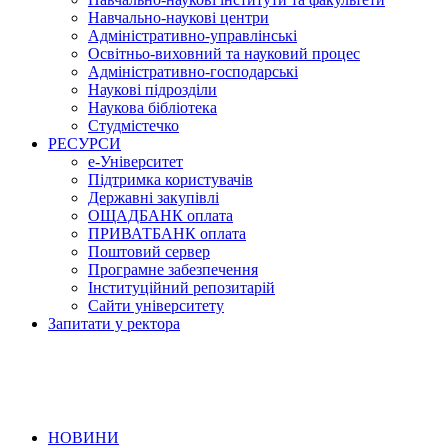
Навчально-наукові центри
Адміністративно-управлінські
Освітньо-виховний та науковий процес
Адміністративно-господарські
Наукові підрозділи
Наукова бібліотека
Студмістечко
РЕСУРСИ
е-Університет
Підтримка користувачів
Державні закупівлі
ОЩАДБАНК оплата
ПРИВАТБАНК оплата
Поштовий сервер
Програмне забезпечення
Інституційний репозитарій
Сайти університету
Запитати у ректора
НОВИНИ