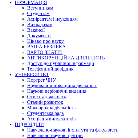
ІНФОРМАЦІЯ
Вступникам
Студентам
Аспірантам і науковцям
Викладачам
Вакансії
Документи
Цікаво про науку
ВАША БЕЗПЕКА
ВАРТО ЗНАТИ!
АНТИКОРУПЦІЙНА ДІЯЛЬНІСТЬ
Доступ до публічної інформації
Телефонний довідник
УНІВЕРСИТЕТ
Портрет ЧНУ
Наукова й інноваційна діяльність
Наукові періодичні видання
Освітня діяльність
Сталий розвиток
Міжнародна діяльність
Студентська рада
Асоціація випускників
ПІДРОЗДІЛИ
Навчально-наукові інститути та факультети
Навчально-наукові центри