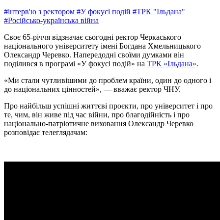
#інтерв'ю з ректором
#У фокусі подій
#ТРК "Ільдана"
#Російсько-українська війна
Своє 65-річчя відзначає сьогодні ректор Черкаського
національного університету імені Богдана Хмельницького
Олександр Черевко. Напередодні своїми думками він
поділився в програмі «У фокусі подій» на
ТРК «Ільдана»
.
«Ми стали чутливішими до проблем країни, один до одного і
до національних цінностей», — вважає ректор ЧНУ.
Про найбільш успішні життєві проєкти, про університет і про
те, чим, він живе під час війни, про благодійність і про
національно-патріотичне виховання Олександр Черевко
розповідає телеглядачам: