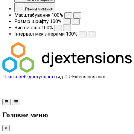
Режим читання
Масштабування
100
%
Розмір шрифту
100
%
Висота лінії
100
%
Інтервал між літерами
100
%
Плагін веб-доступності
від DJ-Extensions.com
Головне меню
×