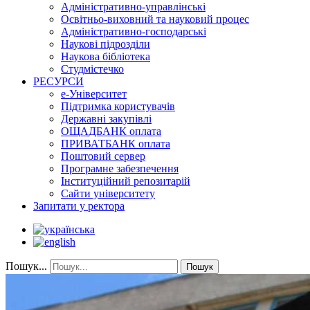
Адміністративно-управлінські
Освітньо-виховний та науковий процес
Адміністративно-господарські
Наукові підрозділи
Наукова бібліотека
Студмістечко
РЕСУРСИ
е-Університет
Підтримка користувачів
Державні закупівлі
ОЩАДБАНК оплата
ПРИВАТБАНК оплата
Поштовий сервер
Програмне забезпечення
Інституційний репозитарій
Сайти університету
Запитати у ректора
Пошук...
Пошук