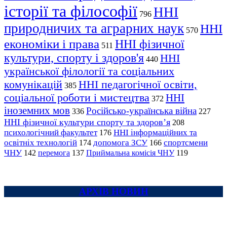
історії та філософії
ННІ
796
природничих та аграрних наук
ННІ
570
економіки і права
ННІ фізичної
511
культури, спорту і здоров'я
ННІ
440
української філології та соціальних
комунікацій
ННІ педагогічної освіти,
385
соціальної роботи і мистецтва
ННІ
372
іноземних мов
Російсько-українська війна
336
227
ННІ фізичної культури спорту та здоров’я
208
психологічний факультет
ННІ інформаційних та
176
освітніх технологій
допомога ЗСУ
спортсмени
174
166
ЧНУ
перемога
142
137
Приймальна комісія ЧНУ
119
АРХІВ НОВИН