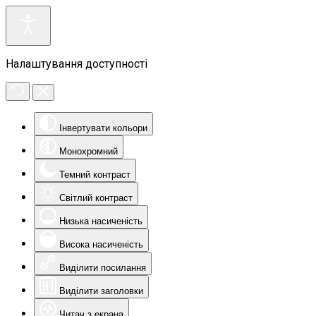
Налаштування доступності
Інвертувати кольори
Монохромний
Темний контраст
Світлий контраст
Низька насиченість
Висока насиченість
Виділити посилання
Виділити заголовки
Читач з екрана