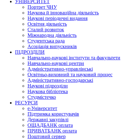
УНІВЕРСИТЕТ
Портрет ЧНУ
Наукова й інноваційна діяльність
Наукові періодичні видання
Освітня діяльність
Сталий розвиток
Міжнародна діяльність
Студентська рада
Асоціація випускників
ПІДРОЗДІЛИ
Навчально-наукові інститути та факультети
Навчально-наукові центри
Адміністративно-управлінські
Освітньо-виховний та науковий процес
Адміністративно-господарські
Наукові підрозділи
Наукова бібліотека
Студмістечко
РЕСУРСИ
е-Університет
Підтримка користувачів
Державні закупівлі
ОЩАДБАНК оплата
ПРИВАТБАНК оплата
Поштовий сервер