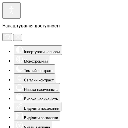
Налаштування доступності
Інвертувати кольори
Монохромний
Темний контраст
Світлий контраст
Низька насиченість
Висока насиченість
Виділити посилання
Виділити заголовки
Читач з екрана