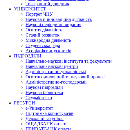
Телефонний довідник
УНІВЕРСИТЕТ
Портрет ЧНУ
Наукова й інноваційна діяльність
Наукові періодичні видання
Освітня діяльність
Сталий розвиток
Міжнародна діяльність
Студентська рада
Асоціація випускників
ПІДРОЗДІЛИ
Навчально-наукові інститути та факультети
Навчально-наукові центри
Адміністративно-управлінські
Освітньо-виховний та науковий процес
Адміністративно-господарські
Наукові підрозділи
Наукова бібліотека
Студмістечко
РЕСУРСИ
е-Університет
Підтримка користувачів
Державні закупівлі
ОЩАДБАНК оплата
ПРИВАТБАНК оплата