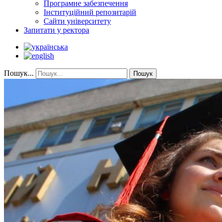
Програмне забезпечення
Інституційний репозитарій
Сайти університету
Запитати у ректора
Пошук...
Пошук