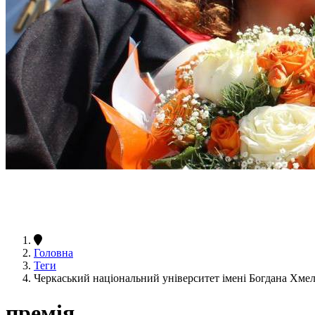
Головна
Теги
Черкаський національний університет імені Богдана Хме
премія