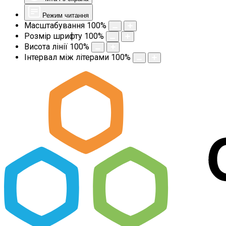
Режим читання
Масштабування
100
%
Розмір шрифту
100
%
Висота лінії
100
%
Інтервал між літерами
100
%