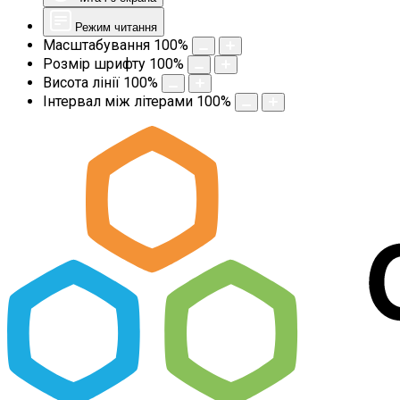
Режим читання
Масштабування
100
%
Розмір шрифту
100
%
Висота лінії
100
%
Інтервал між літерами
100
%