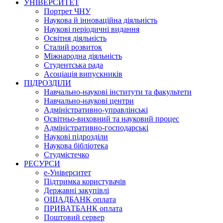
УНІВЕРСИТЕТ
Портрет ЧНУ
Наукова й інноваційна діяльність
Наукові періодичні видання
Освітня діяльність
Сталий розвиток
Міжнародна діяльність
Студентська рада
Асоціація випускників
ПІДРОЗДІЛИ
Навчально-наукові інститути та факультети
Навчально-наукові центри
Адміністративно-управлінські
Освітньо-виховний та науковий процес
Адміністративно-господарські
Наукові підрозділи
Наукова бібліотека
Студмістечко
РЕСУРСИ
е-Університет
Підтримка користувачів
Державні закупівлі
ОЩАДБАНК оплата
ПРИВАТБАНК оплата
Поштовий сервер