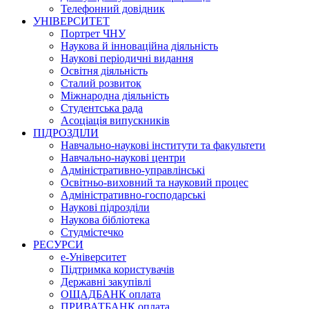
Телефонний довідник
УНІВЕРСИТЕТ
Портрет ЧНУ
Наукова й інноваційна діяльність
Наукові періодичні видання
Освітня діяльність
Сталий розвиток
Міжнародна діяльність
Студентська рада
Асоціація випускників
ПІДРОЗДІЛИ
Навчально-наукові інститути та факультети
Навчально-наукові центри
Адміністративно-управлінські
Освітньо-виховний та науковий процес
Адміністративно-господарські
Наукові підрозділи
Наукова бібліотека
Студмістечко
РЕСУРСИ
е-Університет
Підтримка користувачів
Державні закупівлі
ОЩАДБАНК оплата
ПРИВАТБАНК оплата