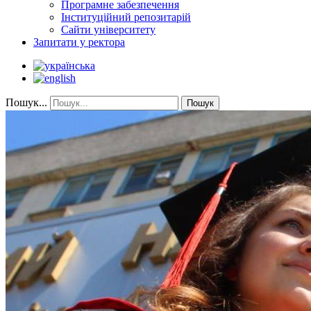
Програмне забезпечення
Інституційний репозитарій
Сайти університету
Запитати у ректора
Пошук...
Пошук