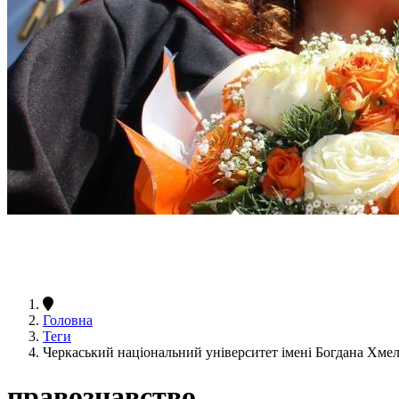
Головна
Теги
Черкаський національний університет імені Богдана Хме
правознавство