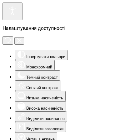
Налаштування доступності
Інвертувати кольори
Монохромний
Темний контраст
Світлий контраст
Низька насиченість
Висока насиченість
Виділити посилання
Виділити заголовки
Читач з екрана