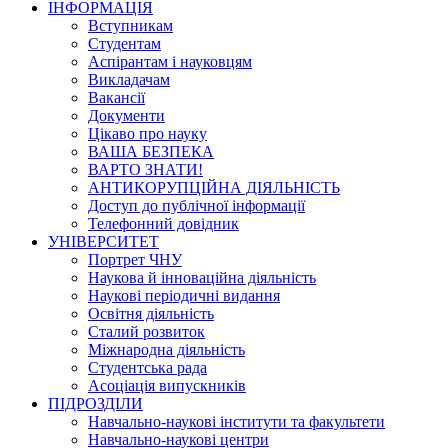
ІНФОРМАЦІЯ
Вступникам
Студентам
Аспірантам і науковцям
Викладачам
Вакансії
Документи
Цікаво про науку
ВАША БЕЗПЕКА
ВАРТО ЗНАТИ!
АНТИКОРУПЦІЙНА ДІЯЛЬНІСТЬ
Доступ до публічної інформації
Телефонний довідник
УНІВЕРСИТЕТ
Портрет ЧНУ
Наукова й інноваційна діяльність
Наукові періодичні видання
Освітня діяльність
Сталий розвиток
Міжнародна діяльність
Студентська рада
Асоціація випускників
ПІДРОЗДІЛИ
Навчально-наукові інститути та факультети
Навчально-наукові центри