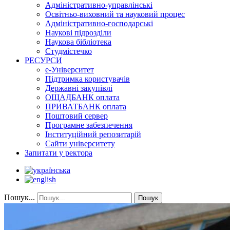
Адміністративно-управлінські
Освітньо-виховний та науковий процес
Адміністративно-господарські
Наукові підрозділи
Наукова бібліотека
Студмістечко
РЕСУРСИ
е-Університет
Підтримка користувачів
Державні закупівлі
ОЩАДБАНК оплата
ПРИВАТБАНК оплата
Поштовий сервер
Програмне забезпечення
Інституційний репозитарій
Сайти університету
Запитати у ректора
Пошук...
Пошук