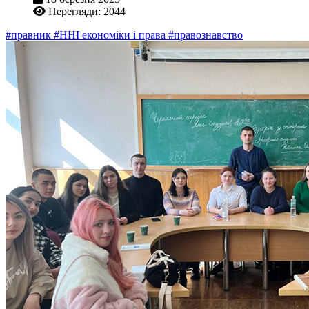
Перегляди: 2044
#правник
#ННІ економіки і права
#правознавство