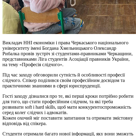
Викладач ННІ економіки і права Черкаського національного
університету імені Богдана Хмельницького Олександр
Рибалка провів зустріч зі студентами-правниками Черкащини,
представниками Ліга студентів Асоціації правників України,
на тему «Професія слідчого».
Під час заходу обговорили сутність й особливості професії
слідчого. Спікер поділився своїм професійним досвідом та
практичними знаннями в сфері юриспруденції.
Гості заходу дізналися про те, які перші кроки потрібно робити
для того, що стати професійним слідчим, та які треба
розвивати soft i hard skills, щоб мати конкурентоспроможність
серед колег слідчих і адвокатів.
Кожен охочий міг поставити запитання та отримати змістовну
відповідь від спікера.
Студенти отримали багато нової інформації, яку вони зможуть