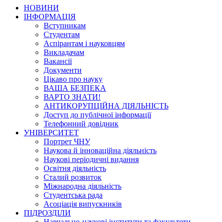
НОВИНИ
ІНФОРМАЦІЯ
Вступникам
Студентам
Аспірантам і науковцям
Викладачам
Вакансії
Документи
Цікаво про науку
ВАША БЕЗПЕКА
ВАРТО ЗНАТИ!
АНТИКОРУПЦІЙНА ДІЯЛЬНІСТЬ
Доступ до публічної інформації
Телефонний довідник
УНІВЕРСИТЕТ
Портрет ЧНУ
Наукова й інноваційна діяльність
Наукові періодичні видання
Освітня діяльність
Сталий розвиток
Міжнародна діяльність
Студентська рада
Асоціація випускників
ПІДРОЗДІЛИ
Навчально-наукові інститути та факультети