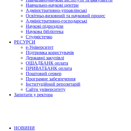
Навчально-наукові центри
Адміністративно-управлінські
Освітньо-виховний та науковий процес
Адміністративно-господарські
Наукові підрозділи
Наукова бібліотека
Студмістечко
РЕСУРСИ
е-Університет
Підтримка користувачів
Державні закупівлі
ОЩАДБАНК оплата
ПРИВАТБАНК оплата
Поштовий сервер
Програмне забезпечення
Інституційний репозитарій
Сайти університету
Запитати у ректора
НОВИНИ