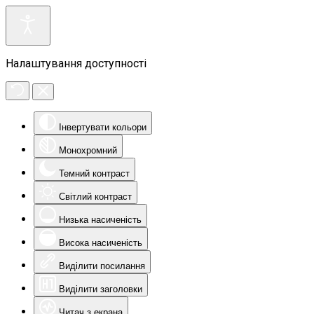
Налаштування доступності
Інвертувати кольори
Монохромний
Темний контраст
Світлий контраст
Низька насиченість
Висока насиченість
Виділити посилання
Виділити заголовки
Читач з екрана