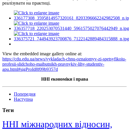
реалізувати на практиці.
View the embedded image gallery online at:
https://cdu.edu.ua/news/vykladach-chnu-oznaiomyv-zi-spetsyfikoiu-
profesii-slidchoho-maibutnikh-pravnykiv-lihy-studentiv-
apu.html#sigProId8f09b9357d
ННІ економіки і права
Попередня
Наступна
Теги
ННІ міжнародних відносин,