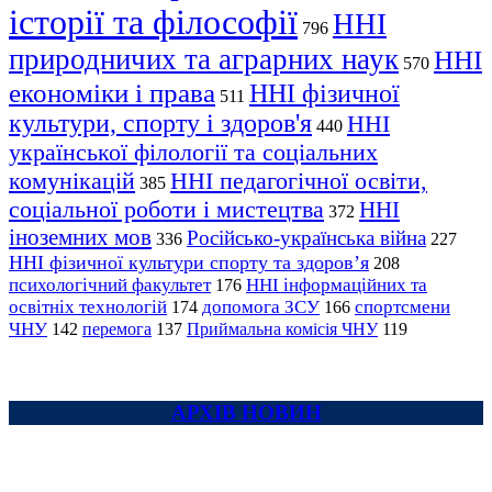
історії та філософії
ННІ
796
природничих та аграрних наук
ННІ
570
економіки і права
ННІ фізичної
511
культури, спорту і здоров'я
ННІ
440
української філології та соціальних
комунікацій
ННІ педагогічної освіти,
385
соціальної роботи і мистецтва
ННІ
372
іноземних мов
Російсько-українська війна
336
227
ННІ фізичної культури спорту та здоров’я
208
психологічний факультет
ННІ інформаційних та
176
освітніх технологій
допомога ЗСУ
спортсмени
174
166
ЧНУ
перемога
142
137
Приймальна комісія ЧНУ
119
АРХІВ НОВИН