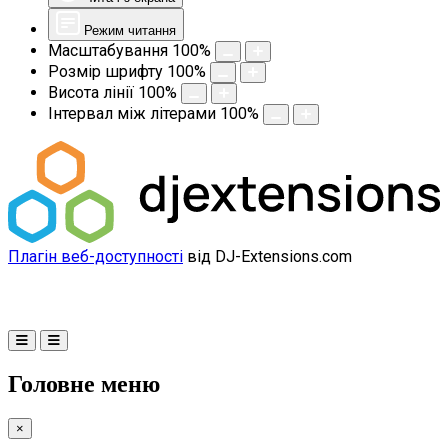
Режим читання
Масштабування
100
%
Розмір шрифту
100
%
Висота лінії
100
%
Інтервал між літерами
100
%
Плагін веб-доступності
від DJ-Extensions.com
Головне меню
×