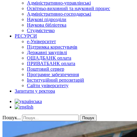
Адміністративно-управлінські
Освітньо-виховний та науковий процес
Адміністративно-господарські
Наукові підрозділи
Наукова бібліотека
Студмістечко
РЕСУРСИ
е-Університет
Підтримка користувачів
Державні закупівлі
ОЩАДБАНК оплата
ПРИВАТБАНК оплата
Поштовий сервер
Програмне забезпечення
Інституційний репозитарій
Сайти університету
Запитати у ректора
Пошук...
Пошук