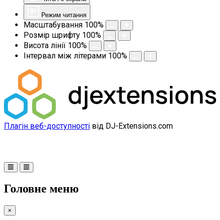
Режим читання
Масштабування
100
%
Розмір шрифту
100
%
Висота лінії
100
%
Інтервал між літерами
100
%
Плагін веб-доступності
від DJ-Extensions.com
Головне меню
×