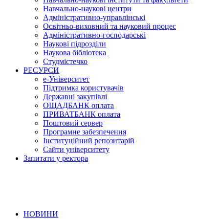
Навчально-наукові центри
Адміністративно-управлінські
Освітньо-виховний та науковий процес
Адміністративно-господарські
Наукові підрозділи
Наукова бібліотека
Студмістечко
РЕСУРСИ
е-Університет
Підтримка користувачів
Державні закупівлі
ОЩАДБАНК оплата
ПРИВАТБАНК оплата
Поштовий сервер
Програмне забезпечення
Інституційний репозитарій
Сайти університету
Запитати у ректора
НОВИНИ