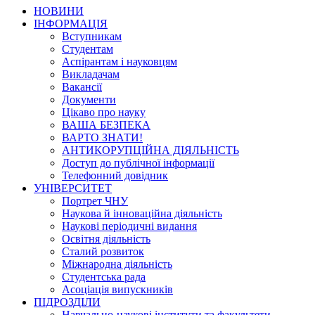
НОВИНИ
ІНФОРМАЦІЯ
Вступникам
Студентам
Аспірантам і науковцям
Викладачам
Вакансії
Документи
Цікаво про науку
ВАША БЕЗПЕКА
ВАРТО ЗНАТИ!
АНТИКОРУПЦІЙНА ДІЯЛЬНІСТЬ
Доступ до публічної інформації
Телефонний довідник
УНІВЕРСИТЕТ
Портрет ЧНУ
Наукова й інноваційна діяльність
Наукові періодичні видання
Освітня діяльність
Сталий розвиток
Міжнародна діяльність
Студентська рада
Асоціація випускників
ПІДРОЗДІЛИ
Навчально-наукові інститути та факультети