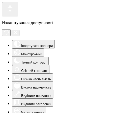
Налаштування доступності
Інвертувати кольори
Монохромний
Темний контраст
Світлий контраст
Низька насиченість
Висока насиченість
Виділити посилання
Виділити заголовки
Читач з екрана