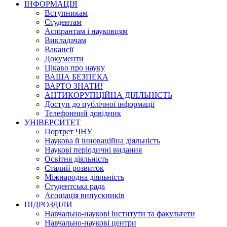
ІНФОРМАЦІЯ
Вступникам
Студентам
Аспірантам і науковцям
Викладачам
Вакансії
Документи
Цікаво про науку
ВАША БЕЗПЕКА
ВАРТО ЗНАТИ!
АНТИКОРУПЦІЙНА ДІЯЛЬНІСТЬ
Доступ до публічної інформації
Телефонний довідник
УНІВЕРСИТЕТ
Портрет ЧНУ
Наукова й інноваційна діяльність
Наукові періодичні видання
Освітня діяльність
Сталий розвиток
Міжнародна діяльність
Студентська рада
Асоціація випускників
ПІДРОЗДІЛИ
Навчально-наукові інститути та факультети
Навчально-наукові центри