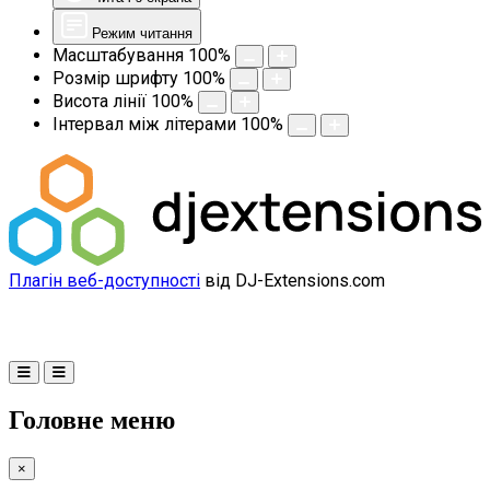
Режим читання
Масштабування
100
%
Розмір шрифту
100
%
Висота лінії
100
%
Інтервал між літерами
100
%
Плагін веб-доступності
від DJ-Extensions.com
Головне меню
×