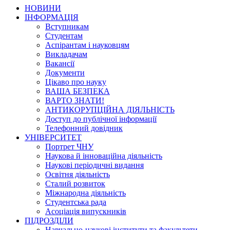
НОВИНИ
ІНФОРМАЦІЯ
Вступникам
Студентам
Аспірантам і науковцям
Викладачам
Вакансії
Документи
Цікаво про науку
ВАША БЕЗПЕКА
ВАРТО ЗНАТИ!
АНТИКОРУПЦІЙНА ДІЯЛЬНІСТЬ
Доступ до публічної інформації
Телефонний довідник
УНІВЕРСИТЕТ
Портрет ЧНУ
Наукова й інноваційна діяльність
Наукові періодичні видання
Освітня діяльність
Сталий розвиток
Міжнародна діяльність
Студентська рада
Асоціація випускників
ПІДРОЗДІЛИ
Навчально-наукові інститути та факультети