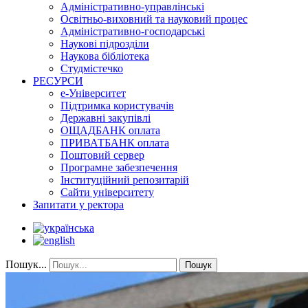
Адміністративно-управлінські
Освітньо-виховний та науковий процес
Адміністративно-господарські
Наукові підрозділи
Наукова бібліотека
Студмістечко
РЕСУРСИ
е-Університет
Підтримка користувачів
Державні закупівлі
ОЩАДБАНК оплата
ПРИВАТБАНК оплата
Поштовий сервер
Програмне забезпечення
Інституційний репозитарій
Сайти університету
Запитати у ректора
Пошук...
Пошук