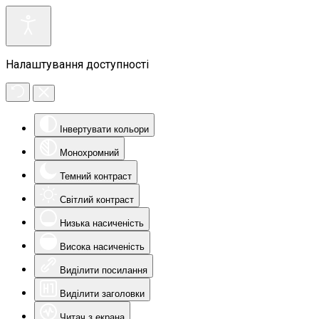
Налаштування доступності
Інвертувати кольори
Монохромний
Темний контраст
Світлий контраст
Низька насиченість
Висока насиченість
Виділити посилання
Виділити заголовки
Читач з екрана