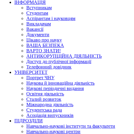
ІНФОРМАЦІЯ
Вступникам
Студентам
Аспірантам і науковцям
Викладачам
Вакансії
Документи
Цікаво про науку
ВАША БЕЗПЕКА
ВАРТО ЗНАТИ!
АНТИКОРУПЦІЙНА ДІЯЛЬНІСТЬ
Доступ до публічної інформації
Телефонний довідник
УНІВЕРСИТЕТ
Портрет ЧНУ
Наукова й інноваційна діяльність
Наукові періодичні видання
Освітня діяльність
Сталий розвиток
Міжнародна діяльність
Студентська рада
Асоціація випускників
ПІДРОЗДІЛИ
Навчально-наукові інститути та факультети
Навчально-наукові центри