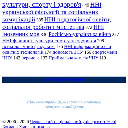
культури, спорту і здоров'я
ННІ
440
української філології та соціальних
комунікацій
ННІ педагогічної освіти,
385
соціальної роботи і мистецтва
ННІ
372
іноземних мов
Російсько-українська війна
336
227
ННІ фізичної культури спорту та здоров’я
208
психологічний факультет
ННІ інформаційних та
176
освітніх технологій
допомога ЗСУ
спортсмени
174
166
ЧНУ
перемога
142
137
Приймальна комісія ЧНУ
119
АРХІВ НОВИН
© 2006 - 2026
Черкаський національний університет імені
Богдана Хмельницького