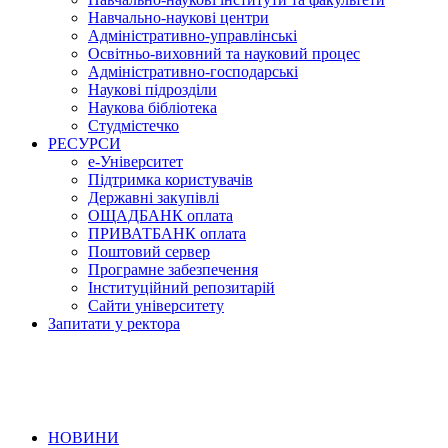
Навчально-наукові центри
Адміністративно-управлінські
Освітньо-виховний та науковий процес
Адміністративно-господарські
Наукові підрозділи
Наукова бібліотека
Студмістечко
РЕСУРСИ
е-Університет
Підтримка користувачів
Державні закупівлі
ОЩАДБАНК оплата
ПРИВАТБАНК оплата
Поштовий сервер
Програмне забезпечення
Інституційний репозитарій
Сайти університету
Запитати у ректора
НОВИНИ