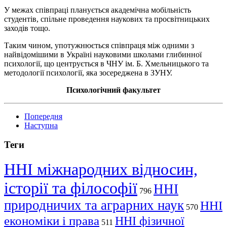
У межах співпраці планується академічна мобільність
студентів, спільне проведення наукових та просвітницьких
заходів тощо.
Таким чином, употужнюється співпраця між одними з
найвідомішими в Україні науковими школами глибинної
психології, що центрується в ЧНУ ім. Б. Хмельницького та
методології психології, яка зосереджена в
ЗУНУ
.
Психологічний факультет
Попередня
Наступна
Теги
ННІ міжнародних відносин,
історії та філософії
ННІ
796
природничих та аграрних наук
ННІ
570
економіки і права
ННІ фізичної
511