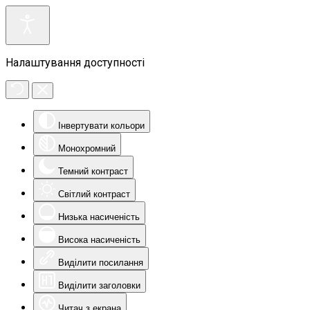
Налаштування доступності
Інвертувати кольори
Монохромний
Темний контраст
Світлий контраст
Низька насиченість
Висока насиченість
Виділити посилання
Виділити заголовки
Читач з екрана