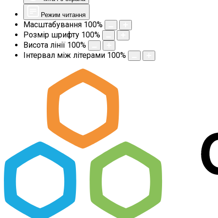
Режим читання
Масштабування
100
%
Розмір шрифту
100
%
Висота лінії
100
%
Інтервал між літерами
100
%