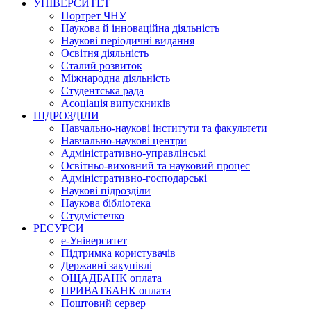
УНІВЕРСИТЕТ
Портрет ЧНУ
Наукова й інноваційна діяльність
Наукові періодичні видання
Освітня діяльність
Сталий розвиток
Міжнародна діяльність
Студентська рада
Асоціація випускників
ПІДРОЗДІЛИ
Навчально-наукові інститути та факультети
Навчально-наукові центри
Адміністративно-управлінські
Освітньо-виховний та науковий процес
Адміністративно-господарські
Наукові підрозділи
Наукова бібліотека
Студмістечко
РЕСУРСИ
е-Університет
Підтримка користувачів
Державні закупівлі
ОЩАДБАНК оплата
ПРИВАТБАНК оплата
Поштовий сервер