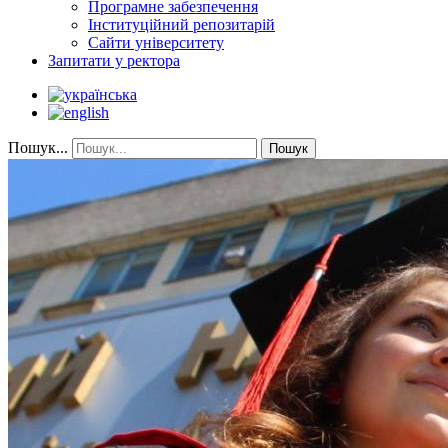
Програмне забезпечення
Інституційний репозитарій
Сайти університету
Запитати у ректора
Пошук...
Пошук