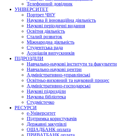
Телефонний довідник
УНІВЕРСИТЕТ
Портрет ЧНУ
Наукова й інноваційна діяльність
Наукові періодичні видання
Освітня діяльність
Сталий розвиток
Міжнародна діяльність
Студентська рада
Асоціація випускників
ПІДРОЗДІЛИ
Навчально-наукові інститути та факультети
Навчально-наукові центри
Адміністративно-управлінські
Освітньо-виховний та науковий процес
Адміністративно-господарські
Наукові підрозділи
Наукова бібліотека
Студмістечко
РЕСУРСИ
е-Університет
Підтримка користувачів
Державні закупівлі
ОЩАДБАНК оплата
ПРИВАТБАНК оплата