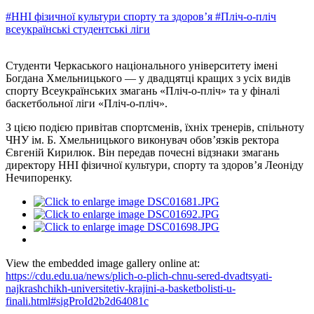
#ННІ фізичної культури спорту та здоров’я
#Пліч-о-пліч
всеукраїнські студентські ліги
Студенти Черкаського національного університету імені
Богдана Хмельницького — у двадцятці кращих з усіх видів
спорту Всеукраїнських змагань «Пліч-о-пліч» та у фіналі
баскетбольної ліги «Пліч-о-пліч».
З цією подією привітав спортсменів, їхніх тренерів, спільноту
ЧНУ ім. Б. Хмельницького виконувач обов’язків ректора
Євгеній Кирилюк. Він передав почесні відзнаки змагань
директору ННІ фізичної культури, спорту та здоров’я Леоніду
Нечипоренку.
View the embedded image gallery online at:
https://cdu.edu.ua/news/plich-o-plich-chnu-sered-dvadtsyati-
najkrashchikh-universitetiv-krajini-a-basketbolisti-u-
finali.html#sigProId2b2d64081c