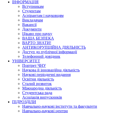
ІНФОРМАЦІЯ
Вступникам
Студентам
Аспірантам і науковцям
Викладачам
Вакансії
Документи
Цікаво про науку
ВАША БЕЗПЕКА
ВАРТО ЗНАТИ!
АНТИКОРУПЦІЙНА ДІЯЛЬНІСТЬ
Доступ до публічної інформації
Телефонний довідник
УНІВЕРСИТЕТ
Портрет ЧНУ
Наукова й інноваційна діяльність
Наукові періодичні видання
Освітня діяльність
Сталий розвиток
Міжнародна діяльність
Студентська рада
Асоціація випускників
ПІДРОЗДІЛИ
Навчально-наукові інститути та факультети
Навчально-наукові центри