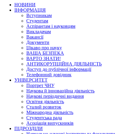
НОВИНИ
ІНФОРМАЦІЯ
Вступникам
Студентам
Аспірантам і науковцям
Викладачам
Вакансії
Документи
Цікаво про науку
ВАША БЕЗПЕКА
ВАРТО ЗНАТИ!
АНТИКОРУПЦІЙНА ДІЯЛЬНІСТЬ
Доступ до публічної інформації
Телефонний довідник
УНІВЕРСИТЕТ
Портрет ЧНУ
Наукова й інноваційна діяльність
Наукові періодичні видання
Освітня діяльність
Сталий розвиток
Міжнародна діяльність
Студентська рада
Асоціація випускників
ПІДРОЗДІЛИ
Навчально-наукові інститути та факультети