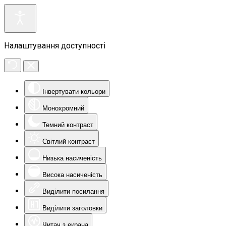
Налаштування доступності
Інвертувати кольори
Монохромний
Темний контраст
Світлий контраст
Низька насиченість
Висока насиченість
Виділити посилання
Виділити заголовки
Читач з екрана