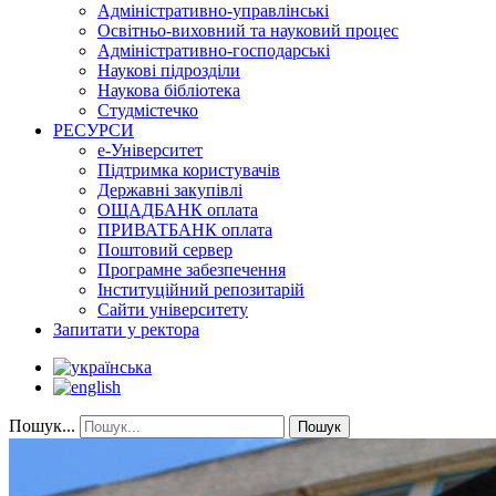
Адміністративно-управлінські
Освітньо-виховний та науковий процес
Адміністративно-господарські
Наукові підрозділи
Наукова бібліотека
Студмістечко
РЕСУРСИ
е-Університет
Підтримка користувачів
Державні закупівлі
ОЩАДБАНК оплата
ПРИВАТБАНК оплата
Поштовий сервер
Програмне забезпечення
Інституційний репозитарій
Сайти університету
Запитати у ректора
Пошук...
Пошук