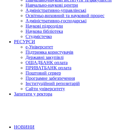
Навчально-наукові центри
Адміністративно-управлінські
Освітньо-виховний та науковий процес
Адміністративно-господарські
Наукові підрозділи
Наукова бібліотека
Студмістечко
РЕСУРСИ
е-Університет
Підтримка користувачів
Державні закупівлі
ОЩАДБАНК оплата
ПРИВАТБАНК оплата
Поштовий сервер
Програмне забезпечення
Інституційний репозитарій
Сайти університету
Запитати у ректора
НОВИНИ