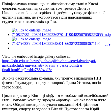
Поінформував також, що на міжобласному етапі в Києві
чоловіча команда під керівництвом тренера Дмитра
Нагорного виборола «срібло» і здобула путівку до фінальної
частини змагань, де зустрінуться вісім найсильніших
студентських колективів країни.
View the embedded image gallery online at:
https://cdu.edu.ua/news/plich-o-plich-chnu-sered-dvadtsyati-
najkrashchikh-universitetiv-krajini-a-basketbolisti-u-
finali.html#sigProIda76694ed3e
Жіноча баскетбольна команда, яку тренує викладачка ННІ
фізичної культури, спорту та здоров'я Ірина Усатова, посіла
третє місце.
Цими ж днями у Вінниці відбувся міжобласний волейбольний
етап. Чоловіча команда здобула «бронзу», жіноча посіла п'яте
місце. Обидві команди готували викладачі ННІ фізичної
культури, спорту та здоров'я Віталій Пустовалов та Юрій