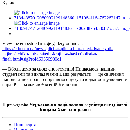
Кулик.
View the embedded image gallery online at:
https://cdu.edu.ua/news/plich-o-plich-chnu-sered-dvadtsyati-
najkrashchikh-universitetiv-krajini-a-basketbolisti-u-
finali.html#sigProId69356980e1
— Вболіваємо за своїх спортсменів! Пишаємося нашими
студентами та викладачами! Ваші результати — це свідчення
наполегливої праці, спортивного духу та відданості улюбленій
справі! — зазначив Євгеній Кирилюк.
Пресслужба Черкаського національного університету імені
Богдана Хмельницького
Попередня
Наступна