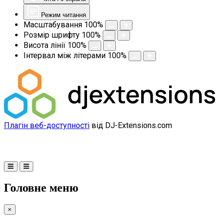
Режим читання
Масштабування
100
%
Розмір шрифту
100
%
Висота лінії
100
%
Інтервал між літерами
100
%
Плагін веб-доступності
від DJ-Extensions.com
Головне меню
×