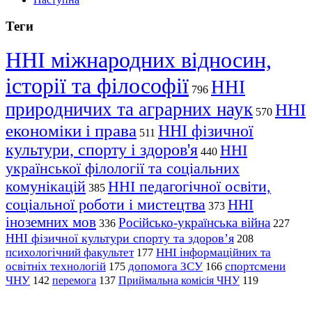
Теги
ННІ міжнародних відносин,
історії та філософії
ННІ
796
природничих та аграрних наук
ННІ
570
економіки і права
ННІ фізичної
511
культури, спорту і здоров'я
ННІ
440
української філології та соціальних
комунікацій
ННІ педагогічної освіти,
385
соціальної роботи і мистецтва
ННІ
373
іноземних мов
Російсько-українська війна
336
227
ННІ фізичної культури спорту та здоров’я
208
психологічний факультет
ННІ інформаційних та
177
освітніх технологій
допомога ЗСУ
спортсмени
175
166
ЧНУ
перемога
142
137
Приймальна комісія ЧНУ
119