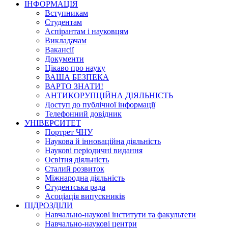
ІНФОРМАЦІЯ
Вступникам
Студентам
Аспірантам і науковцям
Викладачам
Вакансії
Документи
Цікаво про науку
ВАША БЕЗПЕКА
ВАРТО ЗНАТИ!
АНТИКОРУПЦІЙНА ДІЯЛЬНІСТЬ
Доступ до публічної інформації
Телефонний довідник
УНІВЕРСИТЕТ
Портрет ЧНУ
Наукова й інноваційна діяльність
Наукові періодичні видання
Освітня діяльність
Сталий розвиток
Міжнародна діяльність
Студентська рада
Асоціація випускників
ПІДРОЗДІЛИ
Навчально-наукові інститути та факультети
Навчально-наукові центри