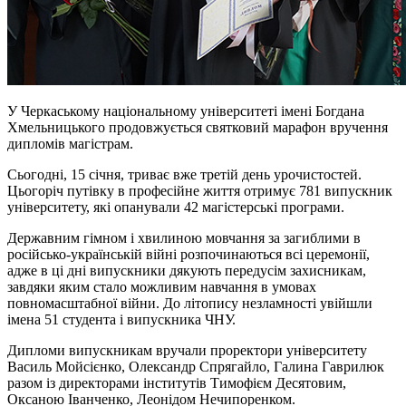
У Черкаському національному університеті імені Богдана
Хмельницького продовжується святковий марафон вручення
дипломів магістрам.
Сьогодні, 15 січня, триває вже третій день урочистостей.
Цьогоріч путівку в професійне життя отримує 781 випускник
університету, які опанували 42 магістерські програми.
Державним гімном і хвилиною мовчання за загиблими в
російсько-українській війні розпочинаються всі церемонії,
адже в ці дні випускники дякують передусім захисникам,
завдяки яким стало можливим навчання в умовах
повномасштабної війни. До літопису незламності увійшли
імена 51 студента і випускника ЧНУ.
Дипломи випускникам вручали проректори університету
Василь Мойсієнко, Олександр Спрягайло, Галина Гаврилюк
разом із директорами інститутів Тимофієм Десятовим,
Оксаною Іванченко, Леонідом Нечипоренком.