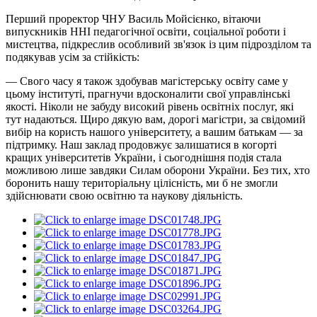
Перший проректор ЧНУ Василь Мойсієнко, вітаючи
випускників ННІ педагогічної освіти, соціальної роботи і
мистецтва, підкреслив особливий зв'язок із цим підрозділом та
подякував усім за стійкість:
— Свого часу я також здобував магістерську освіту саме у
цьому інституті, прагнучи вдосконалити свої управлінські
якості. Ніколи не забуду високий рівень освітніх послуг, які
тут надаються. Щиро дякую вам, дорогі магістри, за свідомий
вибір на користь нашого університету, а вашим батькам — за
підтримку. Наш заклад продовжує залишатися в когорті
кращих університетів України, і сьогоднішня подія стала
можливою лише завдяки Силам оборони України. Без тих, хто
боронить нашу територіальну цілісність, ми б не змогли
здійснювати свою освітню та наукову діяльність.