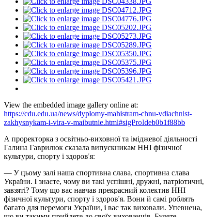
View the embedded image gallery online at:
https://cdu.edu.ua/news/dyplomy-mahistram-chnu-vdiachnist-
zakhysnykam-i-vira-v-maibutnie.html#sigProIdeb0b1f88bb
А проректорка з освітньо-виховної та іміджевої діяльності
Галина Гаврилюк сказала випускникам ННІ фізичної
культури, спорту і здоров'я:
— У цьому залі наша спортивна слава, спортивна слава
України. І знаєте, чому ви такі успішні, дружні, патріотичні,
завзяті? Тому що вас навчав прекрасний колектив ННІ
фізичної культури, спорту і здоров'я. Вони й самі роблять
багато для перемоги України, і вас так виховали. Упевнена,
що ви такими прийдете до своїх вихованців. Будете