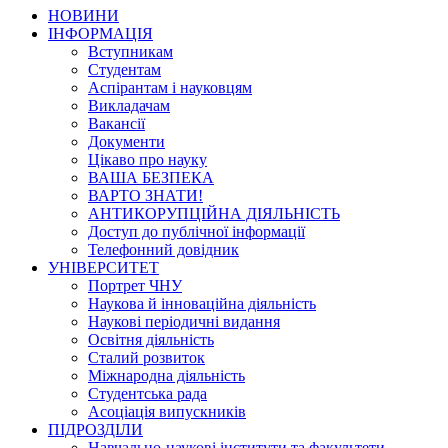
НОВИНИ
ІНФОРМАЦІЯ
Вступникам
Студентам
Аспірантам і науковцям
Викладачам
Вакансії
Документи
Цікаво про науку
ВАША БЕЗПЕКА
ВАРТО ЗНАТИ!
АНТИКОРУПЦІЙНА ДІЯЛЬНІСТЬ
Доступ до публічної інформації
Телефонний довідник
УНІВЕРСИТЕТ
Портрет ЧНУ
Наукова й інноваційна діяльність
Наукові періодичні видання
Освітня діяльність
Сталий розвиток
Міжнародна діяльність
Студентська рада
Асоціація випускників
ПІДРОЗДІЛИ
Навчально-наукові інститути та факультети