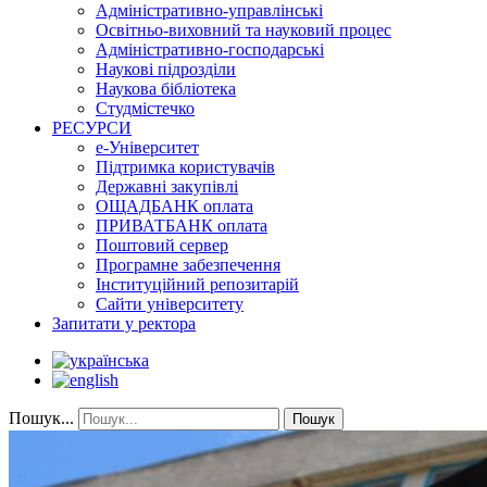
Адміністративно-управлінські
Освітньо-виховний та науковий процес
Адміністративно-господарські
Наукові підрозділи
Наукова бібліотека
Студмістечко
РЕСУРСИ
е-Університет
Підтримка користувачів
Державні закупівлі
ОЩАДБАНК оплата
ПРИВАТБАНК оплата
Поштовий сервер
Програмне забезпечення
Інституційний репозитарій
Сайти університету
Запитати у ректора
Пошук...
Пошук