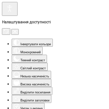
Налаштування доступності
Інвертувати кольори
Монохромний
Темний контраст
Світлий контраст
Низька насиченість
Висока насиченість
Виділити посилання
Виділити заголовки
Читач з екрана