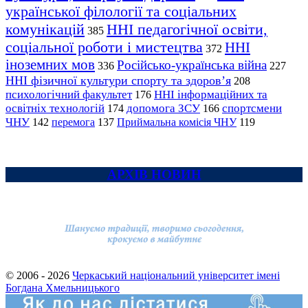
української філології та соціальних
комунікацій
ННІ педагогічної освіти,
385
соціальної роботи і мистецтва
ННІ
372
іноземних мов
Російсько-українська війна
336
227
ННІ фізичної культури спорту та здоров’я
208
психологічний факультет
ННІ інформаційних та
176
освітніх технологій
допомога ЗСУ
спортсмени
174
166
ЧНУ
перемога
142
137
Приймальна комісія ЧНУ
119
АРХІВ НОВИН
© 2006 - 2026
Черкаський національний університет імені
Богдана Хмельницького