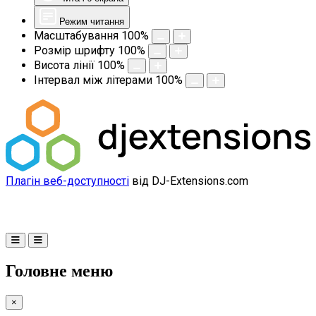
Режим читання
Масштабування
100
%
Розмір шрифту
100
%
Висота лінії
100
%
Інтервал між літерами
100
%
Плагін веб-доступності
від DJ-Extensions.com
Головне меню
×