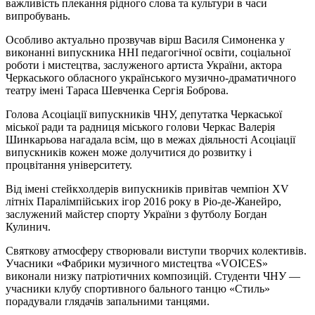
важливість плекання рідного слова та культури в часи
випробувань.
Особливо актуально прозвучав вірш Василя Симоненка у
виконанні випускника ННІ педагогічної освіти, соціальної
роботи і мистецтва, заслуженого артиста України, актора
Черкаського обласного українського музично-драматичного
театру імені Тараса Шевченка Сергія Боброва.
Голова Асоціації випускників ЧНУ, депутатка Черкаської
міської ради та радниця міського голови Черкас Валерія
Шинкарьова нагадала всім, що в межах діяльності Асоціації
випускників кожен може долучитися до розвитку і
процвітання університету.
Від імені стейкхолдерів випускників привітав чемпіон XV
літніх Паралімпійських ігор 2016 року в Ріо-де-Жанейро,
заслужений майстер спорту України з футболу Богдан
Кулинич.
Святкову атмосферу створювали виступи творчих колективів.
Учасники «Фабрики музичного мистецтва «VOICES»
виконали низку патріотичних композицій. Студенти ЧНУ —
учасники клубу спортивного бального танцю «Стиль»
порадували глядачів запальними танцями.