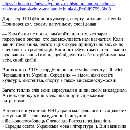
https://cdu.edu.ua/news/dyplomy-mahistram-chnu-vdiachnist-
zakhysnykam-i-vira-v-maibutnie.html#sigProIdf9799e3bd8
Директор ННІ фізичної культури, спорту та здоров'я Леонід
Нечипоренко у своєму напутньому слові додав:
— Ким би ви не стали, пам'ятайте про тих, хто зараз
перебуває в окопах, хто дає можливість нам навчатися. Коли
закінчиться війна, багато з цих людей прийдуть до вас, як до
спеціалістів з реабілітації. Вони потребуватимуть тепла ваших
рук, ваших знань і вмінь, щоб відчувати себе потрібними нам
усім, своїй країні.
Випускники ЧНУ є гордістю не лише університету, а й всієї
Черкащини та України. Серед них — відомі діячі освіти,
культури, мистецтва, спорту, а також військовослужбовці.
Багато теплих слів вони адресували в ці дні своїм викладачам.
А своїх однокурсників закликали бути справжніми
патріотами.
Від імені випускників ННІ української філології та соціальних
комунікацій зі словом вдячності виступив
військовослужбовець Олександр Рогоза (спеціальність
«Середня освіта. Українська мова і література»). Він відзначив