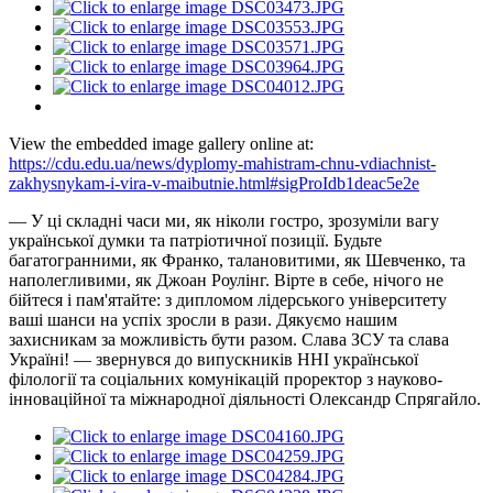
View the embedded image gallery online at:
https://cdu.edu.ua/news/dyplomy-mahistram-chnu-vdiachnist-
zakhysnykam-i-vira-v-maibutnie.html#sigProIdb1deac5e2e
— У ці складні часи ми, як ніколи гостро, зрозуміли вагу
української думки та патріотичної позиції. Будьте
багатогранними, як Франко, талановитими, як Шевченко, та
наполегливими, як Джоан Роулінг. Вірте в себе, нічого не
бійтеся і пам'ятайте: з дипломом лідерського університету
ваші шанси на успіх зросли в рази. Дякуємо нашим
захисникам за можливість бути разом. Слава ЗСУ та слава
Україні! — звернувся до випускників ННІ української
філології та соціальних комунікацій проректор з науково-
інноваційної та міжнародної діяльності Олександр Спрягайло.