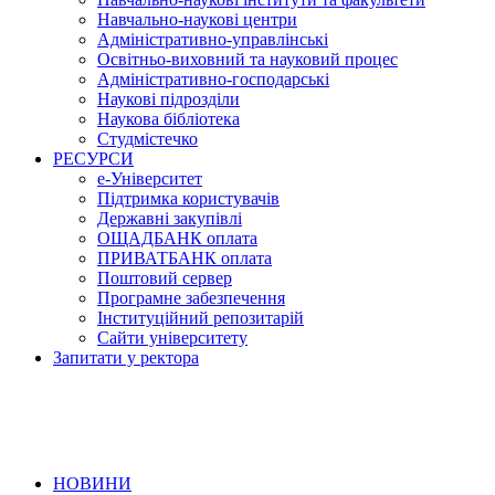
Навчально-наукові центри
Адміністративно-управлінські
Освітньо-виховний та науковий процес
Адміністративно-господарські
Наукові підрозділи
Наукова бібліотека
Студмістечко
РЕСУРСИ
е-Університет
Підтримка користувачів
Державні закупівлі
ОЩАДБАНК оплата
ПРИВАТБАНК оплата
Поштовий сервер
Програмне забезпечення
Інституційний репозитарій
Сайти університету
Запитати у ректора
НОВИНИ