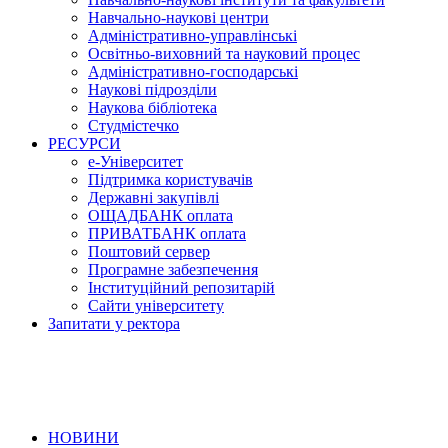
Навчально-наукові центри
Адміністративно-управлінські
Освітньо-виховний та науковий процес
Адміністративно-господарські
Наукові підрозділи
Наукова бібліотека
Студмістечко
РЕСУРСИ
е-Університет
Підтримка користувачів
Державні закупівлі
ОЩАДБАНК оплата
ПРИВАТБАНК оплата
Поштовий сервер
Програмне забезпечення
Інституційний репозитарій
Сайти університету
Запитати у ректора
НОВИНИ