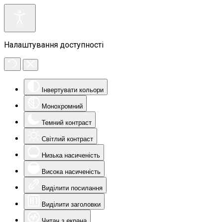
Налаштування доступності
Інвертувати кольори
Монохромний
Темний контраст
Світлий контраст
Низька насиченість
Висока насиченість
Виділити посилання
Виділити заголовки
Читач з екрана