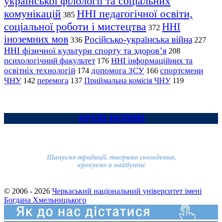
української філології та соціальних
комунікацій
ННІ педагогічної освіти,
385
соціальної роботи і мистецтва
ННІ
372
іноземних мов
Російсько-українська війна
336
227
ННІ фізичної культури спорту та здоров’я
208
психологічний факультет
ННІ інформаційних та
176
освітніх технологій
допомога ЗСУ
спортсмени
174
166
ЧНУ
перемога
142
137
Приймальна комісія ЧНУ
119
АРХІВ НОВИН
© 2006 - 2026
Черкаський національний університет імені
Богдана Хмельницького