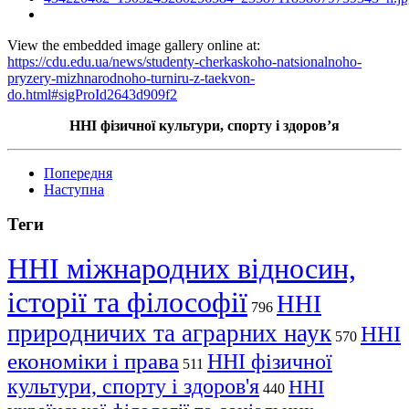
View the embedded image gallery online at:
https://cdu.edu.ua/news/studenty-cherkaskoho-natsionalnoho-
pryzery-mizhnarodnoho-turniru-z-taekvon-
do.html#sigProId2643d909f2
ННІ фізичної культури, спорту і здоровʼя
Попередня
Наступна
Теги
ННІ міжнародних відносин,
історії та філософії
ННІ
796
природничих та аграрних наук
ННІ
570
економіки і права
ННІ фізичної
511
культури, спорту і здоров'я
ННІ
440