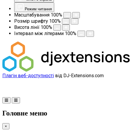
Режим читання
Масштабування
100
%
Розмір шрифту
100
%
Висота лінії
100
%
Інтервал між літерами
100
%
Плагін веб-доступності
від DJ-Extensions.com
Головне меню
×