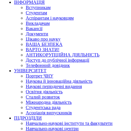
ІНФОРМАЦІЯ
Вступникам
Студентам
Аспірантам і науковцям
Викладачам
Вакансії
Документи
Цікаво про науку
ВАША БЕЗПЕКА
ВАРТО ЗНАТИ!
АНТИКОРУПЦІЙНА ДІЯЛЬНІСТЬ
Доступ до публічної інформації
Телефонний довідник
УНІВЕРСИТЕТ
Портрет ЧНУ
Наукова й інноваційна діяльність
Наукові періодичні видання
Освітня діяльність
Сталий розвиток
Міжнародна діяльність
Студентська рада
Асоціація випускників
ПІДРОЗДІЛИ
Навчально-наукові інститути та факультети
Навчально-наукові центри