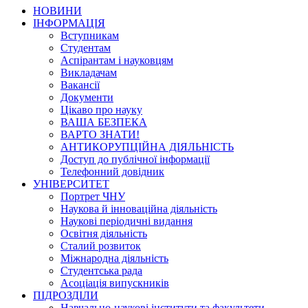
НОВИНИ
ІНФОРМАЦІЯ
Вступникам
Студентам
Аспірантам і науковцям
Викладачам
Вакансії
Документи
Цікаво про науку
ВАША БЕЗПЕКА
ВАРТО ЗНАТИ!
АНТИКОРУПЦІЙНА ДІЯЛЬНІСТЬ
Доступ до публічної інформації
Телефонний довідник
УНІВЕРСИТЕТ
Портрет ЧНУ
Наукова й інноваційна діяльність
Наукові періодичні видання
Освітня діяльність
Сталий розвиток
Міжнародна діяльність
Студентська рада
Асоціація випускників
ПІДРОЗДІЛИ
Навчально-наукові інститути та факультети