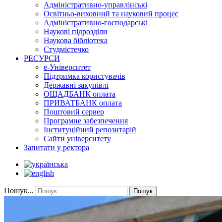
Адміністративно-управлінські
Освітньо-виховний та науковий процес
Адміністративно-господарські
Наукові підрозділи
Наукова бібліотека
Студмістечко
РЕСУРСИ
е-Університет
Підтримка користувачів
Державні закупівлі
ОЩАДБАНК оплата
ПРИВАТБАНК оплата
Поштовий сервер
Програмне забезпечення
Інституційний репозитарій
Сайти університету
Запитати у ректора
Пошук...
Пошук