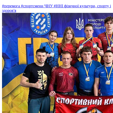
#перемога
#спортсмени ЧНУ
#ННІ фізичної культури, спорту і
здоров'я