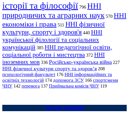
історії та філософії
ННІ
796
природничих та аграрних наук
ННІ
570
економіки і права
ННІ фізичної
511
культури, спорту і здоров'я
ННІ
440
української філології та соціальних
комунікацій
ННІ педагогічної освіти,
385
соціальної роботи і мистецтва
ННІ
372
іноземних мов
Російсько-українська війна
336
227
ННІ фізичної культури спорту та здоров’я
208
психологічний факультет
ННІ інформаційних та
176
освітніх технологій
допомога ЗСУ
спортсмени
174
166
ЧНУ
перемога
142
137
Приймальна комісія ЧНУ
119
АРХІВ НОВИН