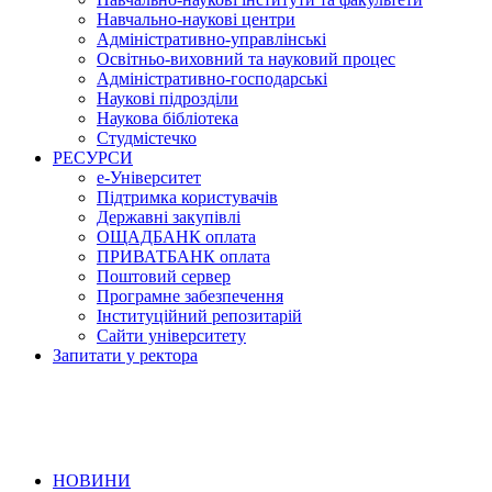
Навчально-наукові центри
Адміністративно-управлінські
Освітньо-виховний та науковий процес
Адміністративно-господарські
Наукові підрозділи
Наукова бібліотека
Студмістечко
РЕСУРСИ
е-Університет
Підтримка користувачів
Державні закупівлі
ОЩАДБАНК оплата
ПРИВАТБАНК оплата
Поштовий сервер
Програмне забезпечення
Інституційний репозитарій
Сайти університету
Запитати у ректора
НОВИНИ