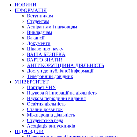
НОВИНИ
ІНФОРМАЦІЯ
Вступникам
Студентам
Аспірантам і науковцям
Викладачам
Вакансії
Документи
Цікаво про науку
ВАША БЕЗПЕКА
ВАРТО ЗНАТИ!
АНТИКОРУПЦІЙНА ДІЯЛЬНІСТЬ
Доступ до публічної інформації
Телефонний довідник
УНІВЕРСИТЕТ
Портрет ЧНУ
Наукова й інноваційна діяльність
Наукові періодичні видання
Освітня діяльність
Сталий розвиток
Міжнародна діяльність
Студентська рада
Асоціація випускників
ПІДРОЗДІЛИ
Навчально-наукові інститути та факультети