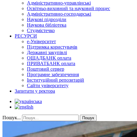
Адміністративно-управлінські
Освітньо-виховний та науковий процес
Адміністративно-господарські
Наукові підрозділи
Наукова бібліотека
Студмістечко
РЕСУРСИ
е-Університет
Підтримка користувачів
Державні закупівлі
ОЩАДБАНК оплата
ПРИВАТБАНК оплата
Поштовий сервер
Програмне забезпечення
Інституційний репозитарій
Сайти університету
Запитати у ректора
Пошук...
Пошук