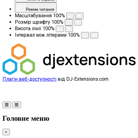
Режим читання
Масштабування
100
%
Розмір шрифту
100
%
Висота лінії
100
%
Інтервал між літерами
100
%
Плагін веб-доступності
від DJ-Extensions.com
Головне меню
×