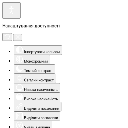
Налаштування доступності
Інвертувати кольори
Монохромний
Темний контраст
Світлий контраст
Низька насиченість
Висока насиченість
Виділити посилання
Виділити заголовки
Читач з екрана