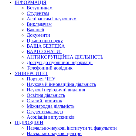
ІНФОРМАЦІЯ
Вступникам
Студентам
Аспірантам і науковцям
Викладачам
Вакансії
Документи
Цікаво про науку
ВАША БЕЗПЕКА
ВАРТО ЗНАТИ!
АНТИКОРУПЦІЙНА ДІЯЛЬНІСТЬ
Доступ до публічної інформації
Телефонний довідник
УНІВЕРСИТЕТ
Портрет ЧНУ
Наукова й інноваційна діяльність
Наукові періодичні видання
Освітня діяльність
Сталий розвиток
Міжнародна діяльність
Студентська рада
Асоціація випускників
ПІДРОЗДІЛИ
Навчально-наукові інститути та факультети
Навчально-наукові центри