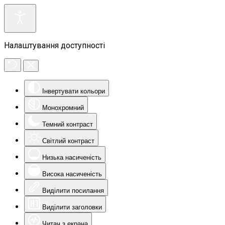
Налаштування доступності
Інвертувати кольори
Монохромний
Темний контраст
Світлий контраст
Низька насиченість
Висока насиченість
Виділити посилання
Виділити заголовки
Читач з екрана