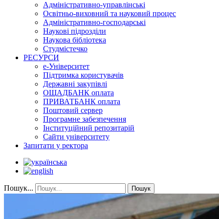
Адміністративно-управлінські
Освітньо-виховний та науковий процес
Адміністративно-господарські
Наукові підрозділи
Наукова бібліотека
Студмістечко
РЕСУРСИ
е-Університет
Підтримка користувачів
Державні закупівлі
ОЩАДБАНК оплата
ПРИВАТБАНК оплата
Поштовий сервер
Програмне забезпечення
Інституційний репозитарій
Сайти університету
Запитати у ректора
Пошук...
Пошук