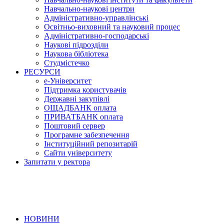
Навчально-наукові центри
Адміністративно-управлінські
Освітньо-виховний та науковий процес
Адміністративно-господарські
Наукові підрозділи
Наукова бібліотека
Студмістечко
РЕСУРСИ
е-Університет
Підтримка користувачів
Державні закупівлі
ОЩАДБАНК оплата
ПРИВАТБАНК оплата
Поштовий сервер
Програмне забезпечення
Інституційний репозитарій
Сайти університету
Запитати у ректора
НОВИНИ