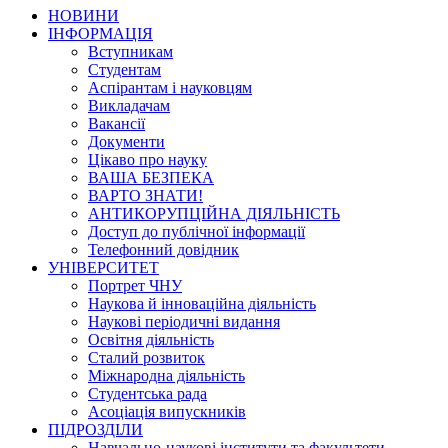
НОВИНИ
ІНФОРМАЦІЯ
Вступникам
Студентам
Аспірантам і науковцям
Викладачам
Вакансії
Документи
Цікаво про науку
ВАША БЕЗПЕКА
ВАРТО ЗНАТИ!
АНТИКОРУПЦІЙНА ДІЯЛЬНІСТЬ
Доступ до публічної інформації
Телефонний довідник
УНІВЕРСИТЕТ
Портрет ЧНУ
Наукова й інноваційна діяльність
Наукові періодичні видання
Освітня діяльність
Сталий розвиток
Міжнародна діяльність
Студентська рада
Асоціація випускників
ПІДРОЗДІЛИ
Навчально-наукові інститути та факультети