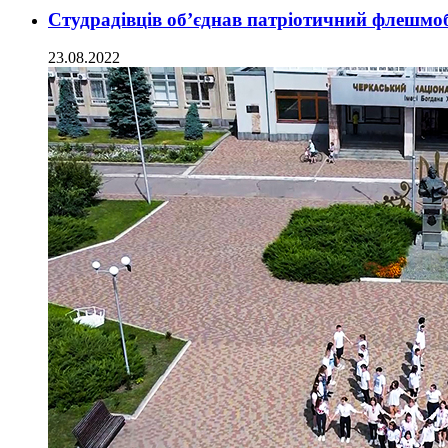
Студрадівців об’єднав патріотичний флешмо
23.08.2022