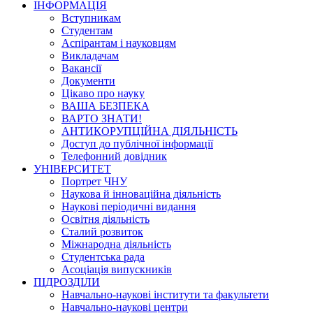
ІНФОРМАЦІЯ
Вступникам
Студентам
Аспірантам і науковцям
Викладачам
Вакансії
Документи
Цікаво про науку
ВАША БЕЗПЕКА
ВАРТО ЗНАТИ!
АНТИКОРУПЦІЙНА ДІЯЛЬНІСТЬ
Доступ до публічної інформації
Телефонний довідник
УНІВЕРСИТЕТ
Портрет ЧНУ
Наукова й інноваційна діяльність
Наукові періодичні видання
Освітня діяльність
Сталий розвиток
Міжнародна діяльність
Студентська рада
Асоціація випускників
ПІДРОЗДІЛИ
Навчально-наукові інститути та факультети
Навчально-наукові центри