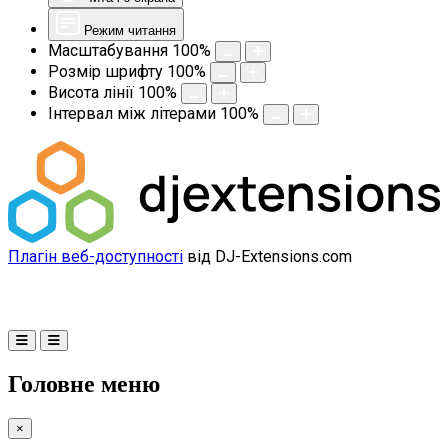
Режим читання
Масштабування
100
%
Розмір шрифту
100
%
Висота лінії
100
%
Інтервал між літерами
100
%
Плагін веб-доступності
від DJ-Extensions.com
Головне меню
×