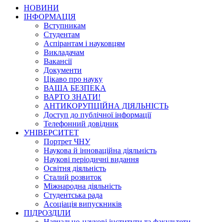
НОВИНИ
ІНФОРМАЦІЯ
Вступникам
Студентам
Аспірантам і науковцям
Викладачам
Вакансії
Документи
Цікаво про науку
ВАША БЕЗПЕКА
ВАРТО ЗНАТИ!
АНТИКОРУПЦІЙНА ДІЯЛЬНІСТЬ
Доступ до публічної інформації
Телефонний довідник
УНІВЕРСИТЕТ
Портрет ЧНУ
Наукова й інноваційна діяльність
Наукові періодичні видання
Освітня діяльність
Сталий розвиток
Міжнародна діяльність
Студентська рада
Асоціація випускників
ПІДРОЗДІЛИ
Навчально-наукові інститути та факультети