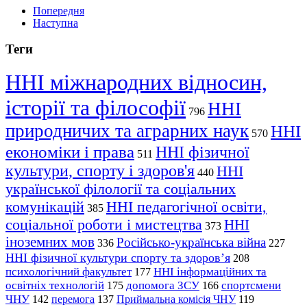
Попередня
Наступна
Теги
ННІ міжнародних відносин,
історії та філософії
ННІ
796
природничих та аграрних наук
ННІ
570
економіки і права
ННІ фізичної
511
культури, спорту і здоров'я
ННІ
440
української філології та соціальних
комунікацій
ННІ педагогічної освіти,
385
соціальної роботи і мистецтва
ННІ
373
іноземних мов
Російсько-українська війна
336
227
ННІ фізичної культури спорту та здоров’я
208
психологічний факультет
ННІ інформаційних та
177
освітніх технологій
допомога ЗСУ
спортсмени
175
166
ЧНУ
перемога
142
137
Приймальна комісія ЧНУ
119