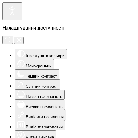
Налаштування доступності
Інвертувати кольори
Монохромний
Темний контраст
Світлий контраст
Низька насиченість
Висока насиченість
Виділити посилання
Виділити заголовки
Читач з екрана