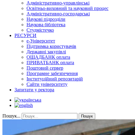
Адміністративно-управлінські
Освітньо-виховний та науковий процес
Адміністративно-господарські
Наукові підрозділи
Наукова бібліотека
Студмістечко
РЕСУРСИ
е-Університет
Підтримка користувачів
Державні закупівлі
ОЩАДБАНК оплата
ПРИВАТБАНК оплата
Поштовий сервер
Програмне забезпечення
Інституційний репозитарій
Сайти університету
Запитати у ректора
Пошук...
Пошук