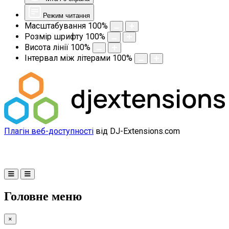
Режим читання
Масштабування
100
%
Розмір шрифту
100
%
Висота лінії
100
%
Інтервал між літерами
100
%
Плагін веб-доступності
від DJ-Extensions.com
Головне меню
×