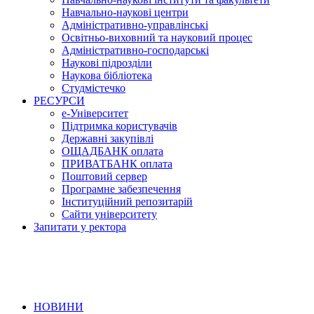
Навчально-наукові центри
Адміністративно-управлінські
Освітньо-виховний та науковий процес
Адміністративно-господарські
Наукові підрозділи
Наукова бібліотека
Студмістечко
РЕСУРСИ
е-Університет
Підтримка користувачів
Державні закупівлі
ОЩАДБАНК оплата
ПРИВАТБАНК оплата
Поштовий сервер
Програмне забезпечення
Інституційний репозитарій
Сайти університету
Запитати у ректора
НОВИНИ