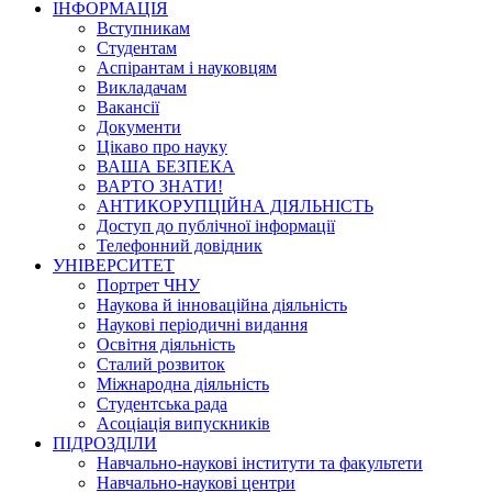
ІНФОРМАЦІЯ
Вступникам
Студентам
Аспірантам і науковцям
Викладачам
Вакансії
Документи
Цікаво про науку
ВАША БЕЗПЕКА
ВАРТО ЗНАТИ!
АНТИКОРУПЦІЙНА ДІЯЛЬНІСТЬ
Доступ до публічної інформації
Телефонний довідник
УНІВЕРСИТЕТ
Портрет ЧНУ
Наукова й інноваційна діяльність
Наукові періодичні видання
Освітня діяльність
Сталий розвиток
Міжнародна діяльність
Студентська рада
Асоціація випускників
ПІДРОЗДІЛИ
Навчально-наукові інститути та факультети
Навчально-наукові центри