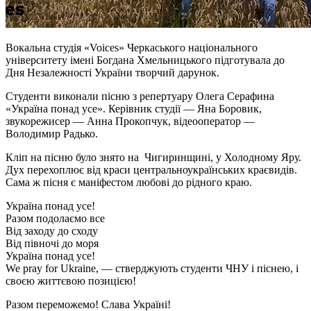
Вокальна студія «Voices» Черкаського національного
університету імені Богдана Хмельницького підготувала до
Дня Незалежності України творчий дарунок.
Студенти виконали пісню з репертуару Олега Серафина
«Україна понад усе». Керівник студії — Яна Боровик,
звукорежисер — Анна Прокопчук, відеооператор —
Володимир Радько.
Кліп на пісню було знято на Чигиринщині, у Холодному Яру.
Дух перехоплює від краси центральноукраїнських краєвидів.
Сама ж пісня є маніфестом любові до рідного краю.
Україна понад усе!
Разом подолаємо все
Від заходу до сходу
Від півночі до моря
Україна понад усе!
We pray for Ukraine, — стверджують студенти ЧНУ і піснею, і
своєю життєвою позицією!
Разом переможемо! Слава Україні!