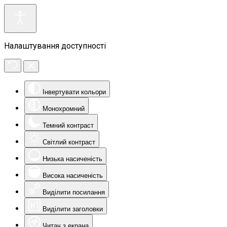
Налаштування доступності
Інвертувати кольори
Монохромний
Темний контраст
Світлий контраст
Низька насиченість
Висока насиченість
Виділити посилання
Виділити заголовки
Читач з екрана