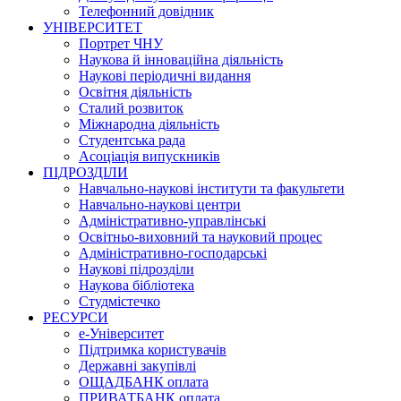
Телефонний довідник
УНІВЕРСИТЕТ
Портрет ЧНУ
Наукова й інноваційна діяльність
Наукові періодичні видання
Освітня діяльність
Сталий розвиток
Міжнародна діяльність
Студентська рада
Асоціація випускників
ПІДРОЗДІЛИ
Навчально-наукові інститути та факультети
Навчально-наукові центри
Адміністративно-управлінські
Освітньо-виховний та науковий процес
Адміністративно-господарські
Наукові підрозділи
Наукова бібліотека
Студмістечко
РЕСУРСИ
е-Університет
Підтримка користувачів
Державні закупівлі
ОЩАДБАНК оплата
ПРИВАТБАНК оплата