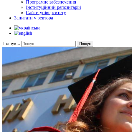
Програмне забезпечення
Інституційний репозитарій
Сайти університету
Запитати у ректора
Пошук...
Пошук