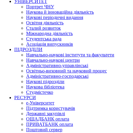
УНІВЕРСИТЕТ
Портрет ЧНУ
Наукова й інноваційна діяльність
Наукові періодичні видання
Освітня діяльність
Сталий розвиток
Міжнародна діяльність
Студентська рада
Асоціація випускників
ПІДРОЗДІЛИ
Навчально-наукові інститути та факультети
Навчально-наукові центри
Адміністративно-управлінські
Освітньо-виховний та науковий процес
Адміністративно-господарські
Наукові підрозділи
Наукова бібліотека
Студмістечко
РЕСУРСИ
е-Університет
Підтримка користувачів
Державні закупівлі
ОЩАДБАНК оплата
ПРИВАТБАНК оплата
Поштовий сервер