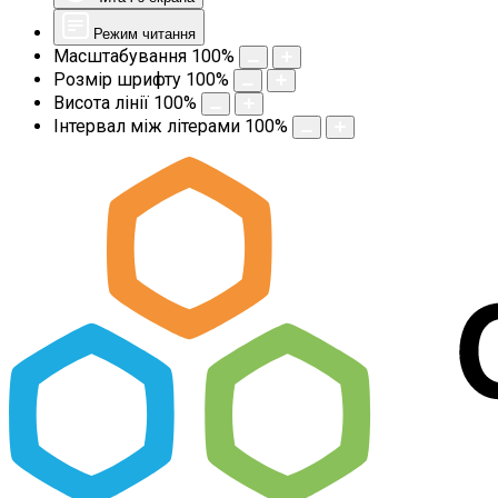
Режим читання
Масштабування
100
%
Розмір шрифту
100
%
Висота лінії
100
%
Інтервал між літерами
100
%