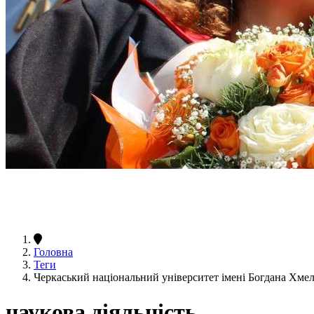
Головна
Теги
Черкаський національний університет імені Богдана Хмел
наукова діяльність