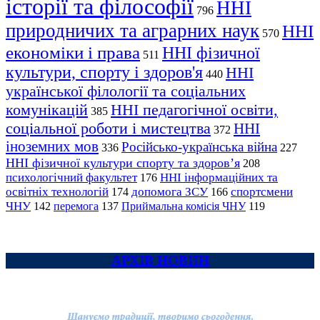
історії та філософії
ННІ
796
природничих та аграрних наук
ННІ
570
економіки і права
ННІ фізичної
511
культури, спорту і здоров'я
ННІ
440
української філології та соціальних
комунікацій
ННІ педагогічної освіти,
385
соціальної роботи і мистецтва
ННІ
372
іноземних мов
Російсько-українська війна
336
227
ННІ фізичної культури спорту та здоров’я
208
психологічний факультет
ННІ інформаційних та
176
освітніх технологій
допомога ЗСУ
спортсмени
174
166
ЧНУ
перемога
142
137
Приймальна комісія ЧНУ
119
АРХІВ НОВИН