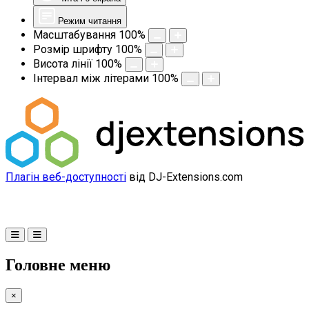
Режим читання
Масштабування
100
%
Розмір шрифту
100
%
Висота лінії
100
%
Інтервал між літерами
100
%
Плагін веб-доступності
від DJ-Extensions.com
Головне меню
×