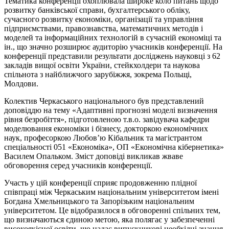
Тематика конференції охоплювала широке коло питань щодо
розвитку банківської справи, бухгалтерського обліку,
сучасного розвитку економіки, організації та управління
підприємствами, правознавства, математичних методів і
моделей та інформаційних технологій в сучасній економіці та
ін., що значно розширює аудиторію учасників конференції. На
конференції представили результати досліджень науковці з 62
закладів вищої освіти України, стейкхолдери та наукова
спільнота з найближчого
зарубіжжя
, зокрема Польщі,
Молдови.
Колектив Черкаського національного був представлений
доповіддю на тему «Адаптивні прогнозні моделі визначення
рівня безробіття», підготовленою т.в.о. завідувача кафедри
моделювання економіки
і
бізнесу, докторкою економічних
наук, професоркою Любов’ю Кібальник та магістрантом
спеціальності 051 «Економіка», ОП «Економічна кібернетика»
Василем Опальком. Зміст доповіді викликав жваве
обговорення серед учасників конференції.
Участь у цій конференції сприяє продовженню плідної
співпраці між Черкаським національним університетом імені
Богдана Хмельницького та Запорізьким національним
університетом. Це відобразилося в обговоренні спільних тем,
що визначаються єдиною метою, яка полягає у забезпеченні
високоякісної освіти, що надає випускникові необхідні знання,