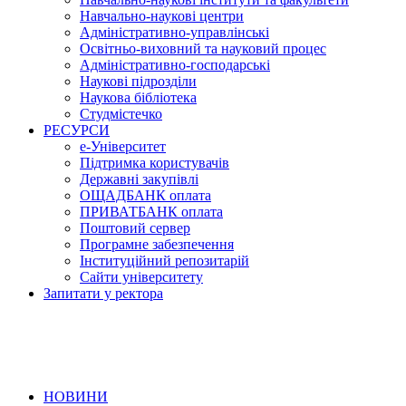
Навчально-наукові центри
Адміністративно-управлінські
Освітньо-виховний та науковий процес
Адміністративно-господарські
Наукові підрозділи
Наукова бібліотека
Студмістечко
РЕСУРСИ
е-Університет
Підтримка користувачів
Державні закупівлі
ОЩАДБАНК оплата
ПРИВАТБАНК оплата
Поштовий сервер
Програмне забезпечення
Інституційний репозитарій
Сайти університету
Запитати у ректора
НОВИНИ