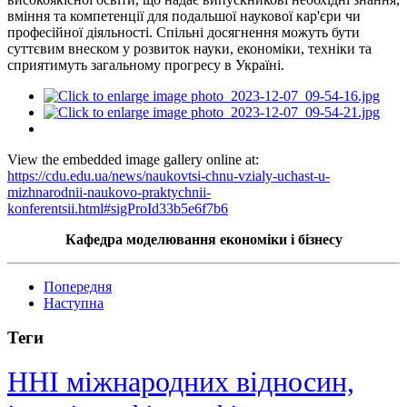
вміння та компетенції для подальшої наукової кар'єри чи
професійної діяльності. Спільні досягнення можуть бути
суттєвим внеском у розвиток науки, економіки, техніки та
сприятимуть загальному прогресу в Україні.
View the embedded image gallery online at:
https://cdu.edu.ua/news/naukovtsi-chnu-vzialy-uchast-u-
mizhnarodnii-naukovo-praktychnii-
konferentsii.html#sigProId33b5e6f7b6
Кафедра моделювання економіки
і
бізнесу
Попередня
Наступна
Теги
ННІ міжнародних відносин,