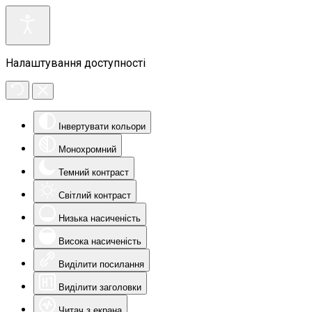
Налаштування доступності
Інвертувати кольори
Монохромний
Темний контраст
Світлий контраст
Низька насиченість
Висока насиченість
Виділити посилання
Виділити заголовки
Читач з екрана