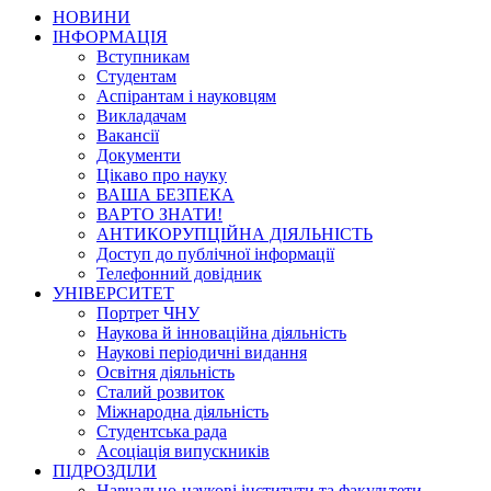
НОВИНИ
ІНФОРМАЦІЯ
Вступникам
Студентам
Аспірантам і науковцям
Викладачам
Вакансії
Документи
Цікаво про науку
ВАША БЕЗПЕКА
ВАРТО ЗНАТИ!
АНТИКОРУПЦІЙНА ДІЯЛЬНІСТЬ
Доступ до публічної інформації
Телефонний довідник
УНІВЕРСИТЕТ
Портрет ЧНУ
Наукова й інноваційна діяльність
Наукові періодичні видання
Освітня діяльність
Сталий розвиток
Міжнародна діяльність
Студентська рада
Асоціація випускників
ПІДРОЗДІЛИ
Навчально-наукові інститути та факультети