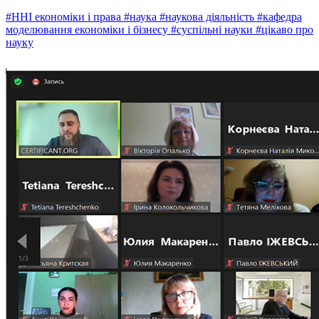
#ННІ економіки і права
#наука
#наукова діяльність
#кафедра
моделювання економіки і бізнесу
#суспільні науки
#цікаво про
науку