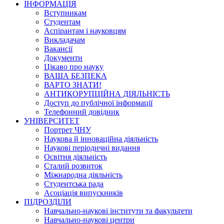
ІНФОРМАЦІЯ
Вступникам
Студентам
Аспірантам і науковцям
Викладачам
Вакансії
Документи
Цікаво про науку
ВАША БЕЗПЕКА
ВАРТО ЗНАТИ!
АНТИКОРУПЦІЙНА ДІЯЛЬНІСТЬ
Доступ до публічної інформації
Телефонний довідник
УНІВЕРСИТЕТ
Портрет ЧНУ
Наукова й інноваційна діяльність
Наукові періодичні видання
Освітня діяльність
Сталий розвиток
Міжнародна діяльність
Студентська рада
Асоціація випускників
ПІДРОЗДІЛИ
Навчально-наукові інститути та факультети
Навчально-наукові центри