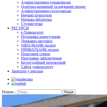
Адміністративно-управлінські
Освітньо-виховний та науковий процес
Адміністративно-господарські
Наукові підрозділи
Наукова бібліотека
Студмістечко
РЕСУРСИ
е-Університет
Підтримка користувачів
Державні закупівлі
ОЩАДБАНК оплата
ПРИВАТБАНК оплата
Поштовий сервер
Програмне забезпечення
Інституційний репозитарій
Сайти університету
Запитати у ректора
Пошук...
Пошук