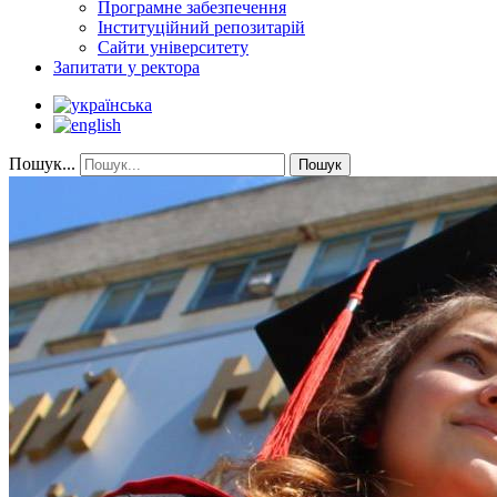
Програмне забезпечення
Інституційний репозитарій
Сайти університету
Запитати у ректора
Пошук...
Пошук