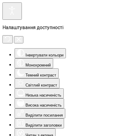
Налаштування доступності
Інвертувати кольори
Монохромний
Темний контраст
Світлий контраст
Низька насиченість
Висока насиченість
Виділити посилання
Виділити заголовки
Читач з екрана