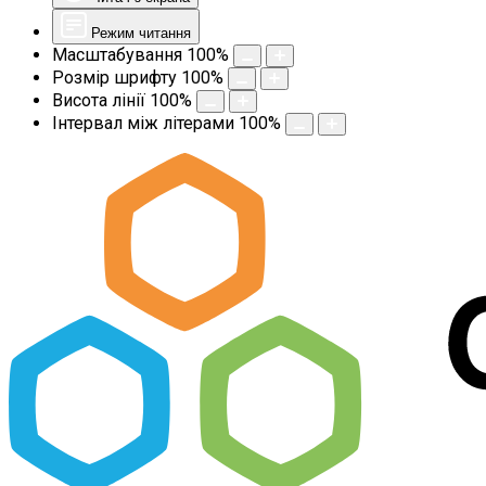
Режим читання
Масштабування
100
%
Розмір шрифту
100
%
Висота лінії
100
%
Інтервал між літерами
100
%