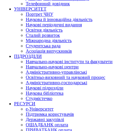
Телефонний довідник
УНІВЕРСИТЕТ
Портрет ЧНУ
Наукова й інноваційна діяльність
Наукові періодичні видання
Освітня діяльність
Сталий розвиток
Міжнародна діяльність
Студентська рада
Асоціація випускників
ПІДРОЗДІЛИ
Навчально-наукові інститути та факультети
Навчально-наукові центри
Адміністративно-управлінські
Освітньо-виховний та науковий процес
Адміністративно-господарські
Наукові підрозділи
Наукова бібліотека
Студмістечко
РЕСУРСИ
е-Університет
Підтримка користувачів
Державні закупівлі
ОЩАДБАНК оплата
ПРИВАТБАНК оплата