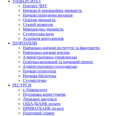
УНІВЕРСИТЕТ
Портрет ЧНУ
Наукова й інноваційна діяльність
Наукові періодичні видання
Освітня діяльність
Сталий розвиток
Міжнародна діяльність
Студентська рада
Асоціація випускників
ПІДРОЗДІЛИ
Навчально-наукові інститути та факультети
Навчально-наукові центри
Адміністративно-управлінські
Освітньо-виховний та науковий процес
Адміністративно-господарські
Наукові підрозділи
Наукова бібліотека
Студмістечко
РЕСУРСИ
е-Університет
Підтримка користувачів
Державні закупівлі
ОЩАДБАНК оплата
ПРИВАТБАНК оплата
Поштовий сервер