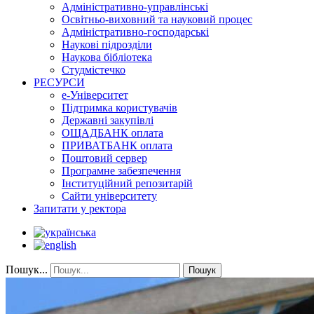
Адміністративно-управлінські
Освітньо-виховний та науковий процес
Адміністративно-господарські
Наукові підрозділи
Наукова бібліотека
Студмістечко
РЕСУРСИ
е-Університет
Підтримка користувачів
Державні закупівлі
ОЩАДБАНК оплата
ПРИВАТБАНК оплата
Поштовий сервер
Програмне забезпечення
Інституційний репозитарій
Сайти університету
Запитати у ректора
Пошук...
Пошук