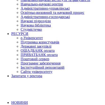
Навчально-наукові центри
Адміністративно-управлінські
Освітньо-виховний та науковий процес
Адміністративно-господарські
Наукові підрозділи
Наукова бібліотека
Студмістечко
РЕСУРСИ
е-Університет
Підтримка користувачів
Державні закупівлі
ОЩАДБАНК оплата
ПРИВАТБАНК оплата
Поштовий сервер
Програмне забезпечення
Інституційний репозитарій
Сайти університету
Запитати у ректора
НОВИНИ