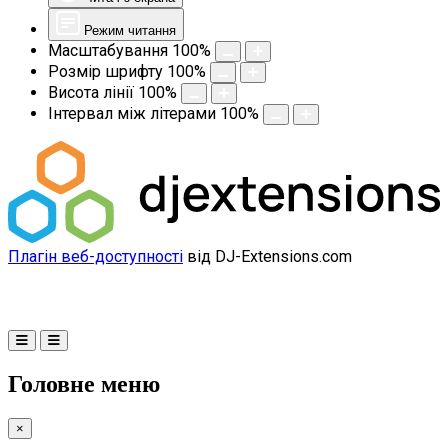
Режим читання
Масштабування
100
%
Розмір шрифту
100
%
Висота лінії
100
%
Інтервал між літерами
100
%
Плагін веб-доступності
від DJ-Extensions.com
Головне меню
×