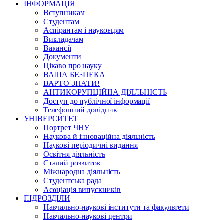
ІНФОРМАЦІЯ
Вступникам
Студентам
Аспірантам і науковцям
Викладачам
Вакансії
Документи
Цікаво про науку
ВАША БЕЗПЕКА
ВАРТО ЗНАТИ!
АНТИКОРУПЦІЙНА ДІЯЛЬНІСТЬ
Доступ до публічної інформації
Телефонний довідник
УНІВЕРСИТЕТ
Портрет ЧНУ
Наукова й інноваційна діяльність
Наукові періодичні видання
Освітня діяльність
Сталий розвиток
Міжнародна діяльність
Студентська рада
Асоціація випускників
ПІДРОЗДІЛИ
Навчально-наукові інститути та факультети
Навчально-наукові центри