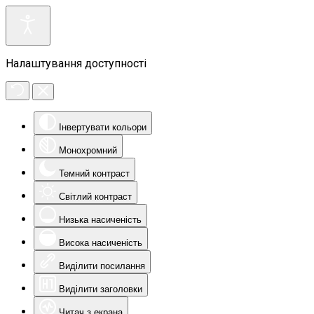
Налаштування доступності
Інвертувати кольори
Монохромний
Темний контраст
Світлий контраст
Низька насиченість
Висока насиченість
Виділити посилання
Виділити заголовки
Читач з екрана