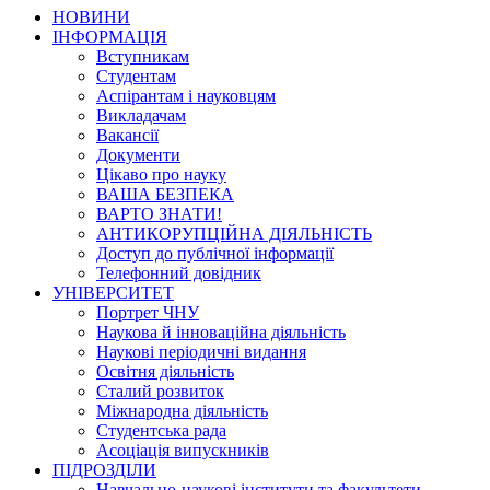
НОВИНИ
ІНФОРМАЦІЯ
Вступникам
Студентам
Аспірантам і науковцям
Викладачам
Вакансії
Документи
Цікаво про науку
ВАША БЕЗПЕКА
ВАРТО ЗНАТИ!
АНТИКОРУПЦІЙНА ДІЯЛЬНІСТЬ
Доступ до публічної інформації
Телефонний довідник
УНІВЕРСИТЕТ
Портрет ЧНУ
Наукова й інноваційна діяльність
Наукові періодичні видання
Освітня діяльність
Сталий розвиток
Міжнародна діяльність
Студентська рада
Асоціація випускників
ПІДРОЗДІЛИ
Навчально-наукові інститути та факультети