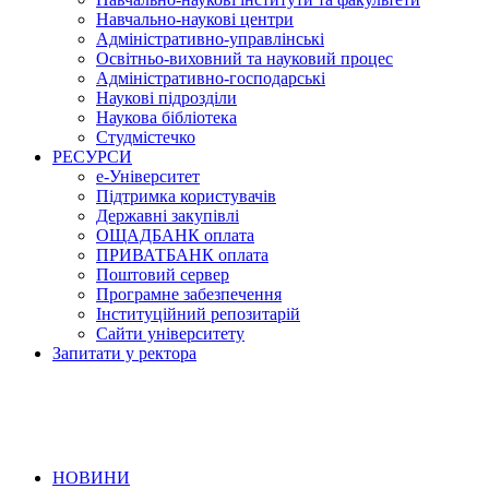
Навчально-наукові центри
Адміністративно-управлінські
Освітньо-виховний та науковий процес
Адміністративно-господарські
Наукові підрозділи
Наукова бібліотека
Студмістечко
РЕСУРСИ
е-Університет
Підтримка користувачів
Державні закупівлі
ОЩАДБАНК оплата
ПРИВАТБАНК оплата
Поштовий сервер
Програмне забезпечення
Інституційний репозитарій
Сайти університету
Запитати у ректора
НОВИНИ