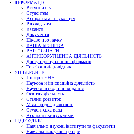
ІНФОРМАЦІЯ
Вступникам
Студентам
Аспірантам і науковцям
Викладачам
Вакансії
Документи
Цікаво про науку
ВАША БЕЗПЕКА
ВАРТО ЗНАТИ!
АНТИКОРУПЦІЙНА ДІЯЛЬНІСТЬ
Доступ до публічної інформації
Телефонний довідник
УНІВЕРСИТЕТ
Портрет ЧНУ
Наукова й інноваційна діяльність
Наукові періодичні видання
Освітня діяльність
Сталий розвиток
Міжнародна діяльність
Студентська рада
Асоціація випускників
ПІДРОЗДІЛИ
Навчально-наукові інститути та факультети
Навчально-наукові центри