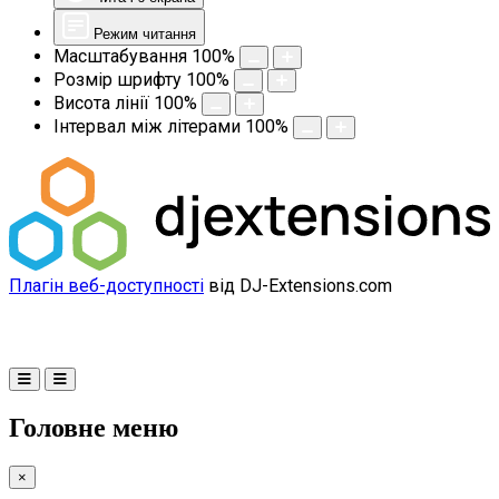
Режим читання
Масштабування
100
%
Розмір шрифту
100
%
Висота лінії
100
%
Інтервал між літерами
100
%
Плагін веб-доступності
від DJ-Extensions.com
Головне меню
×