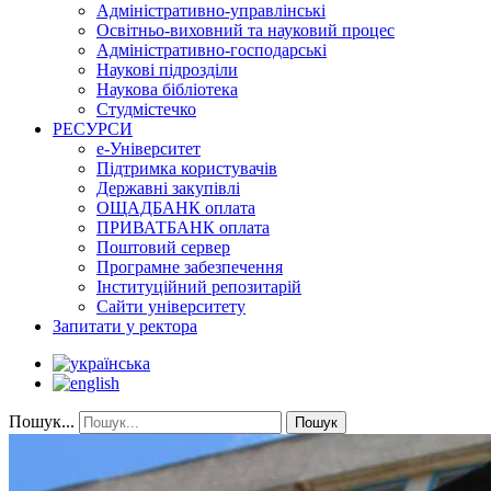
Адміністративно-управлінські
Освітньо-виховний та науковий процес
Адміністративно-господарські
Наукові підрозділи
Наукова бібліотека
Студмістечко
РЕСУРСИ
е-Університет
Підтримка користувачів
Державні закупівлі
ОЩАДБАНК оплата
ПРИВАТБАНК оплата
Поштовий сервер
Програмне забезпечення
Інституційний репозитарій
Сайти університету
Запитати у ректора
Пошук...
Пошук