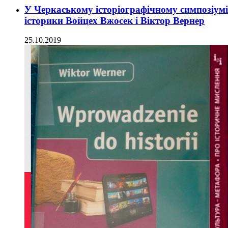
У Черкаському історіографічному симпозіумі 
історики Войцех Вжосек і Віктор Вернер
25.10.2019