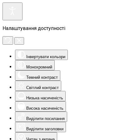
Налаштування доступності
Інвертувати кольори
Монохромний
Темний контраст
Світлий контраст
Низька насиченість
Висока насиченість
Виділити посилання
Виділити заголовки
Читач з екрана