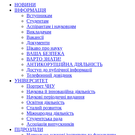
НОВИНИ
ІНФОРМАЦІЯ
Вступникам
Студентам
Аспірантам і науковцям
Викладачам
Вакансії
Документи
Цікаво про науку
ВАША БЕЗПЕКА
ВАРТО ЗНАТИ!
АНТИКОРУПЦІЙНА ДІЯЛЬНІСТЬ
Доступ до публічної інформації
Телефонний довідник
УНІВЕРСИТЕТ
Портрет ЧНУ
Наукова й інноваційна діяльність
Наукові періодичні видання
Освітня діяльність
Сталий розвиток
Міжнародна діяльність
Студентська рада
Асоціація випускників
ПІДРОЗДІЛИ
Навчально-наукові інститути та факультети