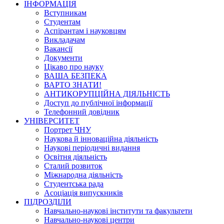
ІНФОРМАЦІЯ
Вступникам
Студентам
Аспірантам і науковцям
Викладачам
Вакансії
Документи
Цікаво про науку
ВАША БЕЗПЕКА
ВАРТО ЗНАТИ!
АНТИКОРУПЦІЙНА ДІЯЛЬНІСТЬ
Доступ до публічної інформації
Телефонний довідник
УНІВЕРСИТЕТ
Портрет ЧНУ
Наукова й інноваційна діяльність
Наукові періодичні видання
Освітня діяльність
Сталий розвиток
Міжнародна діяльність
Студентська рада
Асоціація випускників
ПІДРОЗДІЛИ
Навчально-наукові інститути та факультети
Навчально-наукові центри