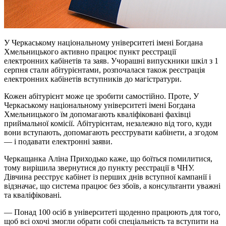
У Черкаському національному університеті імені Богдана
Хмельницького активно працює пункт реєстрації
електронних кабінетів та заяв. Учорашні випускники шкіл з 1
серпня стали абітурієнтами, розпочалася також реєстрація
електронних кабінетів вступників до магістратури.
Кожен абітурієнт може це зробити самостійно. Проте, У
Черкаському національному університеті імені Богдана
Хмельницького їм допомагають кваліфіковані фахівці
приймальної комісії. Абітурієнтам, незалежно від того, куди
вони вступають, допомагають реєструвати кабінети, а згодом
— і подавати електронні заяви.
Черкащанка Аліна Приходько каже, що боїться помилитися,
тому вирішила звернутися до пункту реєстрації в ЧНУ.
Дівчина реєструє кабінет із перших днів вступної кампанії і
відзначає, що система працює без збоїв, а консультанти уважні
та кваліфіковані.
— Понад 100 осіб в університеті щоденно працюють для того,
щоб всі охочі змогли обрати собі спеціальність та вступити на