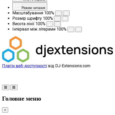
Режим читання
Масштабування
100
%
Розмір шрифту
100
%
Висота лінії
100
%
Інтервал між літерами
100
%
Плагін веб-доступності
від DJ-Extensions.com
Головне меню
×