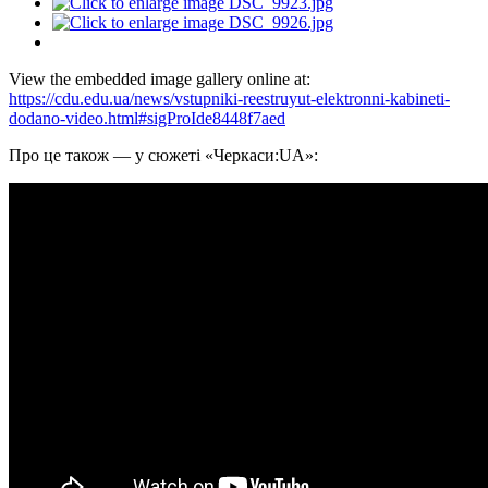
View the embedded image gallery online at:
https://cdu.edu.ua/news/vstupniki-reestruyut-elektronni-kabineti-
dodano-video.html#sigProIde8448f7aed
Про це також — у сюжеті «Черкаси:UA»: