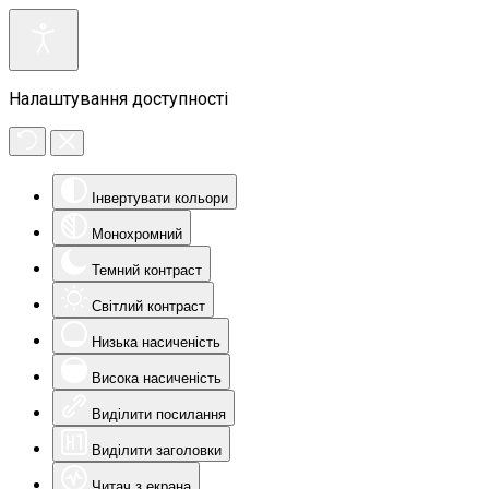
Налаштування доступності
Інвертувати кольори
Монохромний
Темний контраст
Світлий контраст
Низька насиченість
Висока насиченість
Виділити посилання
Виділити заголовки
Читач з екрана