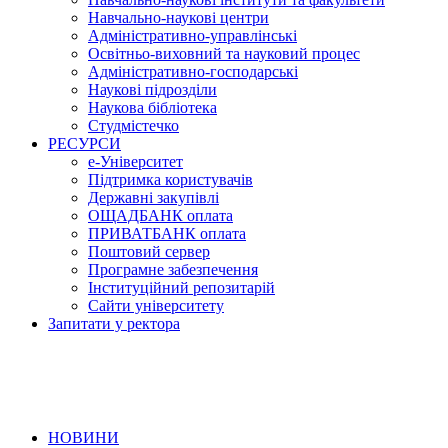
Навчально-наукові центри
Адміністративно-управлінські
Освітньо-виховний та науковий процес
Адміністративно-господарські
Наукові підрозділи
Наукова бібліотека
Студмістечко
РЕСУРСИ
е-Університет
Підтримка користувачів
Державні закупівлі
ОЩАДБАНК оплата
ПРИВАТБАНК оплата
Поштовий сервер
Програмне забезпечення
Інституційний репозитарій
Сайти університету
Запитати у ректора
НОВИНИ