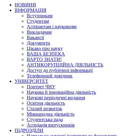
НОВИНИ
ІНФОРМАЦІЯ
Вступникам
Студентам
Аспірантам і науковцям
Викладачам
Вакансії
Документи
Цікаво про науку
ВАША БЕЗПЕКА
ВАРТО ЗНАТИ!
АНТИКОРУПЦІЙНА ДІЯЛЬНІСТЬ
Доступ до публічної інформації
Телефонний довідник
УНІВЕРСИТЕТ
Портрет ЧНУ
Наукова й інноваційна діяльність
Наукові періодичні видання
Освітня діяльність
Сталий розвиток
Міжнародна діяльність
Студентська рада
Асоціація випускників
ПІДРОЗДІЛИ
Навчально-наукові інститути та факультети