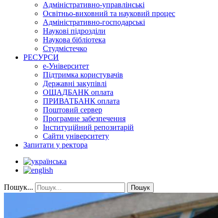
Адміністративно-управлінські
Освітньо-виховний та науковий процес
Адміністративно-господарські
Наукові підрозділи
Наукова бібліотека
Студмістечко
РЕСУРСИ
е-Університет
Підтримка користувачів
Державні закупівлі
ОЩАДБАНК оплата
ПРИВАТБАНК оплата
Поштовий сервер
Програмне забезпечення
Інституційний репозитарій
Сайти університету
Запитати у ректора
Пошук...
Пошук