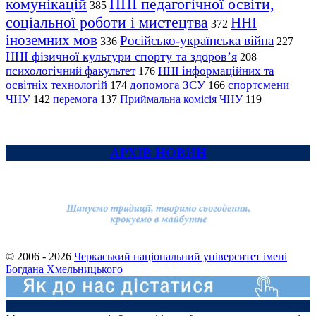
комунікацій
ННІ педагогічної освіти,
385
соціальної роботи і мистецтва
ННІ
372
іноземних мов
Російсько-українська війна
336
227
ННІ фізичної культури спорту та здоров’я
208
психологічний факультет
ННІ інформаційних та
176
освітніх технологій
допомога ЗСУ
спортсмени
174
166
ЧНУ
перемога
142
137
Приймальна комісія ЧНУ
119
АРХІВ НОВИН
© 2006 - 2026
Черкаський національний університет імені
Богдана Хмельницького