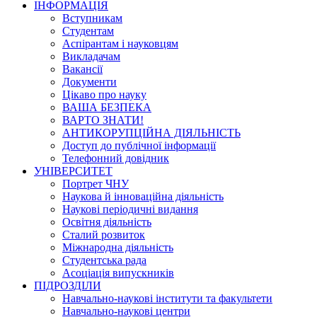
ІНФОРМАЦІЯ
Вступникам
Студентам
Аспірантам і науковцям
Викладачам
Вакансії
Документи
Цікаво про науку
ВАША БЕЗПЕКА
ВАРТО ЗНАТИ!
АНТИКОРУПЦІЙНА ДІЯЛЬНІСТЬ
Доступ до публічної інформації
Телефонний довідник
УНІВЕРСИТЕТ
Портрет ЧНУ
Наукова й інноваційна діяльність
Наукові періодичні видання
Освітня діяльність
Сталий розвиток
Міжнародна діяльність
Студентська рада
Асоціація випускників
ПІДРОЗДІЛИ
Навчально-наукові інститути та факультети
Навчально-наукові центри