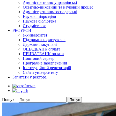
Адміністративно-управлінські
Освітньо-виховний та науковий процес
Адміністративно-господарські
Наукові підрозділи
Наукова бібліотека
Студмістечко
РЕСУРСИ
е-Університет
Підтримка користувачів
Державні закупівлі
ОЩАДБАНК оплата
ПРИВАТБАНК оплата
Поштовий сервер
Програмне забезпечення
Інституційний репозитарій
Сайти університету
Запитати у ректора
Пошук...
Пошук