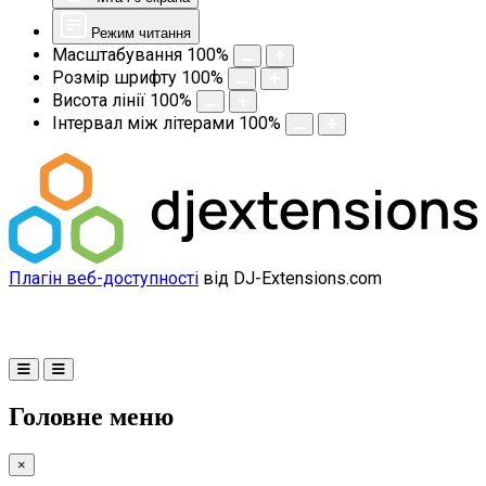
Режим читання
Масштабування
100
%
Розмір шрифту
100
%
Висота лінії
100
%
Інтервал між літерами
100
%
Плагін веб-доступності
від DJ-Extensions.com
Головне меню
×