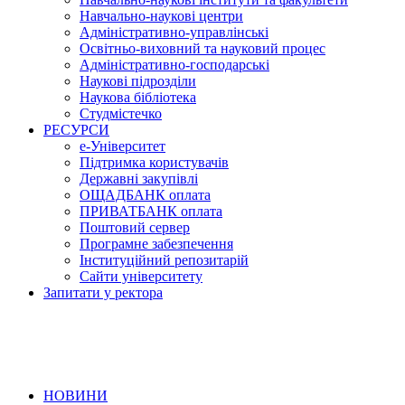
Навчально-наукові центри
Адміністративно-управлінські
Освітньо-виховний та науковий процес
Адміністративно-господарські
Наукові підрозділи
Наукова бібліотека
Студмістечко
РЕСУРСИ
е-Університет
Підтримка користувачів
Державні закупівлі
ОЩАДБАНК оплата
ПРИВАТБАНК оплата
Поштовий сервер
Програмне забезпечення
Інституційний репозитарій
Сайти університету
Запитати у ректора
НОВИНИ