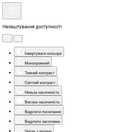
Налаштування доступності
Інвертувати кольори
Монохромний
Темний контраст
Світлий контраст
Низька насиченість
Висока насиченість
Виділити посилання
Виділити заголовки
Читач з екрана