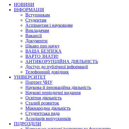
НОВИНИ
ІНФОРМАЦІЯ
Вступникам
Студентам
Аспірантам і науковцям
Викладачам
Вакансії
Документи
Цікаво про науку
ВАША БЕЗПЕКА
ВАРТО ЗНАТИ!
АНТИКОРУПЦІЙНА ДІЯЛЬНІСТЬ
Доступ до публічної інформації
Телефонний довідник
УНІВЕРСИТЕТ
Портрет ЧНУ
Наукова й інноваційна діяльність
Наукові періодичні видання
Освітня діяльність
Сталий розвиток
Міжнародна діяльність
Студентська рада
Асоціація випускників
ПІДРОЗДІЛИ
Навчально-наукові інститути та факультети