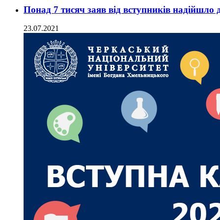
Понад 7 тисяч заяв від вступників надійшло
23.07.2021