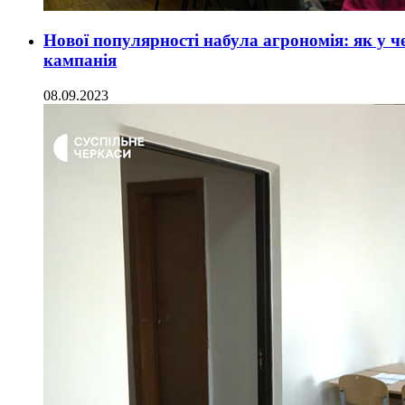
Нової популярності набула агрономія: як у 
кампанія
08.09.2023