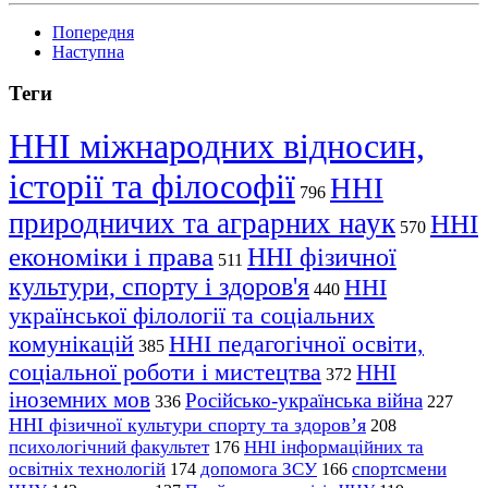
Попередня
Наступна
Теги
ННІ міжнародних відносин,
історії та філософії
ННІ
796
природничих та аграрних наук
ННІ
570
економіки і права
ННІ фізичної
511
культури, спорту і здоров'я
ННІ
440
української філології та соціальних
комунікацій
ННІ педагогічної освіти,
385
соціальної роботи і мистецтва
ННІ
372
іноземних мов
Російсько-українська війна
336
227
ННІ фізичної культури спорту та здоров’я
208
психологічний факультет
ННІ інформаційних та
176
освітніх технологій
допомога ЗСУ
спортсмени
174
166