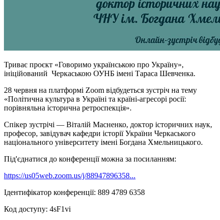
Триває проєкт «Говоримо українською про Україну»,
ініційований Черкаською ОУНБ імені Тараса Шевченка.
28 червня на платформі Zoom відбудеться зустріч на тему
«Політична культура в Україні та країні-агресорі росії:
порівняльна історична ретроспекція».
Спікер зустрічі — Віталій Масненко, доктор історичних наук,
професор, завідувач кафедри історії України Черкаського
національного університету імені Богдана Хмельницького.
Під'єднатися до конференції можна за посиланням:
https://us05web.zoom.us/j/88947896358...
Ідентифікатор конференції: 889 4789 6358
Код доступу: 4sF1vi