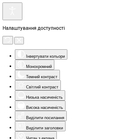
Налаштування доступності
Інвертувати кольори
Монохромний
Темний контраст
Світлий контраст
Низька насиченість
Висока насиченість
Виділити посилання
Виділити заголовки
Читач з екрана