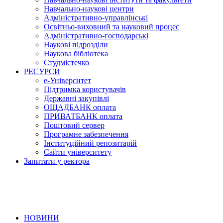
Навчально-наукові центри
Адміністративно-управлінські
Освітньо-виховний та науковий процес
Адміністративно-господарські
Наукові підрозділи
Наукова бібліотека
Студмістечко
РЕСУРСИ
е-Університет
Підтримка користувачів
Державні закупівлі
ОЩАДБАНК оплата
ПРИВАТБАНК оплата
Поштовий сервер
Програмне забезпечення
Інституційний репозитарій
Сайти університету
Запитати у ректора
НОВИНИ