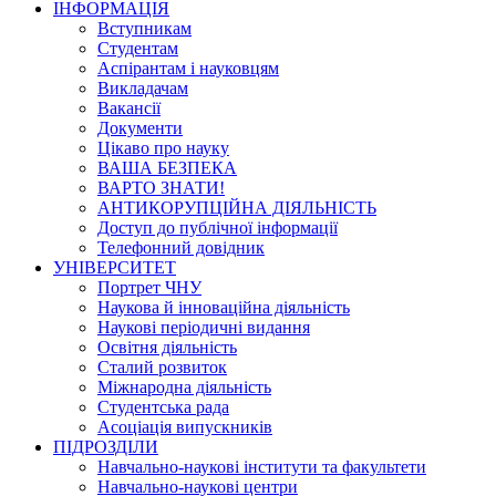
ІНФОРМАЦІЯ
Вступникам
Студентам
Аспірантам і науковцям
Викладачам
Вакансії
Документи
Цікаво про науку
ВАША БЕЗПЕКА
ВАРТО ЗНАТИ!
АНТИКОРУПЦІЙНА ДІЯЛЬНІСТЬ
Доступ до публічної інформації
Телефонний довідник
УНІВЕРСИТЕТ
Портрет ЧНУ
Наукова й інноваційна діяльність
Наукові періодичні видання
Освітня діяльність
Сталий розвиток
Міжнародна діяльність
Студентська рада
Асоціація випускників
ПІДРОЗДІЛИ
Навчально-наукові інститути та факультети
Навчально-наукові центри