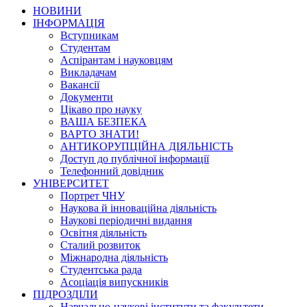
НОВИНИ
ІНФОРМАЦІЯ
Вступникам
Студентам
Аспірантам і науковцям
Викладачам
Вакансії
Документи
Цікаво про науку
ВАША БЕЗПЕКА
ВАРТО ЗНАТИ!
АНТИКОРУПЦІЙНА ДІЯЛЬНІСТЬ
Доступ до публічної інформації
Телефонний довідник
УНІВЕРСИТЕТ
Портрет ЧНУ
Наукова й інноваційна діяльність
Наукові періодичні видання
Освітня діяльність
Сталий розвиток
Міжнародна діяльність
Студентська рада
Асоціація випускників
ПІДРОЗДІЛИ
Навчально-наукові інститути та факультети