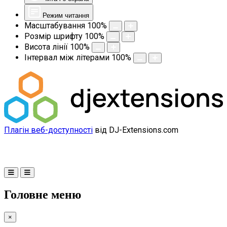
Режим читання
Масштабування
100
%
Розмір шрифту
100
%
Висота лінії
100
%
Інтервал між літерами
100
%
Плагін веб-доступності
від DJ-Extensions.com
Головне меню
×