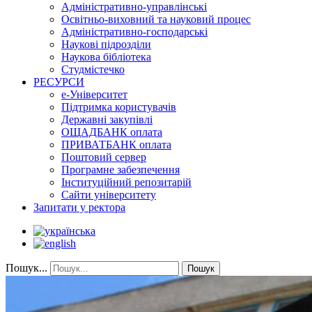
Адміністративно-управлінські
Освітньо-виховний та науковий процес
Адміністративно-господарські
Наукові підрозділи
Наукова бібліотека
Студмістечко
РЕСУРСИ
е-Університет
Підтримка користувачів
Державні закупівлі
ОЩАДБАНК оплата
ПРИВАТБАНК оплата
Поштовий сервер
Програмне забезпечення
Інституційний репозитарій
Сайти університету
Запитати у ректора
Пошук...
Пошук