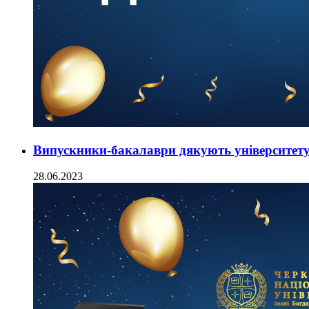
Випускники-бакалаври дякують університет
28.06.2023