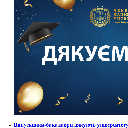
Випускники-бакалаври дякують університет