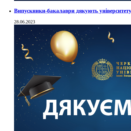
Випускники-бакалаври дякують університет
28.06.2023