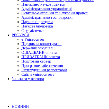
Навчально-наукові центри
Адміністративно-управлінські
Освітньо-виховний та науковий процес
Адміністративно-господарські
Наукові підрозділи
Наукова бібліотека
Студмістечко
РЕСУРСИ
е-Університет
Підтримка користувачів
Державні закупівлі
ОЩАДБАНК оплата
ПРИВАТБАНК оплата
Поштовий сервер
Програмне забезпечення
Інституційний репозитарій
Сайти університету
Запитати у ректора
НОВИНИ