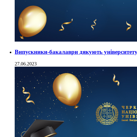
Випускники-бакалаври дякують університет
27.06.2023