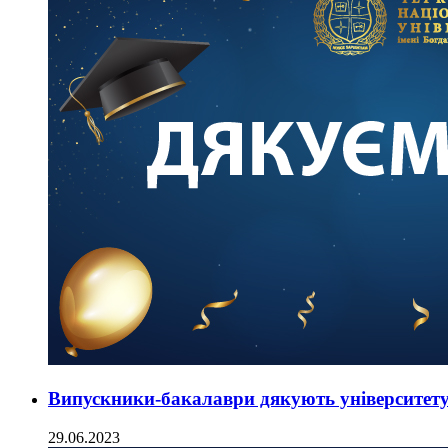
Випускники-бакалаври дякують університет
29.06.2023