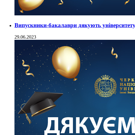
Випускники-бакалаври дякують університет
29.06.2023