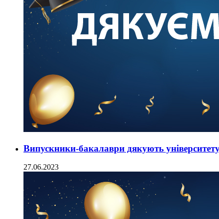
Випускники-бакалаври дякують університет
27.06.2023