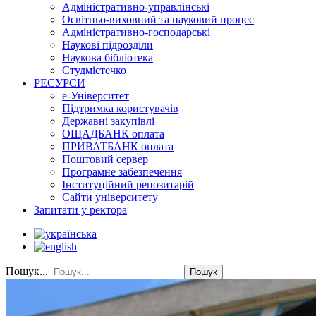
Адміністративно-управлінські
Освітньо-виховний та науковий процес
Адміністративно-господарські
Наукові підрозділи
Наукова бібліотека
Студмістечко
РЕСУРСИ
е-Університет
Підтримка користувачів
Державні закупівлі
ОЩАДБАНК оплата
ПРИВАТБАНК оплата
Поштовий сервер
Програмне забезпечення
Інституційний репозитарій
Сайти університету
Запитати у ректора
Пошук...
Пошук