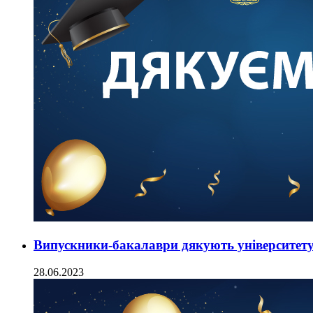
Випускники-бакалаври дякують університет
28.06.2023