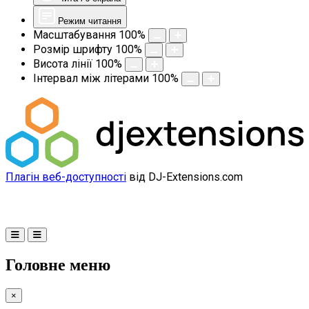
Режим читання
Масштабування
100
%
Розмір шрифту
100
%
Висота лінії
100
%
Інтервал між літерами
100
%
Плагін веб-доступності
від DJ-Extensions.com
Головне меню
×