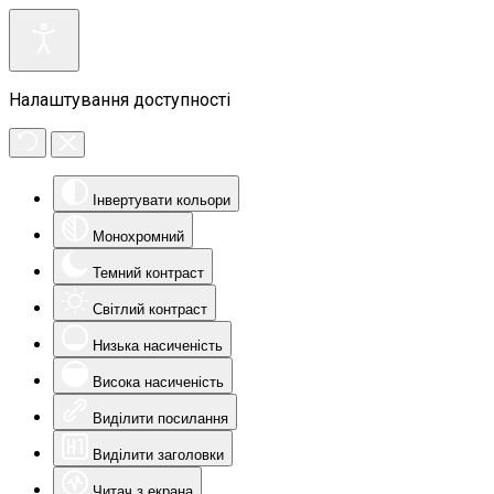
Налаштування доступності
Інвертувати кольори
Монохромний
Темний контраст
Світлий контраст
Низька насиченість
Висока насиченість
Виділити посилання
Виділити заголовки
Читач з екрана