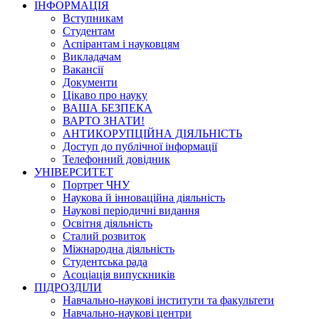
ІНФОРМАЦІЯ
Вступникам
Студентам
Аспірантам і науковцям
Викладачам
Вакансії
Документи
Цікаво про науку
ВАША БЕЗПЕКА
ВАРТО ЗНАТИ!
АНТИКОРУПЦІЙНА ДІЯЛЬНІСТЬ
Доступ до публічної інформації
Телефонний довідник
УНІВЕРСИТЕТ
Портрет ЧНУ
Наукова й інноваційна діяльність
Наукові періодичні видання
Освітня діяльність
Сталий розвиток
Міжнародна діяльність
Студентська рада
Асоціація випускників
ПІДРОЗДІЛИ
Навчально-наукові інститути та факультети
Навчально-наукові центри