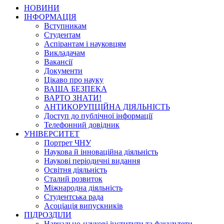
НОВИНИ
ІНФОРМАЦІЯ
Вступникам
Студентам
Аспірантам і науковцям
Викладачам
Вакансії
Документи
Цікаво про науку
ВАША БЕЗПЕКА
ВАРТО ЗНАТИ!
АНТИКОРУПЦІЙНА ДІЯЛЬНІСТЬ
Доступ до публічної інформації
Телефонний довідник
УНІВЕРСИТЕТ
Портрет ЧНУ
Наукова й інноваційна діяльність
Наукові періодичні видання
Освітня діяльність
Сталий розвиток
Міжнародна діяльність
Студентська рада
Асоціація випускників
ПІДРОЗДІЛИ
Навчально-наукові інститути та факультети