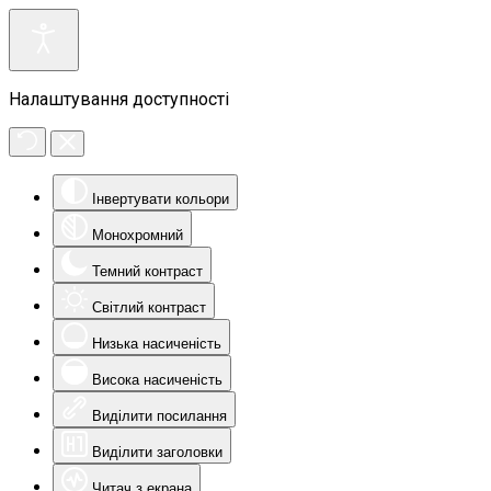
Налаштування доступності
Інвертувати кольори
Монохромний
Темний контраст
Світлий контраст
Низька насиченість
Висока насиченість
Виділити посилання
Виділити заголовки
Читач з екрана