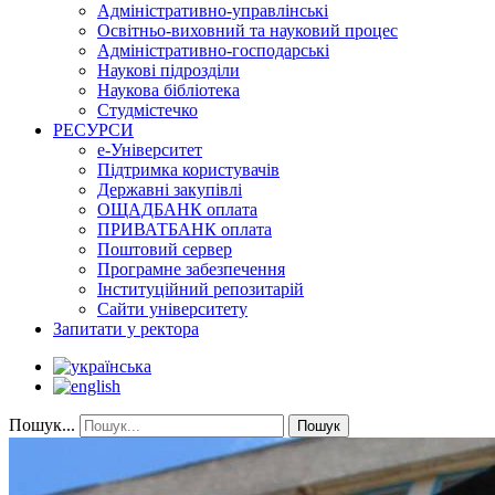
Адміністративно-управлінські
Освітньо-виховний та науковий процес
Адміністративно-господарські
Наукові підрозділи
Наукова бібліотека
Студмістечко
РЕСУРСИ
е-Університет
Підтримка користувачів
Державні закупівлі
ОЩАДБАНК оплата
ПРИВАТБАНК оплата
Поштовий сервер
Програмне забезпечення
Інституційний репозитарій
Сайти університету
Запитати у ректора
Пошук...
Пошук