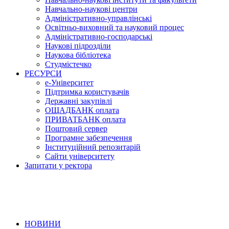
Навчально-наукові центри
Адміністративно-управлінські
Освітньо-виховний та науковий процес
Адміністративно-господарські
Наукові підрозділи
Наукова бібліотека
Студмістечко
РЕСУРСИ
е-Університет
Підтримка користувачів
Державні закупівлі
ОЩАДБАНК оплата
ПРИВАТБАНК оплата
Поштовий сервер
Програмне забезпечення
Інституційний репозитарій
Сайти університету
Запитати у ректора
НОВИНИ