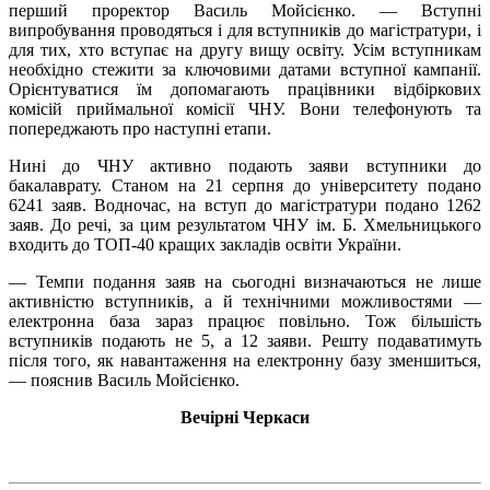
перший проректор Василь Мойсієнко. — Вступні
випробування проводяться і для вступників до магістратури, і
для тих, хто вступає на другу вищу освіту. Усім вступникам
необхідно стежити за ключовими датами вступної кампанії.
Орієнтуватися їм допомагають працівники відбіркових
комісій приймальної комісії ЧНУ. Вони телефонують та
попереджають про наступні етапи.
Нині до ЧНУ активно подають заяви вступники до
бакалаврату. Станом на 21 серпня до університету подано
6241 заяв. Водночас, на вступ до магістратури подано 1262
заяв. До речі, за цим результатом ЧНУ ім. Б. Хмельницького
входить до ТОП­-40 кращих закладів освіти України.
— Темпи подання заяв на сьогодні визначаються не лише
активністю вступників, а й технічними можливостями —
електронна база зараз працює повільно. Тож більшість
вступників подають не 5, а 1­2 заяви. Решту подаватимуть
після того, як навантаження на електронну базу зменшиться,
— пояснив Василь Мойсієнко.
Вечірні Черкаси