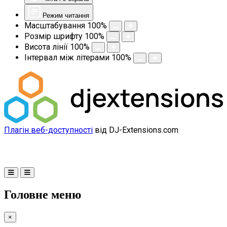
Режим читання
Масштабування
100
%
Розмір шрифту
100
%
Висота лінії
100
%
Інтервал між літерами
100
%
Плагін веб-доступності
від DJ-Extensions.com
Головне меню
×