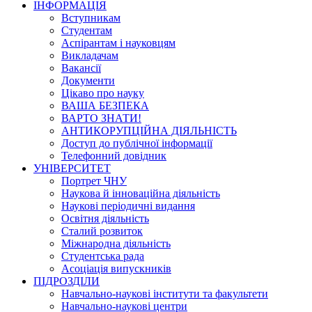
ІНФОРМАЦІЯ
Вступникам
Студентам
Аспірантам і науковцям
Викладачам
Вакансії
Документи
Цікаво про науку
ВАША БЕЗПЕКА
ВАРТО ЗНАТИ!
АНТИКОРУПЦІЙНА ДІЯЛЬНІСТЬ
Доступ до публічної інформації
Телефонний довідник
УНІВЕРСИТЕТ
Портрет ЧНУ
Наукова й інноваційна діяльність
Наукові періодичні видання
Освітня діяльність
Сталий розвиток
Міжнародна діяльність
Студентська рада
Асоціація випускників
ПІДРОЗДІЛИ
Навчально-наукові інститути та факультети
Навчально-наукові центри