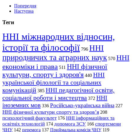
Попередня
Наступна
Теги
ННІ міжнародних відносин,
історії та філософії
ННІ
796
природничих та аграрних наук
ННІ
570
економіки і права
ННІ фізичної
511
культури, спорту і здоров'я
ННІ
440
української філології та соціальних
комунікацій
ННІ педагогічної освіти,
385
соціальної роботи і мистецтва
ННІ
372
іноземних мов
Російсько-українська війна
336
227
ННІ фізичної культури спорту та здоров’я
208
психологічний факультет
ННІ інформаційних та
176
освітніх технологій
допомога ЗСУ
спортсмени
174
166
ЧНУ
перемога
142
137
Приймальна комісія ЧНУ
119