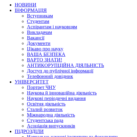
НОВИНИ
ІНФОРМАЦІЯ
Вступникам
Студентам
Аспірантам і науковцям
Викладачам
Вакансії
Документи
Цікаво про науку
ВАША БЕЗПЕКА
ВАРТО ЗНАТИ!
АНТИКОРУПЦІЙНА ДІЯЛЬНІСТЬ
Доступ до публічної інформації
Телефонний довідник
УНІВЕРСИТЕТ
Портрет ЧНУ
Наукова й інноваційна діяльність
Наукові періодичні видання
Освітня діяльність
Сталий розвиток
Міжнародна діяльність
Студентська рада
Асоціація випускників
ПІДРОЗДІЛИ
Навчально-наукові інститути та факультети