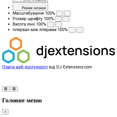
Режим читання
Масштабування
100
%
Розмір шрифту
100
%
Висота лінії
100
%
Інтервал між літерами
100
%
Плагін веб-доступності
від DJ-Extensions.com
Головне меню
×