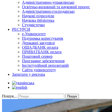
Адміністративно-управлінські
Освітньо-виховний та науковий процес
Адміністративно-господарські
Наукові підрозділи
Наукова бібліотека
Студмістечко
РЕСУРСИ
е-Університет
Підтримка користувачів
Державні закупівлі
ОЩАДБАНК оплата
ПРИВАТБАНК оплата
Поштовий сервер
Програмне забезпечення
Інституційний репозитарій
Сайти університету
Запитати у ректора
Пошук...
Пошук