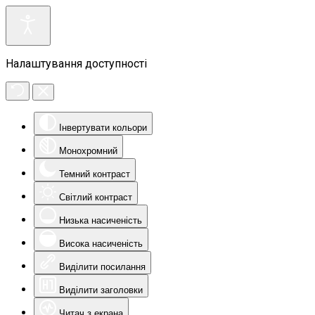
Налаштування доступності
Інвертувати кольори
Монохромний
Темний контраст
Світлий контраст
Низька насиченість
Висока насиченість
Виділити посилання
Виділити заголовки
Читач з екрана