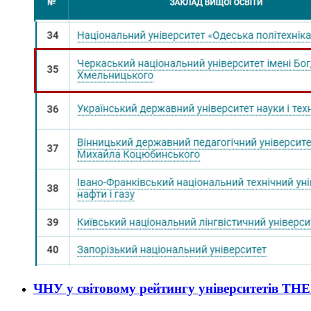
ЧНУ у світовому рейтингу університетів THE