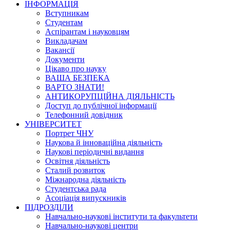
ІНФОРМАЦІЯ
Вступникам
Студентам
Аспірантам і науковцям
Викладачам
Вакансії
Документи
Цікаво про науку
ВАША БЕЗПЕКА
ВАРТО ЗНАТИ!
АНТИКОРУПЦІЙНА ДІЯЛЬНІСТЬ
Доступ до публічної інформації
Телефонний довідник
УНІВЕРСИТЕТ
Портрет ЧНУ
Наукова й інноваційна діяльність
Наукові періодичні видання
Освітня діяльність
Сталий розвиток
Міжнародна діяльність
Студентська рада
Асоціація випускників
ПІДРОЗДІЛИ
Навчально-наукові інститути та факультети
Навчально-наукові центри