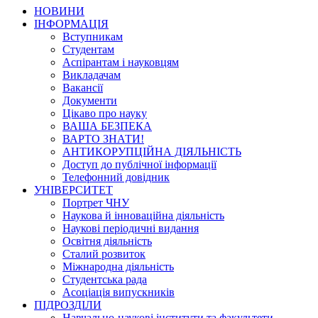
НОВИНИ
ІНФОРМАЦІЯ
Вступникам
Студентам
Аспірантам і науковцям
Викладачам
Вакансії
Документи
Цікаво про науку
ВАША БЕЗПЕКА
ВАРТО ЗНАТИ!
АНТИКОРУПЦІЙНА ДІЯЛЬНІСТЬ
Доступ до публічної інформації
Телефонний довідник
УНІВЕРСИТЕТ
Портрет ЧНУ
Наукова й інноваційна діяльність
Наукові періодичні видання
Освітня діяльність
Сталий розвиток
Міжнародна діяльність
Студентська рада
Асоціація випускників
ПІДРОЗДІЛИ
Навчально-наукові інститути та факультети