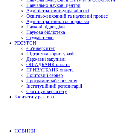
Навчально-наукові центри
Адміністративно-управлінські
Освітньо-виховний та науковий процес
Адміністративно-господарські
Наукові підрозділи
Наукова бібліотека
Студмістечко
РЕСУРСИ
е-Університет
Підтримка користувачів
Державні закупівлі
ОЩАДБАНК оплата
ПРИВАТБАНК оплата
Поштовий сервер
Програмне забезпечення
Інституційний репозитарій
Сайти університету
Запитати у ректора
НОВИНИ