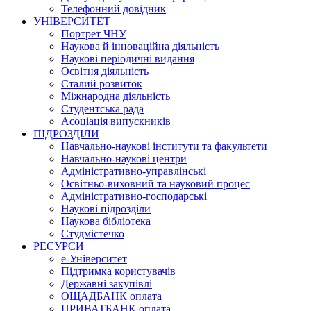
Телефонний довідник
УНІВЕРСИТЕТ
Портрет ЧНУ
Наукова й інноваційна діяльність
Наукові періодичні видання
Освітня діяльність
Сталий розвиток
Міжнародна діяльність
Студентська рада
Асоціація випускників
ПІДРОЗДІЛИ
Навчально-наукові інститути та факультети
Навчально-наукові центри
Адміністративно-управлінські
Освітньо-виховний та науковий процес
Адміністративно-господарські
Наукові підрозділи
Наукова бібліотека
Студмістечко
РЕСУРСИ
е-Університет
Підтримка користувачів
Державні закупівлі
ОЩАДБАНК оплата
ПРИВАТБАНК оплата