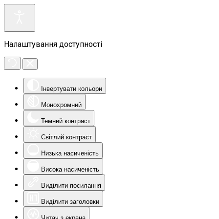
Налаштування доступності
Інвертувати кольори
Монохромний
Темний контраст
Світлий контраст
Низька насиченість
Висока насиченість
Виділити посилання
Виділити заголовки
Читач з екрана