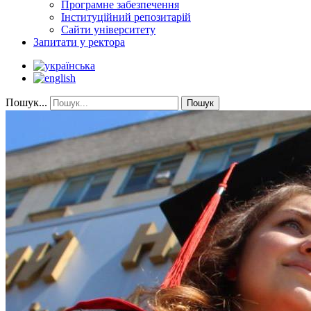
Програмне забезпечення
Інституційний репозитарій
Сайти університету
Запитати у ректора
Пошук...
Пошук