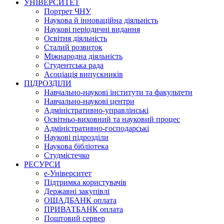
УНІВЕРСИТЕТ
Портрет ЧНУ
Наукова й інноваційна діяльність
Наукові періодичні видання
Освітня діяльність
Сталий розвиток
Міжнародна діяльність
Студентська рада
Асоціація випускників
ПІДРОЗДІЛИ
Навчально-наукові інститути та факультети
Навчально-наукові центри
Адміністративно-управлінські
Освітньо-виховний та науковий процес
Адміністративно-господарські
Наукові підрозділи
Наукова бібліотека
Студмістечко
РЕСУРСИ
е-Університет
Підтримка користувачів
Державні закупівлі
ОЩАДБАНК оплата
ПРИВАТБАНК оплата
Поштовий сервер