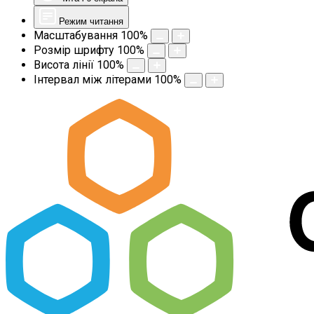
Режим читання
Масштабування
100
%
Розмір шрифту
100
%
Висота лінії
100
%
Інтервал між літерами
100
%