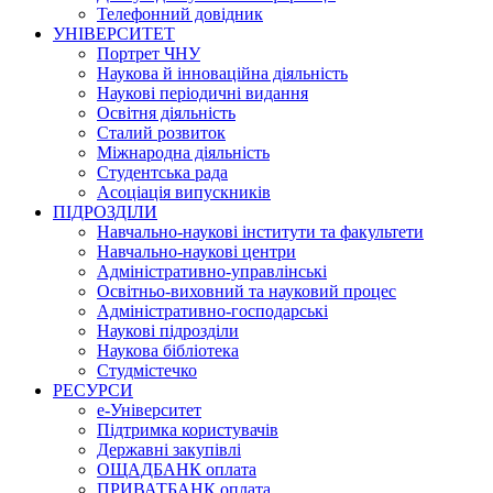
Телефонний довідник
УНІВЕРСИТЕТ
Портрет ЧНУ
Наукова й інноваційна діяльність
Наукові періодичні видання
Освітня діяльність
Сталий розвиток
Міжнародна діяльність
Студентська рада
Асоціація випускників
ПІДРОЗДІЛИ
Навчально-наукові інститути та факультети
Навчально-наукові центри
Адміністративно-управлінські
Освітньо-виховний та науковий процес
Адміністративно-господарські
Наукові підрозділи
Наукова бібліотека
Студмістечко
РЕСУРСИ
е-Університет
Підтримка користувачів
Державні закупівлі
ОЩАДБАНК оплата
ПРИВАТБАНК оплата