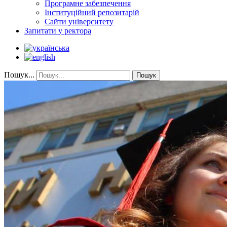
Програмне забезпечення
Інституційний репозитарій
Сайти університету
Запитати у ректора
Пошук...
Пошук