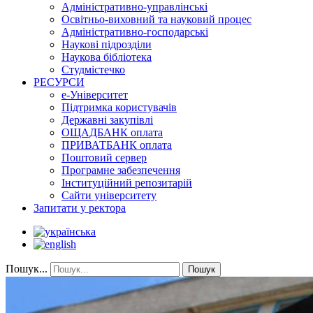
Адміністративно-управлінські
Освітньо-виховний та науковий процес
Адміністративно-господарські
Наукові підрозділи
Наукова бібліотека
Студмістечко
РЕСУРСИ
е-Університет
Підтримка користувачів
Державні закупівлі
ОЩАДБАНК оплата
ПРИВАТБАНК оплата
Поштовий сервер
Програмне забезпечення
Інституційний репозитарій
Сайти університету
Запитати у ректора
Пошук...
Пошук