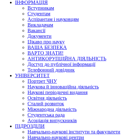
ІНФОРМАЦІЯ
Вступникам
Студентам
Аспірантам і науковцям
Викладачам
Вакансії
Документи
Цікаво про науку
ВАША БЕЗПЕКА
ВАРТО ЗНАТИ!
АНТИКОРУПЦІЙНА ДІЯЛЬНІСТЬ
Доступ до публічної інформації
Телефонний довідник
УНІВЕРСИТЕТ
Портрет ЧНУ
Наукова й інноваційна діяльність
Наукові періодичні видання
Освітня діяльність
Сталий розвиток
Міжнародна діяльність
Студентська рада
Асоціація випускників
ПІДРОЗДІЛИ
Навчально-наукові інститути та факультети
Навчально-наукові центри