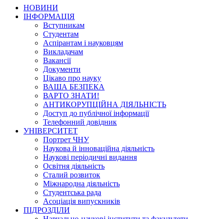
НОВИНИ
ІНФОРМАЦІЯ
Вступникам
Студентам
Аспірантам і науковцям
Викладачам
Вакансії
Документи
Цікаво про науку
ВАША БЕЗПЕКА
ВАРТО ЗНАТИ!
АНТИКОРУПЦІЙНА ДІЯЛЬНІСТЬ
Доступ до публічної інформації
Телефонний довідник
УНІВЕРСИТЕТ
Портрет ЧНУ
Наукова й інноваційна діяльність
Наукові періодичні видання
Освітня діяльність
Сталий розвиток
Міжнародна діяльність
Студентська рада
Асоціація випускників
ПІДРОЗДІЛИ
Навчально-наукові інститути та факультети