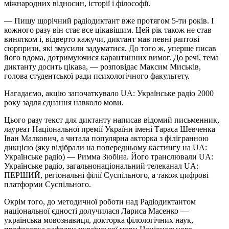
міжнародних відносин, історії і філософії.
— Пишу щорічний радіодиктант вже протягом 5-ти років. І
кожного разу він стає все цікавішим. Цей рік також не став
винятком і, відверто кажучи, диктант мав певні раптові
сюрпризи, які змусили задуматися. До того ж, уперше писав
його вдома, дотримуючися карантинних вимог. До речі, тема
диктанту досить цікава, — розповідає Максим Миськів,
голова студентської ради психологічного факультету.
Нагадаємо, акцію започаткувало UA: Українське радіо 2000
року задля єднання навколо мови.
Цього разу текст для диктанту написав відомий письменник,
лауреат Національної премії України імені Тараса Шевченка
Іван Малкович, а читала популярна акторка з філігранною
дикцією (яку відібрали на попередньому кастингу на UA:
Українське радіо) — Римма Зюбіна. Його транслювали UA:
Українське радіо, загальнонаціональний телеканал UA:
ПЕРШИЙ, регіональні філії Суспільного, а також цифрові
платформи Суспільного.
Окрім того, до методичної роботи над Радіодиктантом
національної єдності долучилася Лариса Масенко —
українська мовознавиця, докторка філологічних наук,