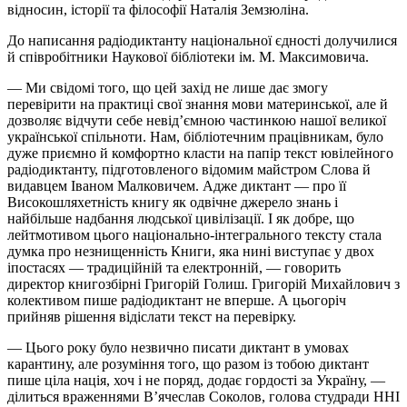
відносин, історії та філософії Наталія Земзюліна.
До написання радіодиктанту національної єдності долучилися
й співробітники Наукової бібліотеки ім. М. Максимовича.
— Ми свідомі того, що цей захід не лише дає змогу
перевірити на практиці свої знання мови материнської, але й
дозволяє відчути себе невід’ємною частинкою нашої великої
української спільноти. Нам, бібліотечним працівникам, було
дуже приємно й комфортно класти на папір текст ювілейного
радіодиктанту, підготовленого відомим майстром Слова й
видавцем Іваном Малковичем. Адже диктант — про її
Високошляхетність книгу як одвічне джерело знань і
найбільше надбання людської цивілізації. І як добре, що
лейтмотивом цього національно-інтегрального тексту стала
думка про незнищенність Книги, яка нині виступає у двох
іпостасях — традиційній та електронній, — говорить
директор книгозбірні Григорій Голиш. Григорій Михайлович з
колективом пише радіодиктант не вперше. А цьогоріч
прийняв рішення відіслати текст на перевірку.
— Цього року було незвично писати диктант в умовах
карантину, але розуміння того, що разом із тобою диктант
пише ціла нація, хоч і не поряд, додає гордості за Україну, —
ділиться враженнями В’ячеслав Соколов, голова студради ННІ