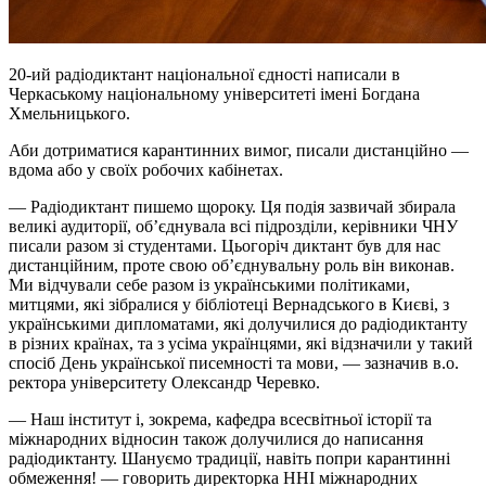
20-ий радіодиктант національної єдності написали в
Черкаському національному університеті імені Богдана
Хмельницького.
Аби дотриматися карантинних вимог, писали дистанційно —
вдома або у своїх робочих кабінетах.
— Радіодиктант пишемо щороку. Ця подія зазвичай збирала
великі аудиторії, об’єднувала всі підрозділи, керівники ЧНУ
писали разом зі студентами. Цьогоріч диктант був для нас
дистанційним, проте свою об’єднувальну роль він виконав.
Ми відчували себе разом із українськими політиками,
митцями, які зібралися у бібліотеці Вернадського в Києві, з
українськими дипломатами, які долучилися до радіодиктанту
в різних країнах, та з усіма українцями, які відзначили у такий
спосіб День української писемності та мови, — зазначив в.о.
ректора університету Олександр Черевко.
— Наш інститут і, зокрема, кафедра всесвітньої історії та
міжнародних відносин також долучилися до написання
радіодиктанту. Шануємо традиції, навіть попри карантинні
обмеження! — говорить директорка ННІ міжнародних