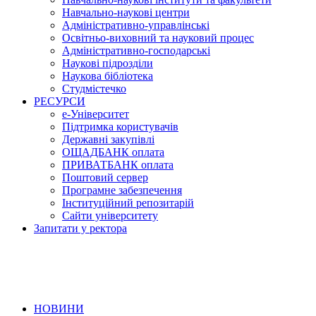
Навчально-наукові центри
Адміністративно-управлінські
Освітньо-виховний та науковий процес
Адміністративно-господарські
Наукові підрозділи
Наукова бібліотека
Студмістечко
РЕСУРСИ
е-Університет
Підтримка користувачів
Державні закупівлі
ОЩАДБАНК оплата
ПРИВАТБАНК оплата
Поштовий сервер
Програмне забезпечення
Інституційний репозитарій
Сайти університету
Запитати у ректора
НОВИНИ