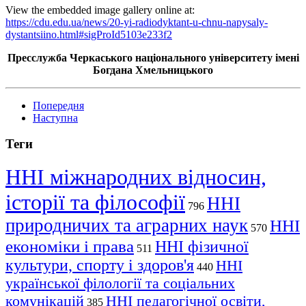
View the embedded image gallery online at:
https://cdu.edu.ua/news/20-yi-radiodyktant-u-chnu-napysaly-
dystantsiino.html#sigProId5103e233f2
Пресслужба Черкаського національного університету імені
Богдана Хмельницького
Попередня
Наступна
Теги
ННІ міжнародних відносин,
історії та філософії
ННІ
796
природничих та аграрних наук
ННІ
570
економіки і права
ННІ фізичної
511
культури, спорту і здоров'я
ННІ
440
української філології та соціальних
комунікацій
ННІ педагогічної освіти,
385