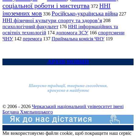
соціальної роботи і мистецтва
ННІ
372
іноземних мов
Російсько-українська війна
336
227
ННІ фізичної культури спорту та здоров’я
208
психологічний факультет
ННІ інформаційних та
176
освітніх технологій
допомога ЗСУ
спортсмени
174
166
ЧНУ
перемога
142
137
Приймальна комісія ЧНУ
119
АРХІВ НОВИН
© 2006 - 2026
Черкаський національний університет імені
Богдана Хмельницького
Ми використовуємо файли cookie, щоб покращити наш сервіс