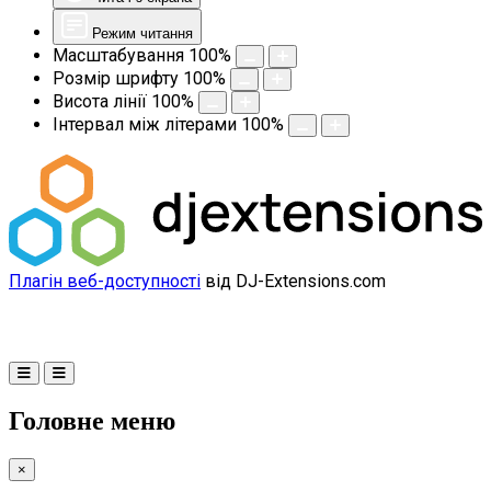
Режим читання
Масштабування
100
%
Розмір шрифту
100
%
Висота лінії
100
%
Інтервал між літерами
100
%
Плагін веб-доступності
від DJ-Extensions.com
Головне меню
×