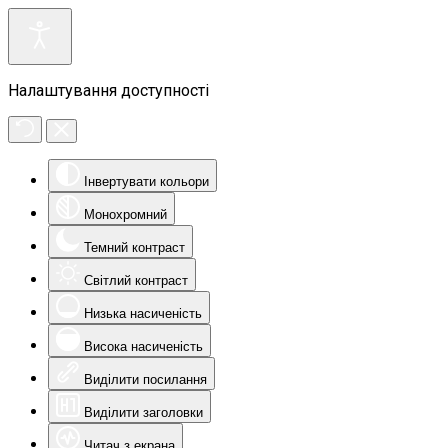
Налаштування доступності
Інвертувати кольори
Монохромний
Темний контраст
Світлий контраст
Низька насиченість
Висока насиченість
Виділити посилання
Виділити заголовки
Читач з екрана