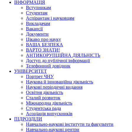
ІНФОРМАЦІЯ
Вступникам
Студентам
Аспірантам і науковцям
Викладачам
Вакансії
Документи
Цікаво про науку
ВАША БЕЗПЕКА
ВАРТО ЗНАТИ!
АНТИКОРУПЦІЙНА ДІЯЛЬНІСТЬ
Доступ до публічної інформації
Телефонний довідник
УНІВЕРСИТЕТ
Портрет ЧНУ
Наукова й інноваційна діяльність
Наукові періодичні видання
Освітня діяльність
Сталий розвиток
Міжнародна діяльність
Студентська рада
Асоціація випускників
ПІДРОЗДІЛИ
Навчально-наукові інститути та факультети
Навчально-наукові центри