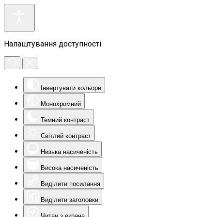
Налаштування доступності
Інвертувати кольори
Монохромний
Темний контраст
Світлий контраст
Низька насиченість
Висока насиченість
Виділити посилання
Виділити заголовки
Читач з екрана