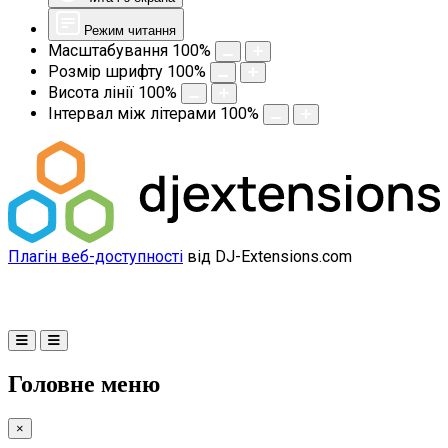
Режим читання
Масштабування
100
%
Розмір шрифту
100
%
Висота лінії
100
%
Інтервал між літерами
100
%
Плагін веб-доступності
від DJ-Extensions.com
Головне меню
×