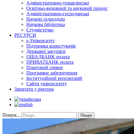
Адміністративно-управлінські
Освітньо-виховний та науковий процес
Адміністративно-господарські
Наукові підрозділи
Наукова бібліотека
Студмістечко
РЕСУРСИ
е-Університет
Підтримка користувачів
Державні закупівлі
ОЩАДБАНК оплата
ПРИВАТБАНК оплата
Поштовий сервер
Програмне забезпечення
Інституційний репозитарій
Сайти університету
Запитати у ректора
Пошук...
Пошук