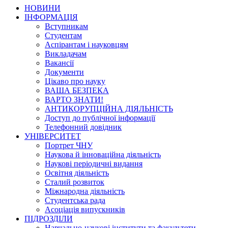
НОВИНИ
ІНФОРМАЦІЯ
Вступникам
Студентам
Аспірантам і науковцям
Викладачам
Вакансії
Документи
Цікаво про науку
ВАША БЕЗПЕКА
ВАРТО ЗНАТИ!
АНТИКОРУПЦІЙНА ДІЯЛЬНІСТЬ
Доступ до публічної інформації
Телефонний довідник
УНІВЕРСИТЕТ
Портрет ЧНУ
Наукова й інноваційна діяльність
Наукові періодичні видання
Освітня діяльність
Сталий розвиток
Міжнародна діяльність
Студентська рада
Асоціація випускників
ПІДРОЗДІЛИ
Навчально-наукові інститути та факультети