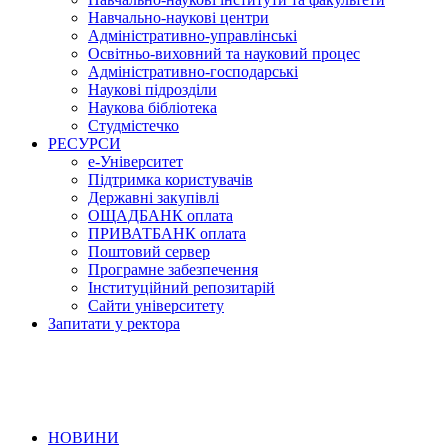
Навчально-наукові центри
Адміністративно-управлінські
Освітньо-виховний та науковий процес
Адміністративно-господарські
Наукові підрозділи
Наукова бібліотека
Студмістечко
РЕСУРСИ
е-Університет
Підтримка користувачів
Державні закупівлі
ОЩАДБАНК оплата
ПРИВАТБАНК оплата
Поштовий сервер
Програмне забезпечення
Інституційний репозитарій
Сайти університету
Запитати у ректора
НОВИНИ