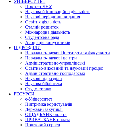
УНІВЕРСИТЕТ
Портрет ЧНУ
Наукова й інноваційна діяльність
Наукові періодичні видання
Освітня діяльність
Сталий розвиток
Міжнародна діяльність
Студентська рада
Асоціація випускників
ПІДРОЗДІЛИ
Навчально-наукові інститути та факультети
Навчально-наукові центри
Адміністративно-управлінські
Освітньо-виховний та науковий процес
Адміністративно-господарські
Наукові підрозділи
Наукова бібліотека
Студмістечко
РЕСУРСИ
е-Університет
Підтримка користувачів
Державні закупівлі
ОЩАДБАНК оплата
ПРИВАТБАНК оплата
Поштовий сервер