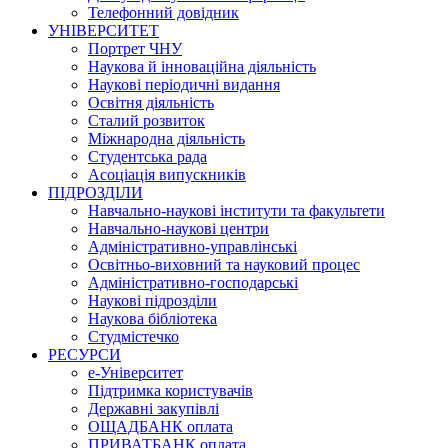
Телефонний довідник
УНІВЕРСИТЕТ
Портрет ЧНУ
Наукова й інноваційна діяльність
Наукові періодичні видання
Освітня діяльність
Сталий розвиток
Міжнародна діяльність
Студентська рада
Асоціація випускників
ПІДРОЗДІЛИ
Навчально-наукові інститути та факультети
Навчально-наукові центри
Адміністративно-управлінські
Освітньо-виховний та науковий процес
Адміністративно-господарські
Наукові підрозділи
Наукова бібліотека
Студмістечко
РЕСУРСИ
е-Університет
Підтримка користувачів
Державні закупівлі
ОЩАДБАНК оплата
ПРИВАТБАНК оплата