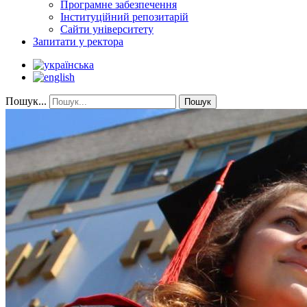
Програмне забезпечення
Інституційний репозитарій
Сайти університету
Запитати у ректора
Пошук...
Пошук