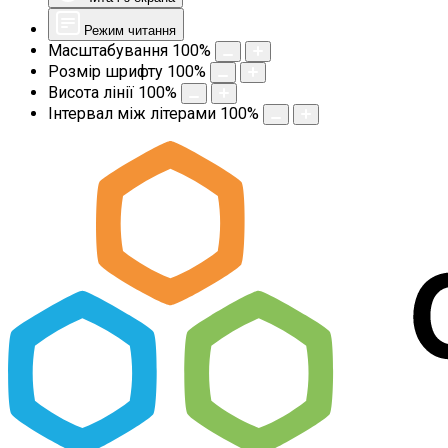
Режим читання
Масштабування
100
%
Розмір шрифту
100
%
Висота лінії
100
%
Інтервал між літерами
100
%