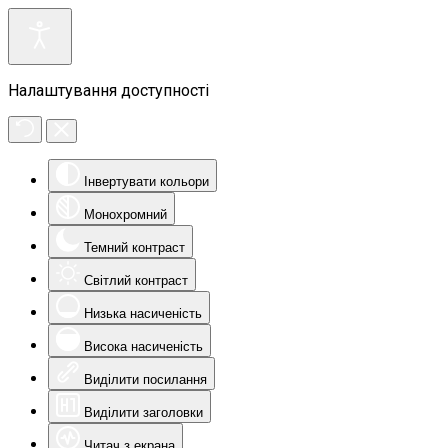
Налаштування доступності
Інвертувати кольори
Монохромний
Темний контраст
Світлий контраст
Низька насиченість
Висока насиченість
Виділити посилання
Виділити заголовки
Читач з екрана