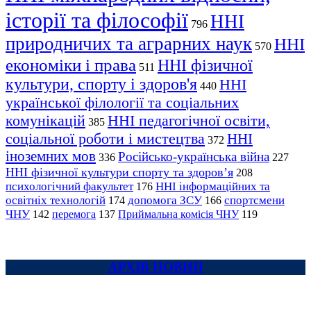
історії та філософії
ННІ
796
природничих та аграрних наук
ННІ
570
економіки і права
ННІ фізичної
511
культури, спорту і здоров'я
ННІ
440
української філології та соціальних
комунікацій
ННІ педагогічної освіти,
385
соціальної роботи і мистецтва
ННІ
372
іноземних мов
Російсько-українська війна
336
227
ННІ фізичної культури спорту та здоров’я
208
психологічний факультет
ННІ інформаційних та
176
освітніх технологій
допомога ЗСУ
спортсмени
174
166
ЧНУ
перемога
142
137
Приймальна комісія ЧНУ
119
АРХІВ НОВИН