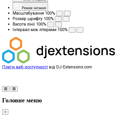
Режим читання
Масштабування
100
%
Розмір шрифту
100
%
Висота лінії
100
%
Інтервал між літерами
100
%
Плагін веб-доступності
від DJ-Extensions.com
Головне меню
×