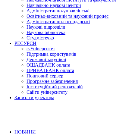
Навчально-наукові центри
Адміністративно-управлінські
Освітньо-виховний та науковий процес
Адміністративно-господарські
Наукові підрозділи
Наукова бібліотека
Студмістечко
РЕСУРСИ
е-Університет
Підтримка користувачів
Державні закупівлі
ОЩАДБАНК оплата
ПРИВАТБАНК оплата
Поштовий сервер
Програмне забезпечення
Інституційний репозитарій
Сайти університету
Запитати у ректора
НОВИНИ