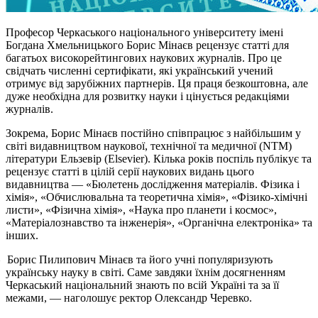
Професор Черкаського національного університету імені
Богдана Хмельницького Борис Мінаєв рецензує статті для
багатьох високорейтингових наукових журналів. Про це
свідчать численні сертифікати, які український учений
отримує від зарубіжних партнерів. Ця праця безкоштовна, але
дуже необхідна для розвитку науки і цінується редакціями
журналів.
Зокрема, Борис Мінаєв постійно співпрацює з найбільшим у
світі видавництвом наукової, технічної та медичної (NTM)
літератури Ельзевір (Elsevier). Кілька років поспіль публікує та
рецензує статті в цілій серії наукових видань цього
видавництва — «Бюлетень дослідження матеріалів. Фізика і
хімія», «Обчислювальна та теоретична хімія», «Фізико-хімічні
листи», «Фізична хімія», «Наука про планети і космос»,
«Матеріалознавство та інженерія», «Органічна електроніка» та
інших.
Борис Пилипович Мінаєв та його учні популяризують
українську науку в світі. Саме завдяки їхнім досягненням
Черкаський національний знають по всій Україні та за її
межами, — наголошує ректор Олександр Черевко.