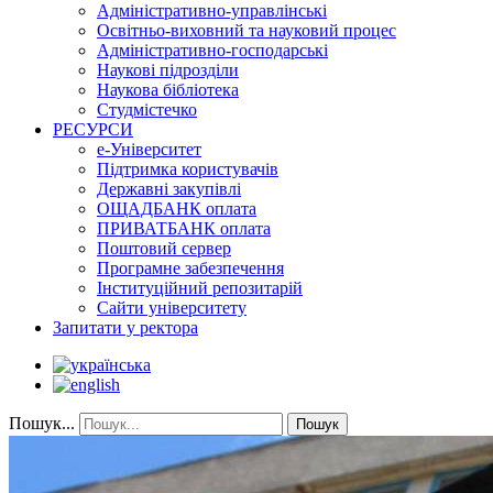
Адміністративно-управлінські
Освітньо-виховний та науковий процес
Адміністративно-господарські
Наукові підрозділи
Наукова бібліотека
Студмістечко
РЕСУРСИ
е-Університет
Підтримка користувачів
Державні закупівлі
ОЩАДБАНК оплата
ПРИВАТБАНК оплата
Поштовий сервер
Програмне забезпечення
Інституційний репозитарій
Сайти університету
Запитати у ректора
Пошук...
Пошук