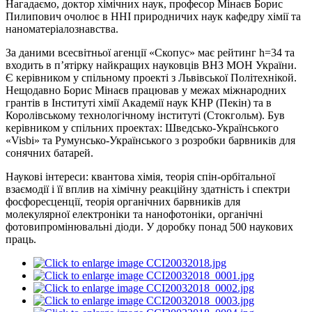
Нагадаємо, доктор хімічних наук, професор Мінаєв Борис
Пилипович очолює в ННІ природничих наук кафедру хімії та
наноматеріалознавства.
За даними всесвітньої агенції «Скопус» має рейтинг h=34 та
входить в п’ятірку найкращих науковців ВНЗ МОН України.
Є керівником у спільному проекті з Львівської Політехнікой.
Нещодавно Борис Мінаєв працював у межах міжнародних
грантів в Інституті хімії Академії наук КНР (Пекін) та в
Королівському технологічному інституті (Стокгольм). Був
керівником у спільних проектах: Шведсько-Українського
«Visbі» та Румунсько-Українського з розробки барвників для
сонячних батарей.
Наукові інтереси: квантова хімія, теорія спін-орбітальної
взаємодії і її вплив на хімічну реакційну здатність і спектри
фосфоресценції, теорія органічних барвників для
молекулярної електроніки та нанофотоніки, органічні
фотовипромінювальні діоди. У доробку понад 500 наукових
праць.