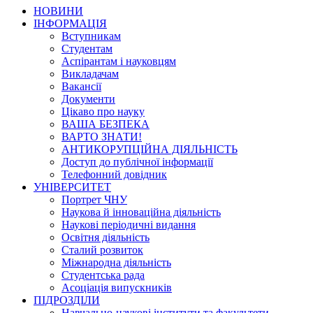
НОВИНИ
ІНФОРМАЦІЯ
Вступникам
Студентам
Аспірантам і науковцям
Викладачам
Вакансії
Документи
Цікаво про науку
ВАША БЕЗПЕКА
ВАРТО ЗНАТИ!
АНТИКОРУПЦІЙНА ДІЯЛЬНІСТЬ
Доступ до публічної інформації
Телефонний довідник
УНІВЕРСИТЕТ
Портрет ЧНУ
Наукова й інноваційна діяльність
Наукові періодичні видання
Освітня діяльність
Сталий розвиток
Міжнародна діяльність
Студентська рада
Асоціація випускників
ПІДРОЗДІЛИ
Навчально-наукові інститути та факультети