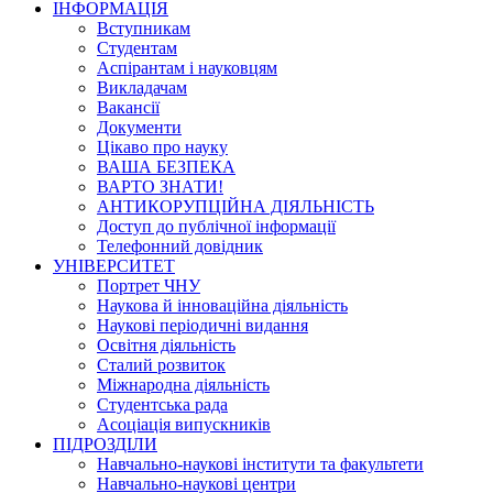
ІНФОРМАЦІЯ
Вступникам
Студентам
Аспірантам і науковцям
Викладачам
Вакансії
Документи
Цікаво про науку
ВАША БЕЗПЕКА
ВАРТО ЗНАТИ!
АНТИКОРУПЦІЙНА ДІЯЛЬНІСТЬ
Доступ до публічної інформації
Телефонний довідник
УНІВЕРСИТЕТ
Портрет ЧНУ
Наукова й інноваційна діяльність
Наукові періодичні видання
Освітня діяльність
Сталий розвиток
Міжнародна діяльність
Студентська рада
Асоціація випускників
ПІДРОЗДІЛИ
Навчально-наукові інститути та факультети
Навчально-наукові центри