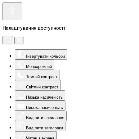
Налаштування доступності
Інвертувати кольори
Монохромний
Темний контраст
Світлий контраст
Низька насиченість
Висока насиченість
Виділити посилання
Виділити заголовки
Читач з екрана