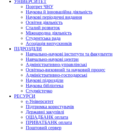
УНІВЕРСИТЕТ
Портрет ЧНУ
Наукова й інноваційна діяльність
Наукові періодичні видання
Освітня діяльність
Сталий розвиток
Міжнародна діяльність
Студентська рада
Асоціація випускників
ПІДРОЗДІЛИ
Навчально-наукові інститути та факультети
Навчально-наукові центри
Адміністративно-управлінські
Освітньо-виховний та науковий процес
Адміністративно-господарські
Наукові підрозділи
Наукова бібліотека
Студмістечко
РЕСУРСИ
е-Університет
Підтримка користувачів
Державні закупівлі
ОЩАДБАНК оплата
ПРИВАТБАНК оплата
Поштовий сервер