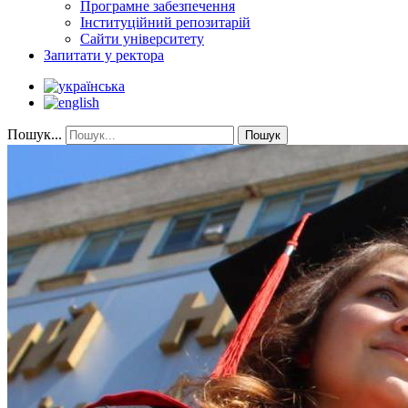
Програмне забезпечення
Інституційний репозитарій
Сайти університету
Запитати у ректора
Пошук...
Пошук