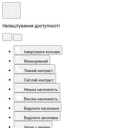
Налаштування доступності
Інвертувати кольори
Монохромний
Темний контраст
Світлий контраст
Низька насиченість
Висока насиченість
Виділити посилання
Виділити заголовки
Читач з екрана