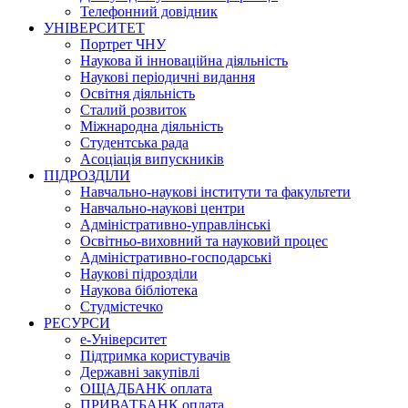
Телефонний довідник
УНІВЕРСИТЕТ
Портрет ЧНУ
Наукова й інноваційна діяльність
Наукові періодичні видання
Освітня діяльність
Сталий розвиток
Міжнародна діяльність
Студентська рада
Асоціація випускників
ПІДРОЗДІЛИ
Навчально-наукові інститути та факультети
Навчально-наукові центри
Адміністративно-управлінські
Освітньо-виховний та науковий процес
Адміністративно-господарські
Наукові підрозділи
Наукова бібліотека
Студмістечко
РЕСУРСИ
е-Університет
Підтримка користувачів
Державні закупівлі
ОЩАДБАНК оплата
ПРИВАТБАНК оплата