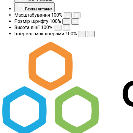
Режим читання
Масштабування
100
%
Розмір шрифту
100
%
Висота лінії
100
%
Інтервал між літерами
100
%