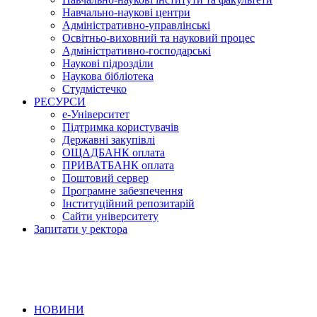
Навчально-наукові центри
Адміністративно-управлінські
Освітньо-виховний та науковий процес
Адміністративно-господарські
Наукові підрозділи
Наукова бібліотека
Студмістечко
РЕСУРСИ
е-Університет
Підтримка користувачів
Державні закупівлі
ОЩАДБАНК оплата
ПРИВАТБАНК оплата
Поштовий сервер
Програмне забезпечення
Інституційний репозитарій
Сайти університету
Запитати у ректора
НОВИНИ