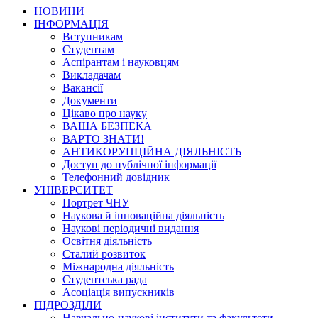
НОВИНИ
ІНФОРМАЦІЯ
Вступникам
Студентам
Аспірантам і науковцям
Викладачам
Вакансії
Документи
Цікаво про науку
ВАША БЕЗПЕКА
ВАРТО ЗНАТИ!
АНТИКОРУПЦІЙНА ДІЯЛЬНІСТЬ
Доступ до публічної інформації
Телефонний довідник
УНІВЕРСИТЕТ
Портрет ЧНУ
Наукова й інноваційна діяльність
Наукові періодичні видання
Освітня діяльність
Сталий розвиток
Міжнародна діяльність
Студентська рада
Асоціація випускників
ПІДРОЗДІЛИ
Навчально-наукові інститути та факультети