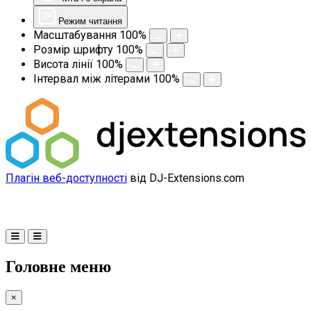
Режим читання
Масштабування
100
%
Розмір шрифту
100
%
Висота лінії
100
%
Інтервал між літерами
100
%
Плагін веб-доступності
від DJ-Extensions.com
Головне меню
×