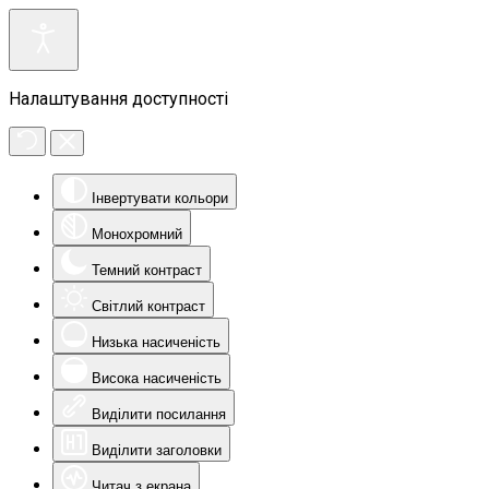
Налаштування доступності
Інвертувати кольори
Монохромний
Темний контраст
Світлий контраст
Низька насиченість
Висока насиченість
Виділити посилання
Виділити заголовки
Читач з екрана