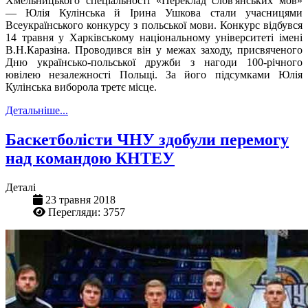
Хмельницького спеціальності «Переклад слов'янських мов»
— Юлія Кулінська й Ірина Ушкова стали учасницями
Всеукраїнського конкурсу з польської мов
и. Конкурс
відбувся
14 травня у Харківському національному університеті імені
В.Н.Каразіна. Проводився він у межах заходу, присвяченого
Дню українсько-польської дружби з нагоди 100-річного
ювілею незалежності Польщі.
За його підсумками
Юлія
Кулінська вибор
о
ла третє місце.
Детальніше...
Баскетболісти ЧНУ здобули перемогу
над командою КНТЕУ
Деталі
23 травня 2018
Перегляди: 3757