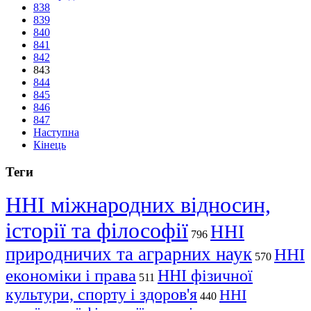
838
839
840
841
842
843
844
845
846
847
Наступна
Кінець
Теги
ННІ міжнародних відносин,
історії та філософії
ННІ
796
природничих та аграрних наук
ННІ
570
економіки і права
ННІ фізичної
511
культури, спорту і здоров'я
ННІ
440