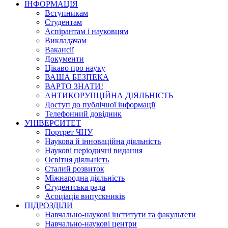
ІНФОРМАЦІЯ
Вступникам
Студентам
Аспірантам і науковцям
Викладачам
Вакансії
Документи
Цікаво про науку
ВАША БЕЗПЕКА
ВАРТО ЗНАТИ!
АНТИКОРУПЦІЙНА ДІЯЛЬНІСТЬ
Доступ до публічної інформації
Телефонний довідник
УНІВЕРСИТЕТ
Портрет ЧНУ
Наукова й інноваційна діяльність
Наукові періодичні видання
Освітня діяльність
Сталий розвиток
Міжнародна діяльність
Студентська рада
Асоціація випускників
ПІДРОЗДІЛИ
Навчально-наукові інститути та факультети
Навчально-наукові центри