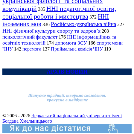
української філології та соціальних
комунікацій
ННІ педагогічної освіти,
385
соціальної роботи і мистецтва
ННІ
372
іноземних мов
Російсько-українська війна
336
227
ННІ фізичної культури спорту та здоров’я
208
психологічний факультет
ННІ інформаційних та
176
освітніх технологій
допомога ЗСУ
спортсмени
174
166
ЧНУ
перемога
142
137
Приймальна комісія ЧНУ
119
АРХІВ НОВИН
© 2006 - 2026
Черкаський національний університет імені
Богдана Хмельницького