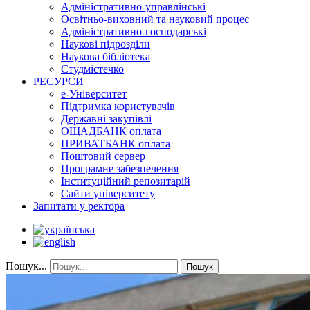
Адміністративно-управлінські
Освітньо-виховний та науковий процес
Адміністративно-господарські
Наукові підрозділи
Наукова бібліотека
Студмістечко
РЕСУРСИ
е-Університет
Підтримка користувачів
Державні закупівлі
ОЩАДБАНК оплата
ПРИВАТБАНК оплата
Поштовий сервер
Програмне забезпечення
Інституційний репозитарій
Сайти університету
Запитати у ректора
Пошук...
Пошук