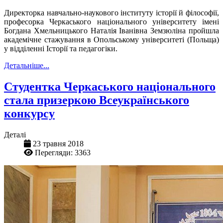
Директор
ка навчально-наукового інституту
історії
й
філософії,
п
рофесо
рка Черкаського національного університету імені
Богдана Хмельницького
Натал
ія Іванівна
Земзюліна
пройшла
академічн
е
стажування в Опольському університеті (Польща)
у
відділенн
і
Історії та педагогіки
.
Детальніше...
Студентка Черкаського національного
стала призеркою Всеукраїнського
конкурсу
Деталі
23 травня 2018
Перегляди: 3363