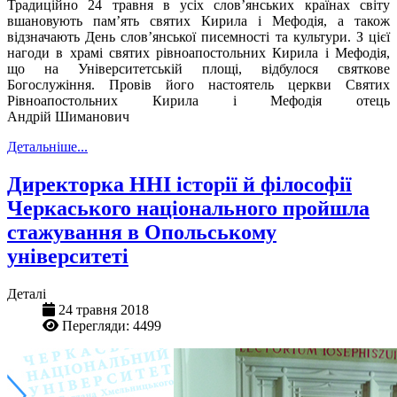
Традиційно 24 травня в усіх слов’янських країнах світу
вшановують пам’ять святих Кирила і Мефодія, а також
відзначають День слов’янської писемності та культури. З цієї
нагоди в храмі святих рівноапостольних Кирила і Мефодія,
що на Університетській площі, відбулося святкове
Богослужіння. Провів його настоятель церкви Святих
Рівноапостольних Кирила і Мефодія отець
Андрій Шиманович
Детальніше...
Директорка ННІ історії й філософії
Черкаського національного пройшла
стажування в Опольському
університеті
Деталі
24 травня 2018
Перегляди: 4499