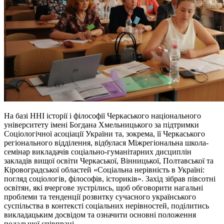
На базі ННІ історії і філософії Черкаського національного
університету імені Богдана Хмельницького за підтримки
Соціологічної асоціації України та, зокрема, її Черкаського
регіонального відділення, відбулася Міжрегіональна школа-
семінар викладачів соціально-гуманітарних дисциплін
закладів вищої освіти Черкаської, Вінницької, Полтавської та
Кіровоградської областей «Соціальна нерівність в Україні:
погляд соціологів, філософів, істориків». Захід зібрав півсотні
освітян, які вчергове зустрілись, щоб обговорити нагальні
проблеми та тенденції розвитку сучасного українського
суспільства в контексті соціальних нерівностей, поділитись
викладацьким досвідом та означити основні положення
подальшої співпраці.