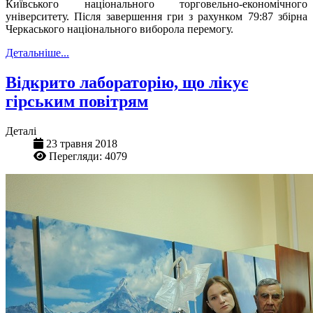
Київськ
ого
національн
ого
торговельно-економічн
ого
університе
ту. Після завершення
гр
и
з рахунком 79:87 збірна
Черкаського національного виборола перемогу.
Детальніше...
Відкрито лабораторію, що лікує
гірським повітрям
Деталі
23 травня 2018
Перегляди: 4079