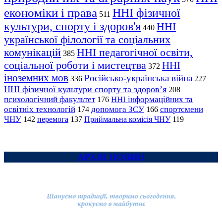
економіки і права
ННІ фізичної
511
культури, спорту і здоров'я
ННІ
440
української філології та соціальних
комунікацій
ННІ педагогічної освіти,
385
соціальної роботи і мистецтва
ННІ
372
іноземних мов
Російсько-українська війна
336
227
ННІ фізичної культури спорту та здоров’я
208
психологічний факультет
ННІ інформаційних та
176
освітніх технологій
допомога ЗСУ
спортсмени
174
166
ЧНУ
перемога
142
137
Приймальна комісія ЧНУ
119
АРХІВ НОВИН