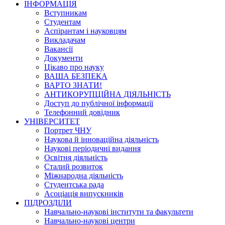
ІНФОРМАЦІЯ
Вступникам
Студентам
Аспірантам і науковцям
Викладачам
Вакансії
Документи
Цікаво про науку
ВАША БЕЗПЕКА
ВАРТО ЗНАТИ!
АНТИКОРУПЦІЙНА ДІЯЛЬНІСТЬ
Доступ до публічної інформації
Телефонний довідник
УНІВЕРСИТЕТ
Портрет ЧНУ
Наукова й інноваційна діяльність
Наукові періодичні видання
Освітня діяльність
Сталий розвиток
Міжнародна діяльність
Студентська рада
Асоціація випускників
ПІДРОЗДІЛИ
Навчально-наукові інститути та факультети
Навчально-наукові центри