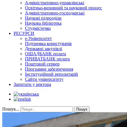
Адміністративно-управлінські
Освітньо-виховний та науковий процес
Адміністративно-господарські
Наукові підрозділи
Наукова бібліотека
Студмістечко
РЕСУРСИ
е-Університет
Підтримка користувачів
Державні закупівлі
ОЩАДБАНК оплата
ПРИВАТБАНК оплата
Поштовий сервер
Програмне забезпечення
Інституційний репозитарій
Сайти університету
Запитати у ректора
Пошук...
Пошук