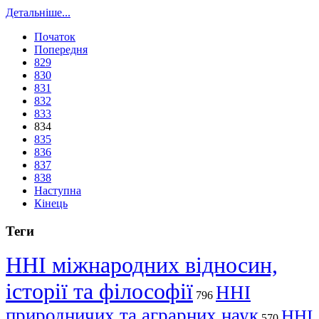
Детальніше...
Початок
Попередня
829
830
831
832
833
834
835
836
837
838
Наступна
Кінець
Теги
ННІ міжнародних відносин,
історії та філософії
ННІ
796
природничих та аграрних наук
ННІ
570