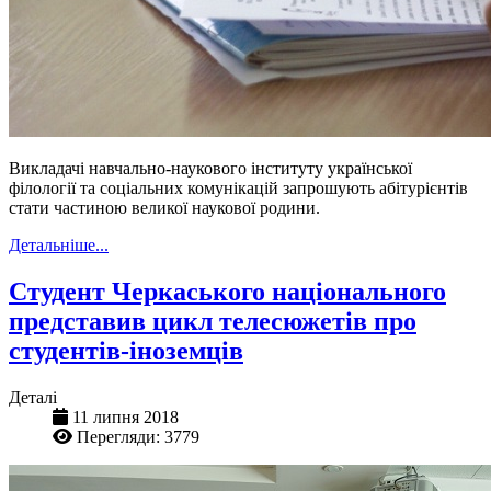
Викладачі навчально-наукового інституту української
філології та соціальних комунікацій запрошують абітурієнтів
стати частиною великої наукової родини.
Детальніше...
Студент Черкаського національного
представив цикл телесюжетів про
студентів-іноземців
Деталі
11 липня 2018
Перегляди: 3779