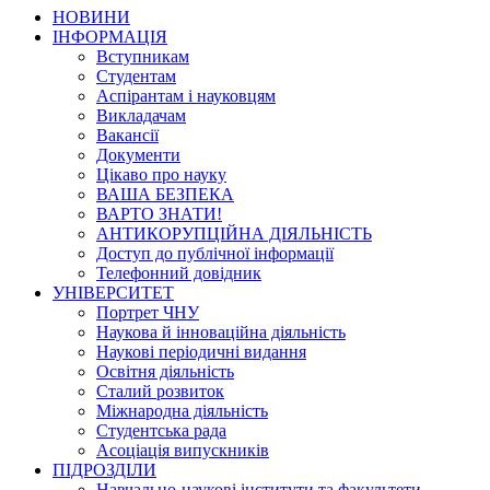
НОВИНИ
ІНФОРМАЦІЯ
Вступникам
Студентам
Аспірантам і науковцям
Викладачам
Вакансії
Документи
Цікаво про науку
ВАША БЕЗПЕКА
ВАРТО ЗНАТИ!
АНТИКОРУПЦІЙНА ДІЯЛЬНІСТЬ
Доступ до публічної інформації
Телефонний довідник
УНІВЕРСИТЕТ
Портрет ЧНУ
Наукова й інноваційна діяльність
Наукові періодичні видання
Освітня діяльність
Сталий розвиток
Міжнародна діяльність
Студентська рада
Асоціація випускників
ПІДРОЗДІЛИ
Навчально-наукові інститути та факультети