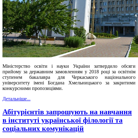
Міністерство освіти і науки України затвердило обсяги
прийому за державним замовленням у 2018 році за освітнім
ступенем бакалавра для Черкаського національного
університету імені Богдана Хмельницького за закритими
конкурсними пропозиціями.
Детальніше...
Абітурієнтів запрошують на навчання
в інституті української філології та
соціальних комунікацій