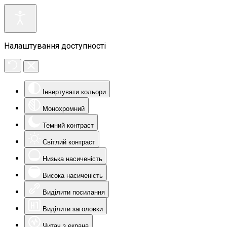
Налаштування доступності
Інвертувати кольори
Монохромний
Темний контраст
Світлий контраст
Низька насиченість
Висока насиченість
Виділити посилання
Виділити заголовки
Читач з екрана