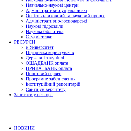
Навчально-наукові центри
Адміністративно-управлінські
Освітньо-виховний та науковий процес
Адміністративно-господарські
Наукові підрозділи
Наукова бібліотека
Студмістечко
РЕСУРСИ
е-Університет
Підтримка користувачів
Державні закупівлі
ОЩАДБАНК оплата
ПРИВАТБАНК оплата
Поштовий сервер
Програмне забезпечення
Інституційний репозитарій
Сайти університету
Запитати у ректора
НОВИНИ