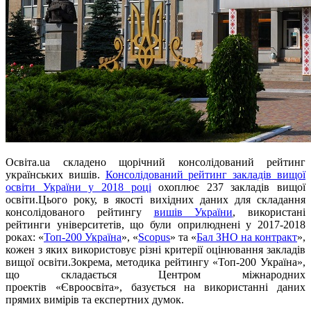
Освіта.ua складено щорічний консолідований рейтинг
українських вишів.
Консолідований рейтинг закладів вищої
освіти України у 2018 році
охоплює 237 закладів вищої
освіти.Цього року, в якості вихідних даних для складання
консолідованого рейтингу
вишів України
, використані
рейтинги університетів, що були оприлюднені у 2017-2018
роках: «
Топ-200 Україна
», «
Scopus
» та «
Бал ЗНО на контракт
»,
кожен з яких використовує різні критерії оцінювання закладів
вищої освіти.Зокрема, методика рейтингу «Топ-200 Україна»,
що складається Центром міжнародних
проектів «Євроосвіта», базується на використанні даних
прямих вимірів та експертних думок.