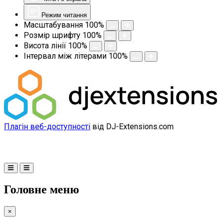
Режим читання
Масштабування
100
%
Розмір шрифту
100
%
Висота лінії
100
%
Інтервал між літерами
100
%
Плагін веб-доступності
від DJ-Extensions.com
Головне меню
×