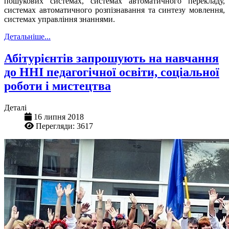
пошукових системах, системах автоматичного перекладу,
системах автоматичного розпізнавання та синтезу мовлення,
системах управління знаннями.
Детальніше...
Абітурієнтів запрошують на навчання
до ННІ педагогічної освіти, соціальної
роботи і мистецтва
Деталі
16 липня 2018
Перегляди: 3617