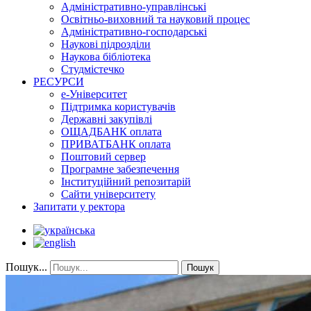
Адміністративно-управлінські
Освітньо-виховний та науковий процес
Адміністративно-господарські
Наукові підрозділи
Наукова бібліотека
Студмістечко
РЕСУРСИ
е-Університет
Підтримка користувачів
Державні закупівлі
ОЩАДБАНК оплата
ПРИВАТБАНК оплата
Поштовий сервер
Програмне забезпечення
Інституційний репозитарій
Сайти університету
Запитати у ректора
Пошук...
Пошук