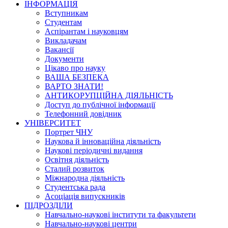
ІНФОРМАЦІЯ
Вступникам
Студентам
Аспірантам і науковцям
Викладачам
Вакансії
Документи
Цікаво про науку
ВАША БЕЗПЕКА
ВАРТО ЗНАТИ!
АНТИКОРУПЦІЙНА ДІЯЛЬНІСТЬ
Доступ до публічної інформації
Телефонний довідник
УНІВЕРСИТЕТ
Портрет ЧНУ
Наукова й інноваційна діяльність
Наукові періодичні видання
Освітня діяльність
Сталий розвиток
Міжнародна діяльність
Студентська рада
Асоціація випускників
ПІДРОЗДІЛИ
Навчально-наукові інститути та факультети
Навчально-наукові центри