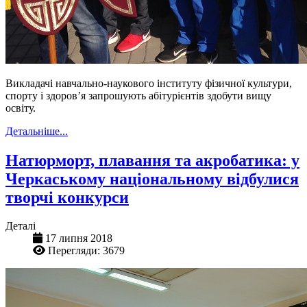
Викладачі навчально-наукового інституту фізичної культури,
спорту і здоров’я запрошують абітурієнтів здобути вищу
освіту.
Детальніше...
Натюрморт, плавання та акробатика: у
Черкаському національному відбулися
творчі конкурси
Деталі
17 липня 2018
Перегляди: 3679