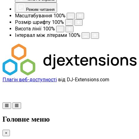
Режим читання
Масштабування
100
%
Розмір шрифту
100
%
Висота лінії
100
%
Інтервал між літерами
100
%
Плагін веб-доступності
від DJ-Extensions.com
Головне меню
×