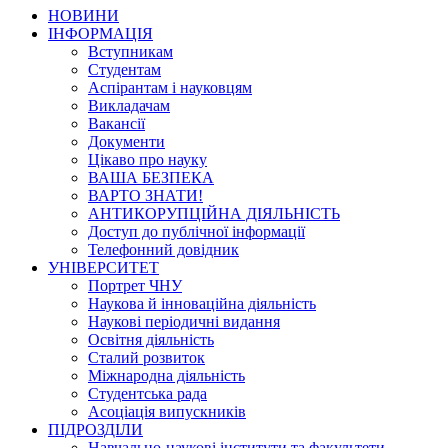
НОВИНИ
ІНФОРМАЦІЯ
Вступникам
Студентам
Аспірантам і науковцям
Викладачам
Вакансії
Документи
Цікаво про науку
ВАША БЕЗПЕКА
ВАРТО ЗНАТИ!
АНТИКОРУПЦІЙНА ДІЯЛЬНІСТЬ
Доступ до публічної інформації
Телефонний довідник
УНІВЕРСИТЕТ
Портрет ЧНУ
Наукова й інноваційна діяльність
Наукові періодичні видання
Освітня діяльність
Сталий розвиток
Міжнародна діяльність
Студентська рада
Асоціація випускників
ПІДРОЗДІЛИ
Навчально-наукові інститути та факультети