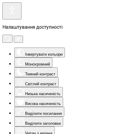
Налаштування доступності
Інвертувати кольори
Монохромний
Темний контраст
Світлий контраст
Низька насиченість
Висока насиченість
Виділити посилання
Виділити заголовки
Читач з екрана