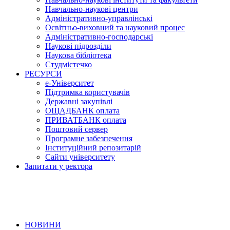
Навчально-наукові центри
Адміністративно-управлінські
Освітньо-виховний та науковий процес
Адміністративно-господарські
Наукові підрозділи
Наукова бібліотека
Студмістечко
РЕСУРСИ
е-Університет
Підтримка користувачів
Державні закупівлі
ОЩАДБАНК оплата
ПРИВАТБАНК оплата
Поштовий сервер
Програмне забезпечення
Інституційний репозитарій
Сайти університету
Запитати у ректора
НОВИНИ