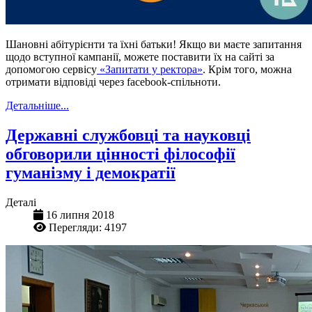
Шановні абітурієнти та їхні батьки! Якщо ви маєте запитання
щодо вступної кампанії, можете поставити їх на сайті за
допомогою сервісу
«Запитати у ректора»
. Крім того, можна
отримати відповіді через facebook-спільноти.
Детальніше...
Державні службовці та науковці
обговорили цінності філософії
гуманізму і демократії
Деталі
16 липня 2018
Перегляди: 4197