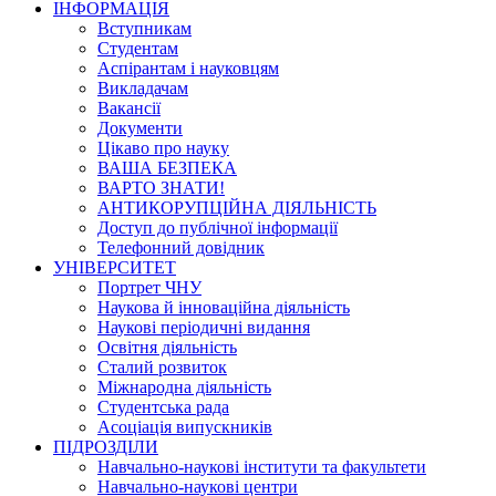
ІНФОРМАЦІЯ
Вступникам
Студентам
Аспірантам і науковцям
Викладачам
Вакансії
Документи
Цікаво про науку
ВАША БЕЗПЕКА
ВАРТО ЗНАТИ!
АНТИКОРУПЦІЙНА ДІЯЛЬНІСТЬ
Доступ до публічної інформації
Телефонний довідник
УНІВЕРСИТЕТ
Портрет ЧНУ
Наукова й інноваційна діяльність
Наукові періодичні видання
Освітня діяльність
Сталий розвиток
Міжнародна діяльність
Студентська рада
Асоціація випускників
ПІДРОЗДІЛИ
Навчально-наукові інститути та факультети
Навчально-наукові центри