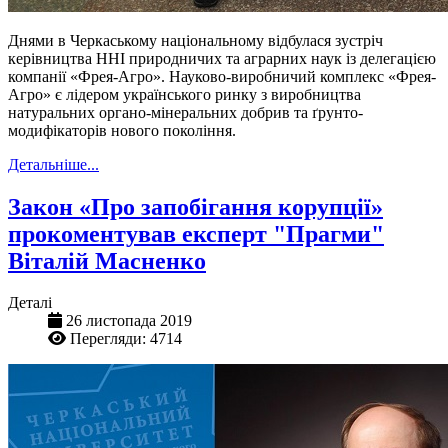
Днями в Черкаському національному відбулася зустріч
керівництва ННІ природничих та аграрних наук із делегацією
компанії «Фрея-Агро». Науково-виробничий комплекс «Фрея-
Агро» є лідером українського ринку з виробництва
натуральних органо-мінеральних добрив та ґрунто-
модифікаторів нового покоління.
Детальніше...
Закон «Про запобігання корупції»
прокоментував експерт "Прагми"
Віталій Масненко
Деталі
26 листопада 2019
Перегляди: 4714