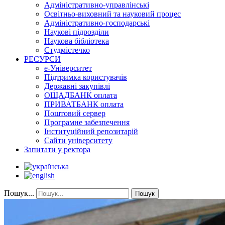
Адміністративно-управлінські
Освітньо-виховний та науковий процес
Адміністративно-господарські
Наукові підрозділи
Наукова бібліотека
Студмістечко
РЕСУРСИ
е-Університет
Підтримка користувачів
Державні закупівлі
ОЩАДБАНК оплата
ПРИВАТБАНК оплата
Поштовий сервер
Програмне забезпечення
Інституційний репозитарій
Сайти університету
Запитати у ректора
Пошук...
Пошук