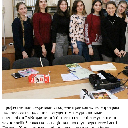
Професійними секретами створення ранкових телепрограм
поділилася нещодавно зі студентами-журналістами
спеціалізації «Видавничий бізнес та сучасні комунікативні
технології» Черкаського національного університету імені
Богдана Хмельницького відома черкаська журналістка,