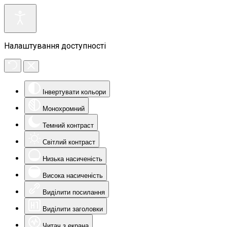
Налаштування доступності
Інвертувати кольори
Монохромний
Темний контраст
Світлий контраст
Низька насиченість
Висока насиченість
Виділити посилання
Виділити заголовки
Читач з екрана