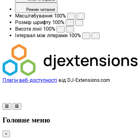
Режим читання
Масштабування
100
%
Розмір шрифту
100
%
Висота лінії
100
%
Інтервал між літерами
100
%
Плагін веб-доступності
від DJ-Extensions.com
Головне меню
×