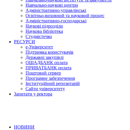
Навчально-наукові центри
Адміністративно-управлінські
Освітньо-виховний та науковий процес
Адміністративно-господарські
Наукові підрозділи
Наукова бібліотека
Студмістечко
РЕСУРСИ
е-Університет
Підтримка користувачів
Державні закупівлі
ОЩАДБАНК оплата
ПРИВАТБАНК оплата
Поштовий сервер
Програмне забезпечення
Інституційний репозитарій
Сайти університету
Запитати у ректора
НОВИНИ