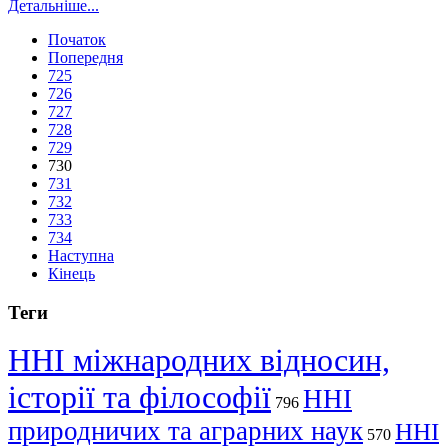
Детальніше...
Початок
Попередня
725
726
727
728
729
730
731
732
733
734
Наступна
Кінець
Теги
ННІ міжнародних відносин,
історії та філософії
ННІ
796
природничих та аграрних наук
ННІ
570