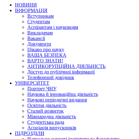
НОВИНИ
ІНФОРМАЦІЯ
Вступникам
Студентам
Аспірантам і науковцям
Викладачам
Вакансії
Документи
Цікаво про науку
ВАША БЕЗПЕКА
ВАРТО ЗНАТИ!
АНТИКОРУПЦІЙНА ДІЯЛЬНІСТЬ
Доступ до публічної інформації
Телефонний довідник
УНІВЕРСИТЕТ
Портрет ЧНУ
Наукова й інноваційна діяльність
Наукові періодичні видання
Освітня діяльність
Сталий розвиток
Міжнародна діяльність
Студентська рада
Асоціація випускників
ПІДРОЗДІЛИ
Навчально-наукові інститути та факультети