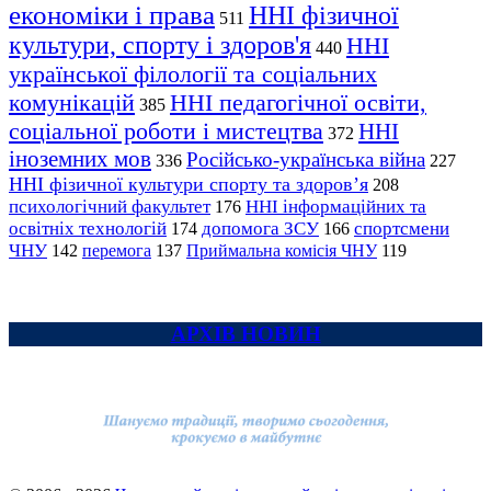
економіки і права
ННІ фізичної
511
культури, спорту і здоров'я
ННІ
440
української філології та соціальних
комунікацій
ННІ педагогічної освіти,
385
соціальної роботи і мистецтва
ННІ
372
іноземних мов
Російсько-українська війна
336
227
ННІ фізичної культури спорту та здоров’я
208
психологічний факультет
ННІ інформаційних та
176
освітніх технологій
допомога ЗСУ
спортсмени
174
166
ЧНУ
перемога
142
137
Приймальна комісія ЧНУ
119
АРХІВ НОВИН